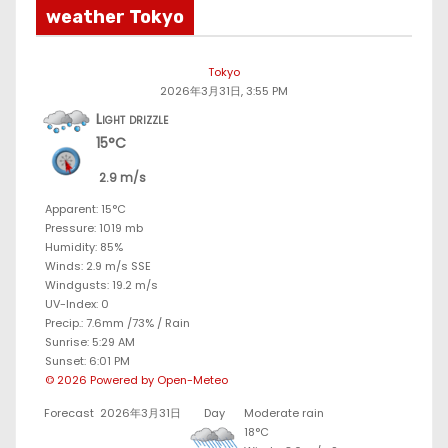
weather Tokyo
Tokyo
2026年3月31日, 3:55 PM
Light drizzle
15°C
2.9 m/s
Apparent: 15°C
Pressure: 1019 mb
Humidity: 85%
Winds: 2.9 m/s SSE
Windgusts: 19.2 m/s
UV-Index: 0
Precip.:
7.6mm
/
73%
/
Rain
Sunrise: 5:29 AM
Sunset: 6:01 PM
© 2026 Powered by Open-Meteo
Forecast
2026年3月31日
Day
Moderate rain
18°C