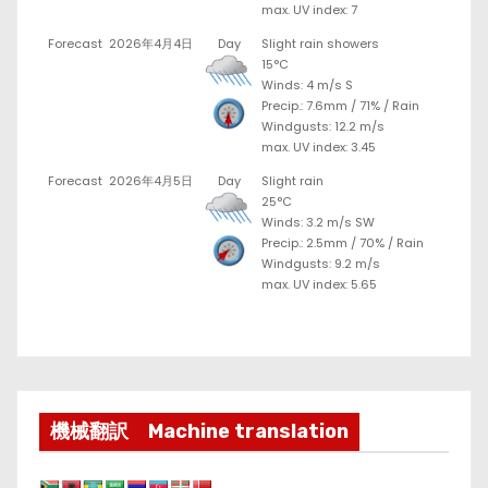
max. UV index: 7
Forecast
2026年4月4日
Day
Slight rain showers
15°C
Winds: 4 m/s S
Precip.:
7.6mm
/
71%
/
Rain
Windgusts: 12.2 m/s
max. UV index: 3.45
Forecast
2026年4月5日
Day
Slight rain
25°C
Winds: 3.2 m/s SW
Precip.:
2.5mm
/
70%
/
Rain
Windgusts: 9.2 m/s
max. UV index: 5.65
機械翻訳 Machine translation