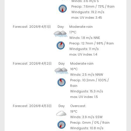
Winds: 3.6 m/s S
Precip.:
7.6mm
/
73%
/
Rain
Windgusts: 19.2 m/s
max. UV index: 3.45
Forecast
2026年4月1日
Day
Moderate rain
17°C
Winds: 1.8 m/s NNE
Precip.:
12.7mm
/
98%
/
Rain
Windgusts: 11 m/s
max. UV index: 1.4
Forecast
2026年4月2日
Day
Moderate rain
16°C
Winds: 2.5 m/s NNW
Precip.:
10.2mm
/
100%
/
Rain
Windgusts: 15.3 m/s
max. UV index: 1.5
Forecast
2026年4月3日
Day
Overcast
19°C
Winds: 3.9 m/s SSW
Precip.:
0mm
/
0%
/
Rain
Windgusts: 10.8 m/s