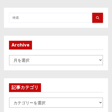
Archive
A
r
c
h
i
記事カテゴリ
v
e
記
事