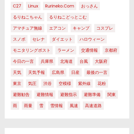
C27
Linux
Rurineko.com
おっさん
るりねこちゃん
るりねこどっとこむ
アマチュア無線
エアコン
キャンプ
コスプレ
スノボ
セレナ
ダイエット
ハロウィーン
モニタリングポスト
ラーメン
交通情報
京都府
今日の一言
兵庫県
北海道
台風
大阪府
天気
天気予報
広島県
日産
最後の一言
東京
気圧
渋谷
空模様
紫外線
花粉
避難勧告
避難情報
避難指示
避難準備
関東
雨
雨量
雪
雪情報
風速
高速道路