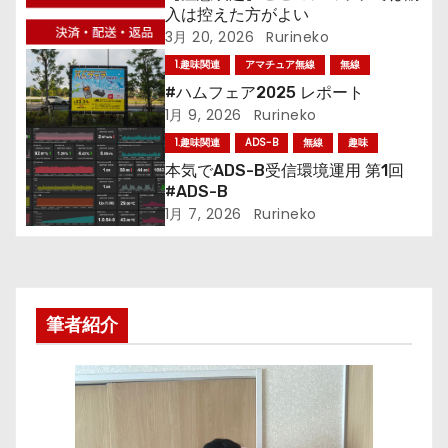
ー
入は控えた方がよい
3月 20, 2026
Rurineko
シ
1.趣味関連
アマチュア無線
無線
ョ
#ハムフェア2025 レポート
1月 9, 2026
Rurineko
ン
1.趣味関連
ADS-B
無線
趣味
本気でADS-B受信環境運用 第1回
#ADS-B
1月 7, 2026
Rurineko
筆者紹介