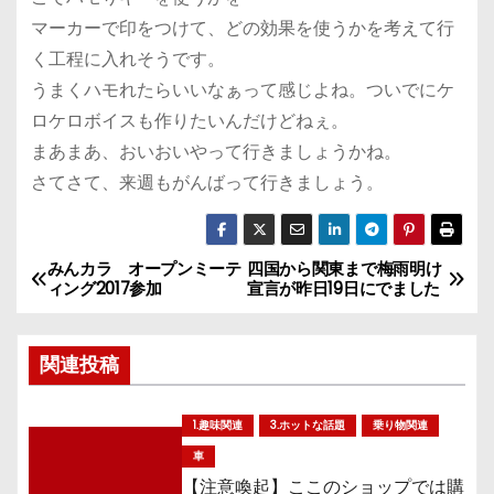
マーカーで印をつけて、どの効果を使うかを考えて行
く工程に入れそうです。
うまくハモれたらいいなぁって感じよね。ついでにケ
ロケロボイスも作りたいんだけどねぇ。
まあまあ、おいおいやって行きましょうかね。
さてさて、来週もがんばって行きましょう。
みんカラ オープンミーテ
四国から関東まで梅雨明け
投
ィング2017参加
宣言が昨日19日にでました
稿
関連投稿
ナ
ビ
1.趣味関連
3.ホットな話題
乗り物関連
ゲ
車
【注意喚起】ここのショップでは購