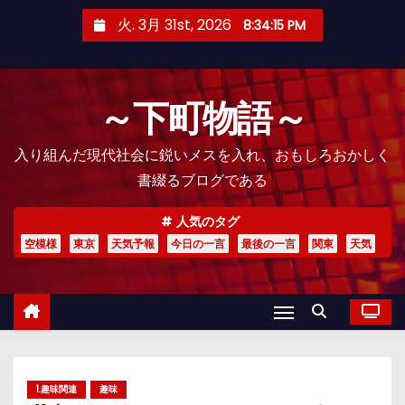
コ
火. 3月 31st, 2026
8:34:16 PM
ン
テ
ン
～下町物語～
ツ
へ
入り組んだ現代社会に鋭いメスを入れ、おもしろおかしく
ス
書綴るブログである
キ
ッ
人気のタグ
プ
空模様
東京
天気予報
今日の一言
最後の一言
関東
天気
1.趣味関連
趣味