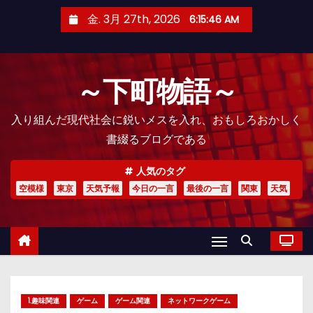
コ
金. 3月 27th, 2026
6:15:47 AM
ン
テ
ン
～下町物語～
ツ
へ
入り組んだ現代社会に鋭いメスを入れ、おもしろおかしく
ス
書綴るブログである
キ
ッ
人気のタグ
プ
空模様
東京
天気予報
今日の一言
最後の一言
関東
天気
1.趣味関連
ゲーム
ゲーム関連
ネットワークゲーム