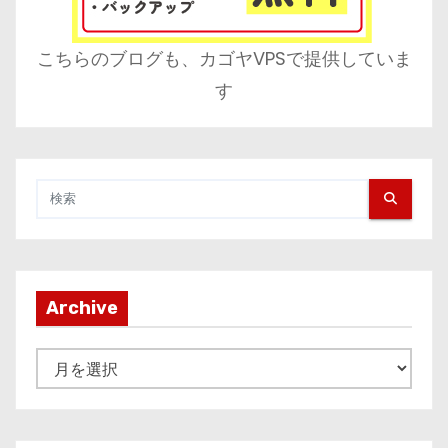
こちらのブログも、カゴヤVPSで提供していま
す
Archive
A
r
c
h