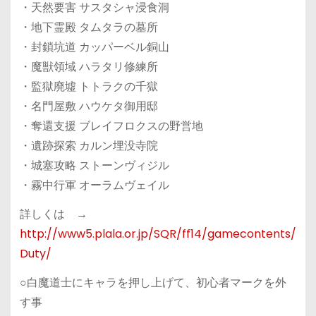
・天然要害 サスタシャ浸食洞
・地下霊殿 タムタラの墓所
・封鎖坑道 カッパーベル銅山
・魔獣領域 ハラタリ修練所
・監獄廃墟 トトラクの千獄
・名門屋敷 ハウケタ御用邸
・奪還支援 ブレイフロクスの野営地
・遺跡探索 カルン埋没寺院
・城塞攻略 ストーンヴィジル
・霧中行軍 オーラムヴェイル
詳しくは →
http://www5.plala.or.jp/SQR/ff14/gamecontents/
Duty/
○白魔道士にキャラを押し上げて、初心者マークを外
す事