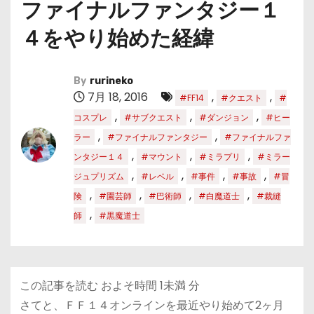
ファイナルファンタジー１
４をやり始めた経緯
By
rurineko
7月 18, 2016
,
,
#FF14
#クエスト
#
,
,
,
コスプレ
#サブクエスト
#ダンジョン
#ヒー
,
,
ラー
#ファイナルファンタジー
#ファイナルファ
,
,
,
ンタジー１４
#マウント
#ミラプリ
#ミラー
,
,
,
,
ジュプリズム
#レベル
#事件
#事故
#冒
,
,
,
,
険
#園芸師
#巴術師
#白魔道士
#裁縫
,
師
#黒魔道士
この記事を読む およそ時間
1未満
分
さてと、ＦＦ１４オンラインを最近やり始めて2ヶ月