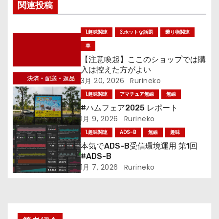
ナ
関連投稿
ビ
1.趣味関連
3.ホットな話題
乗り物関連
ゲ
車
ー
【注意喚起】ここのショップでは購
入は控えた方がよい
シ
3月 20, 2026
Rurineko
1.趣味関連
アマチュア無線
無線
ョ
#ハムフェア2025 レポート
1月 9, 2026
Rurineko
ン
1.趣味関連
ADS-B
無線
趣味
本気でADS-B受信環境運用 第1回
#ADS-B
1月 7, 2026
Rurineko