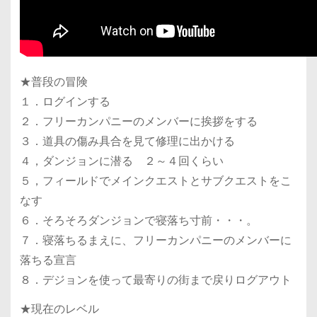
★普段の冒険
１．ログインする
２．フリーカンパニーのメンバーに挨拶をする
３．道具の傷み具合を見て修理に出かける
４，ダンジョンに潜る ２～４回くらい
５，フィールドでメインクエストとサブクエストをこ
なす
６．そろそろダンジョンで寝落ち寸前・・・。
７．寝落ちるまえに、フリーカンパニーのメンバーに
落ちる宣言
８．デジョンを使って最寄りの街まで戻りログアウト
★現在のレベル