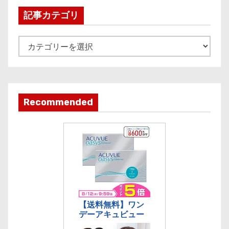
i
記事カテゴリ
v
e
記
事
カ
テ
ゴ
Recommended
リ