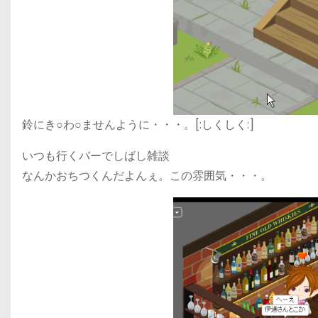
鈴にき○わ○ませんように・・・。[:しくしく:]
いつも行くバーでしばし雑談
なんかおちつくんだよんぇ。この雰囲気・・・。