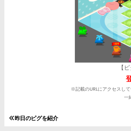
【ピ
※記載のURLにアクセスし
一
昨日のピグを紹介
投