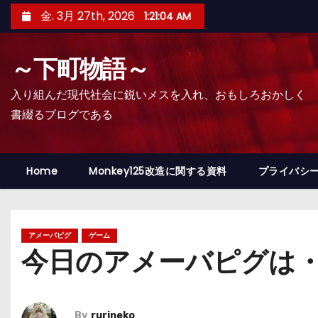
コ
金. 3月 27th, 2026
1:21:05 AM
ン
テ
～下町物語～
ン
ツ
入り組んだ現代社会に鋭いメスを入れ、おもしろおかしく
へ
書綴るブログである
ス
キ
ッ
Home
Monkey125改造に関する資料
プライバシ
プ
アメーパピグ
ゲーム
今日のアメーバピグは
By
rurineko