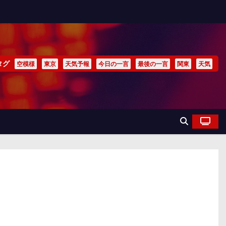
タグ
空模様
東京
天気予報
今日の一言
最後の一言
関東
天気