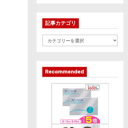
c
h
i
記事カテゴリ
v
e
記
事
カ
テ
ゴ
Recommended
リ