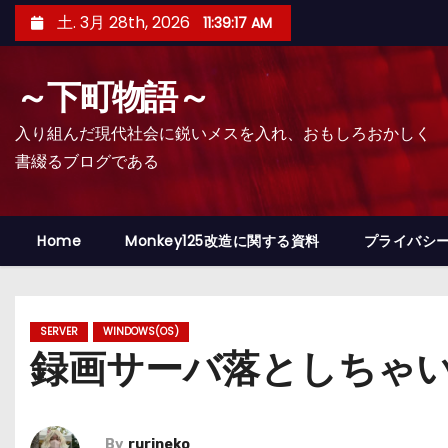
コ
土. 3月 28th, 2026
11:39:18 AM
ン
テ
～下町物語～
ン
ツ
入り組んだ現代社会に鋭いメスを入れ、おもしろおかしく
へ
書綴るブログである
ス
キ
ッ
Home
Monkey125改造に関する資料
プライバシ
プ
SERVER
WINDOWS(OS)
録画サーバ落としちゃ
By
rurineko