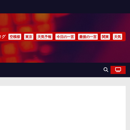
タグ
空模様
東京
天気予報
今日の一言
最後の一言
関東
天気