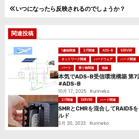
いつになったら反映されるのでしょうか？
投
稿
関連投稿
ナ
ビ
1.趣味関連
2.IT関連
ADS-B
SERVER
ネットワーク関連
ハードウェア
ハード関連
ゲ
パーツ
乗り物関連
無線
ー
本気でADS-B受信環境構築 第7
#ADS-B
シ
10月 17, 2025
Rurineko
ョ
2.IT関連
SERVER
ハード関連
SMRとCMRを混合してRAID5
ン
ルド
3月 20, 2023
Rurineko