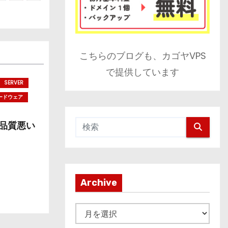
こちらのブログも、カゴヤVPS
で提供しています
SERVER
ードウェア
S品質悪い
Archive
A
r