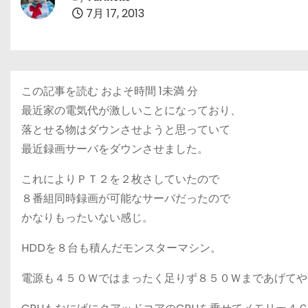
7月 17, 2013
この記事を読む およそ時間
1未満
分
最近家の電気代が激しいことになっており、
落とせる物はダウンさせようと思っていて
最近録画サーバをダウンさせました。
これによりＰＴ２を２枚さしていたので
８番組同時録画が可能なサーバだったので
かなりもったいない感じ。
HDDを８台も積んだモンスターマシン。
電源も４５０Ｗではまったく足りず８５０Ｗまであげてや