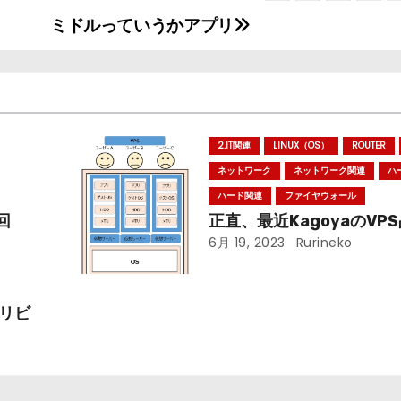
ミドルっていうかアプリ
2.IT関連
LINUX（OS）
ROUTER
ネットワーク
ネットワーク関連
ハ
ハード関連
ファイヤウォール
回
正直、最近KagoyaのVP
6月 19, 2023
Rurineko
をリビ