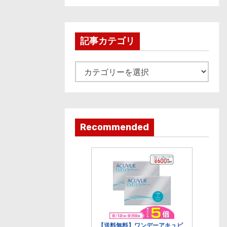
c
h
i
記事カテゴリ
v
e
記
事
カ
テ
ゴ
Recommended
リ