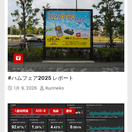
#ハムフェア2025 レポート
1月 9, 2026
Rurineko
1.趣味関連
ADS-B
無線
趣味