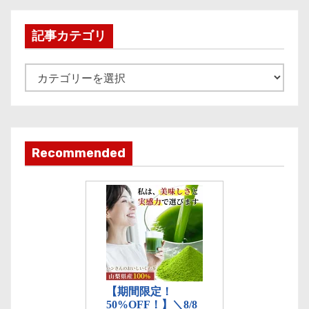
h
i
記事カテゴリ
v
e
記
事
カ
テ
ゴ
Recommended
リ