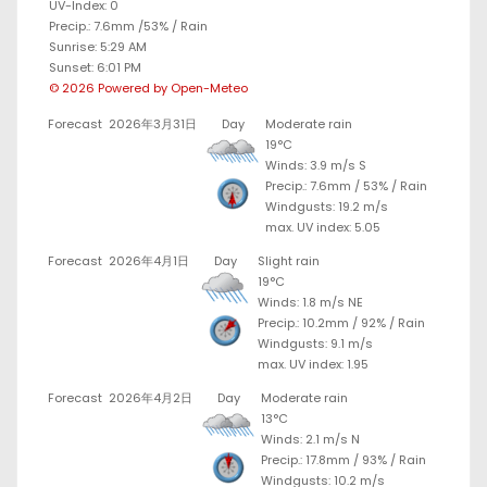
UV-Index: 0
Precip.:
7.6mm
/
53%
/
Rain
Sunrise: 5:29 AM
Sunset: 6:01 PM
© 2026 Powered by Open-Meteo
Forecast
2026年3月31日
Day
Moderate rain
19°C
Winds: 3.9 m/s S
Precip.:
7.6mm
/
53%
/
Rain
Windgusts: 19.2 m/s
max. UV index: 5.05
Forecast
2026年4月1日
Day
Slight rain
19°C
Winds: 1.8 m/s NE
Precip.:
10.2mm
/
92%
/
Rain
Windgusts: 9.1 m/s
max. UV index: 1.95
Forecast
2026年4月2日
Day
Moderate rain
13°C
Winds: 2.1 m/s N
Precip.:
17.8mm
/
93%
/
Rain
Windgusts: 10.2 m/s