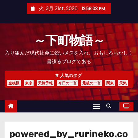
コ
火. 3月 31st, 2026
12:58:05 PM
ン
テ
ン
～下町物語～
ツ
へ
入り組んだ現代社会に鋭いメスを入れ、おもしろおかしく
ス
書綴るブログである
キ
ッ
人気のタグ
プ
空模様
東京
天気予報
今日の一言
最後の一言
関東
天気
powered_by_rurineko.co