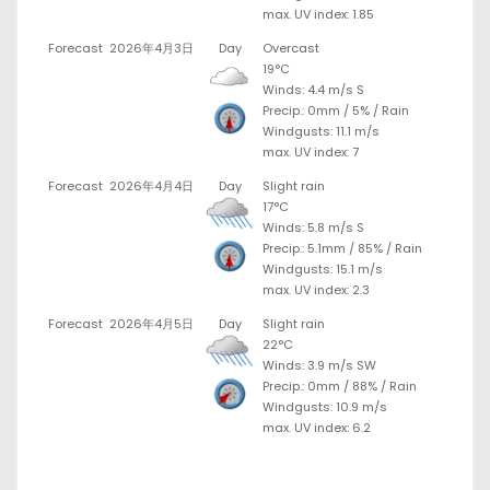
max. UV index: 1.85
Forecast
2026年4月3日
Day
Overcast
19°C
Winds: 4.4 m/s S
Precip.:
0mm
/
5%
/
Rain
Windgusts: 11.1 m/s
max. UV index: 7
Forecast
2026年4月4日
Day
Slight rain
17°C
Winds: 5.8 m/s S
Precip.:
5.1mm
/
85%
/
Rain
Windgusts: 15.1 m/s
max. UV index: 2.3
Forecast
2026年4月5日
Day
Slight rain
22°C
Winds: 3.9 m/s SW
Precip.:
0mm
/
88%
/
Rain
Windgusts: 10.9 m/s
max. UV index: 6.2