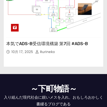
本気でADS-B受信環境構築 第7回 #ADS-B
10月 17, 2025
Rurineko
～下町物語～
入り組んだ現代社会に鋭いメスを入れ、おもしろおかしく
書綴るブログである