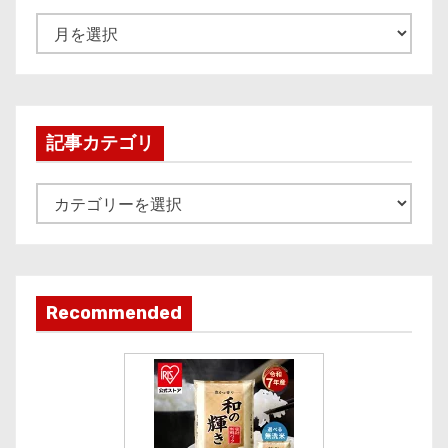
A
r
c
h
i
記事カテゴリ
v
e
記
事
カ
テ
ゴ
Recommended
リ