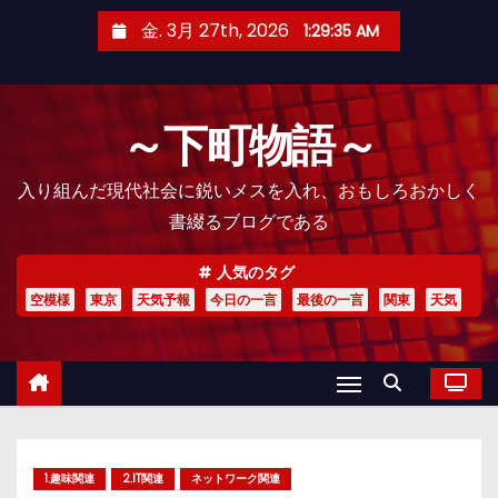
コ
金. 3月 27th, 2026
1:29:36 AM
ン
テ
ン
～下町物語～
ツ
へ
入り組んだ現代社会に鋭いメスを入れ、おもしろおかしく
ス
書綴るブログである
キ
ッ
人気のタグ
プ
空模様
東京
天気予報
今日の一言
最後の一言
関東
天気
1.趣味関連
2.IT関連
ネットワーク関連