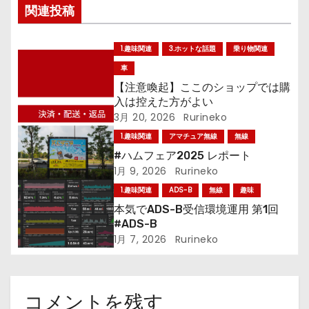
関連投稿
ナ
ビ
1.趣味関連
3.ホットな話題
乗り物関連
ゲ
車
【注意喚起】ここのショップでは購
ー
入は控えた方がよい
3月 20, 2026
Rurineko
シ
1.趣味関連
アマチュア無線
無線
ョ
#ハムフェア2025 レポート
1月 9, 2026
Rurineko
ン
1.趣味関連
ADS-B
無線
趣味
本気でADS-B受信環境運用 第1回
#ADS-B
1月 7, 2026
Rurineko
コメントを残す