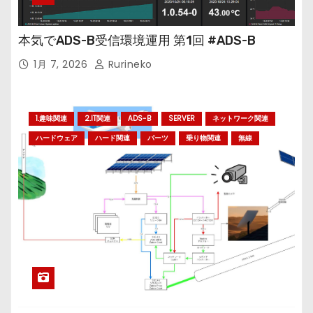
本気でADS-B受信環境運用 第1回 #ADS-B
1月 7, 2026
Rurineko
1.趣味関連
2.IT関連
ADS-B
SERVER
ネットワーク関連
ハードウェア
ハード関連
パーツ
乗り物関連
無線