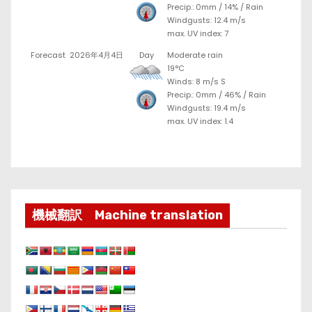
Precip.:
0mm
/
14%
/
Rain
Windgusts: 12.4 m/s
max. UV index: 7
Forecast
2026年4月4日
Day
Moderate rain
19°C
Winds: 8 m/s S
Precip.:
0mm
/
46%
/
Rain
Windgusts: 19.4 m/s
max. UV index: 1.4
機械翻訳 Machine translation