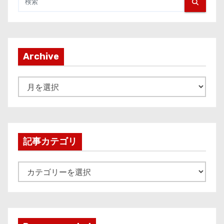
Archive
A
r
c
h
i
記事カテゴリ
v
e
記
事
カ
テ
ゴ