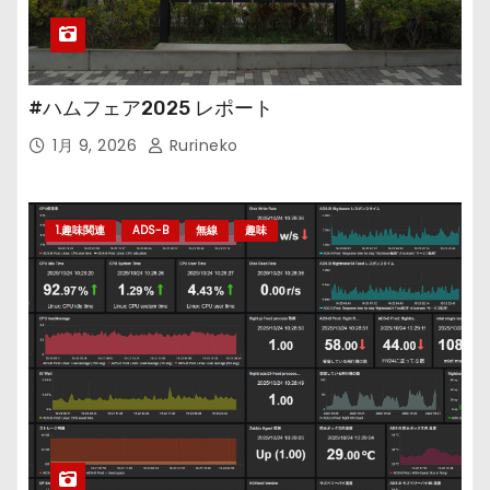
#ハムフェア2025 レポート
1月 9, 2026
Rurineko
1.趣味関連
ADS-B
無線
趣味