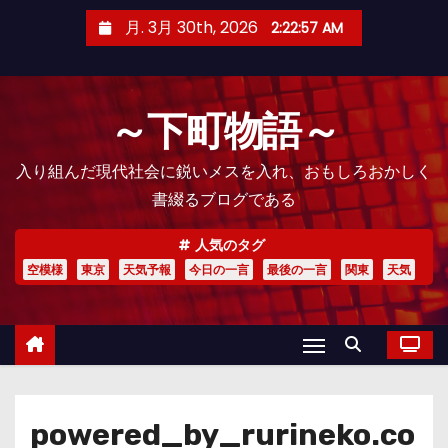
コ
月. 3月 30th, 2026
2:22:58 AM
ン
テ
ン
～下町物語～
ツ
へ
入り組んだ現代社会に鋭いメスを入れ、おもしろおかしく
ス
書綴るブログである
キ
ッ
人気のタグ
プ
空模様
東京
天気予報
今日の一言
最後の一言
関東
天気
powered_by_rurineko.co