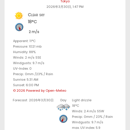
Tokyo
2026年3月30日, 1:47 PM
Clear sky
18°C
2 m/s
Apparent: 11°C
Pressure: 1021 mb
Humidity: 88%
Winds: 2 m/s SSE
Windgusts: 9.7 m/s
UV-Index: 0
Precip.:
0mm
/
23%
/
Rain
Sunrise: 5:31 AM
Sunset: 6:00 PM
© 2026 Powered by Open-Meteo
Forecast
2026年3月30日
Day
Light drizzle
18°C
Winds: 2.4 m/s SSW
Precip.:
0mm
/
23%
/
Rain
Windgusts: 9.7 m/s
max. UV index: 5.9