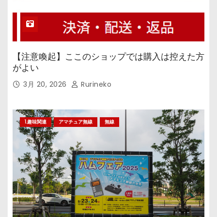
【注意喚起】ここのショップでは購入は控えた方
がよい
3月 20, 2026
Rurineko
1.趣味関連
アマチュア無線
無線