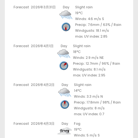
Forecast
2026年3月31日
Day
Slight rain
19°C
Winds: 4.6 m/s S
Precip.:
7.6mm
/
63%
/
Rain
Windgusts: 18.1 m/s
max. UV index: 2.85
Forecast
2026年4月1日
Day
Slight rain
18°C
Winds: 2.9 m/s NE
Precip.:
12.7mm
/
96%
/
Rain
Windgusts: 8.1 m/s
max. UV index: 2.95
Forecast
2026年4月2日
Day
Slight rain
14°C
Winds: 3.3 m/s N
Precip.:
17.8mm
/
98%
/
Rain
Windgusts: 8 m/s
max. UV index: 0.7
Forecast
2026年4月3日
Day
Fog
19°C
Winds: 5 m/s S