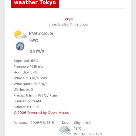
weather Tokyo
Tokyo
2026年3月31日, 2:02 AM
Partly cloudy
15°C
2.3 m/s
Apparent: 15°C
Pressure: 1018 mb
Humidity: 87%
Winds: 2.3 m/s SSW
Windgusts: 19.7 m/s
UV-Index: 0
Precip.:
5.1mm
/
53%
/
Rain
Sunrise: 5:29 AM
Sunset: 6:01 PM
© 2026 Powered by Open-Meteo
Forecast
2026年3月31日
Day
Slight rain
19°C
Winds: 3.9 m/s S