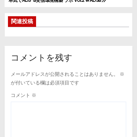
本気でADS-B受信環境構築 ラボ Vol.2 #ADSB
投
稿
関連投稿
ナ
ビ
ゲ
コメントを残す
ー
メールアドレスが公開されることはありません。
※
シ
が付いている欄は必須項目です
ョ
コメント
※
ン