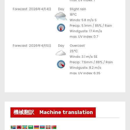
Forecast
2026年4月4日
Day
Slight rain
18°C
Winds: 5.8 m/s S
Precip.:
5.1mm
/
85%
/
Rain
Windgusts: 17.4 m/s
max. UV index: 0.7
Forecast
2026年4月5日
Day
Overcast
25°C
Winds: 3.1 m/s SE
Precip.:
7.6mm
/
88%
/
Rain
Windgusts: 8.2 m/s
max. UV index: 6.35
機械翻訳 Machine translation