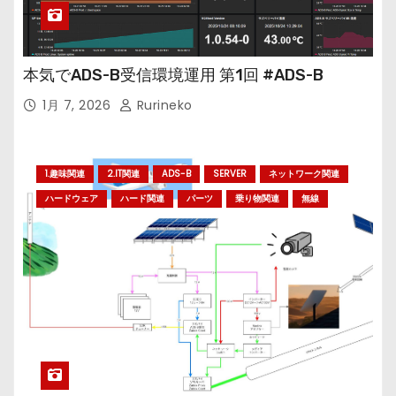
本気でADS-B受信環境運用 第1回 #ADS-B
1月 7, 2026
Rurineko
1.趣味関連
2.IT関連
ADS-B
SERVER
ネットワーク関連
ハードウェア
ハード関連
パーツ
乗り物関連
無線