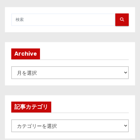
Archive
A
r
c
h
i
記事カテゴリ
v
e
記
事