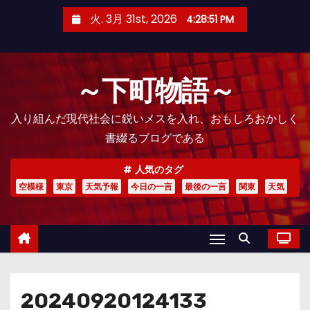
コ
火. 3月 31st, 2026
4:28:52 PM
ン
テ
ン
～下町物語～
ツ
へ
入り組んだ現代社会に鋭いメスを入れ、おもしろおかしく
ス
書綴るブログである
キ
ッ
人気のタグ
プ
空模様
東京
天気予報
今日の一言
最後の一言
関東
天気
20240920124133