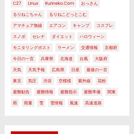
C27
Linux
Rurineko.com
おっさん
るりねこちゃん
るりねこどっとこむ
アマチュア無線
エアコン
キャンプ
コスプレ
スノボ
セレナ
ダイエット
ハロウィーン
モニタリングポスト
ラーメン
交通情報
京都府
今日の一言
兵庫県
北海道
台風
大阪府
天気
天気予報
広島県
日産
最後の一言
東京
気圧
渋谷
空模様
紫外線
花粉
避難勧告
避難情報
避難指示
避難準備
関東
雨
雨量
雪
雪情報
風速
高速道路