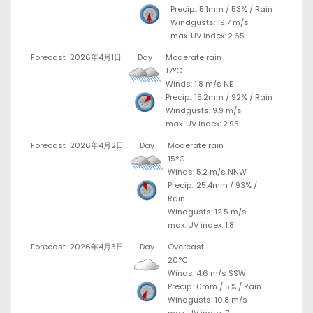
Precip.:
5.1mm
/
53%
/
Rain
Windgusts: 19.7 m/s
max. UV index: 2.65
Forecast
2026年4月1日
Day
Moderate rain
17°C
Winds: 1.8 m/s NE
Precip.:
15.2mm
/
92%
/
Rain
Windgusts: 9.9 m/s
max. UV index: 2.95
Forecast
2026年4月2日
Day
Moderate rain
15°C
Winds: 5.2 m/s NNW
Precip.:
25.4mm
/
93%
/
Rain
Windgusts: 12.5 m/s
max. UV index: 1.8
Forecast
2026年4月3日
Day
Overcast
20°C
Winds: 4.6 m/s SSW
Precip.:
0mm
/
5%
/
Rain
Windgusts: 10.8 m/s
max. UV index: 7