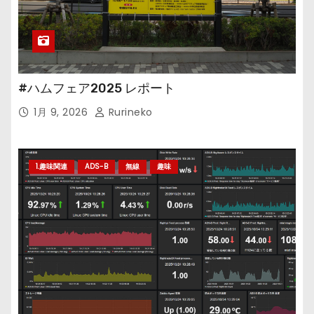
#ハムフェア2025 レポート
1月 9, 2026
Rurineko
1.趣味関連
ADS-B
無線
趣味