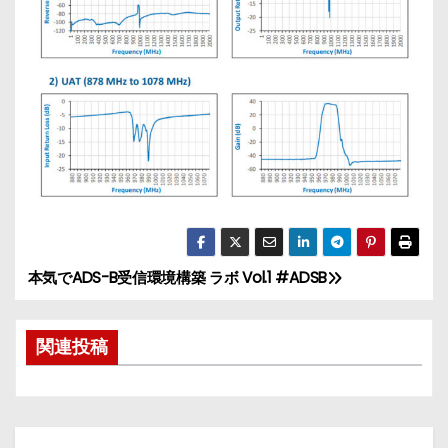
本気でADS-B受信環境構築 ラボ Vol.1 #ADSB
投
稿
関連投稿
ナ
ビ