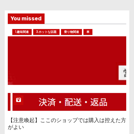
You missed
1.趣味関連
3.ホットな話題
乗り物関連
車
【注意喚起】ここのショップでは購入は控えた方
がよい