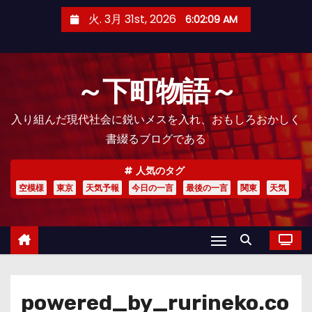
コ
火. 3月 31st, 2026
6:02:10 AM
ン
テ
ン
～下町物語～
ツ
へ
入り組んだ現代社会に鋭いメスを入れ、おもしろおかしく
ス
書綴るブログである
キ
ッ
人気のタグ
プ
空模様
東京
天気予報
今日の一言
最後の一言
関東
天気
powered_by_rurineko.co