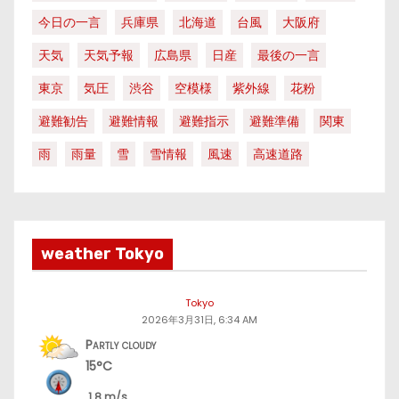
今日の一言
兵庫県
北海道
台風
大阪府
天気
天気予報
広島県
日産
最後の一言
東京
気圧
渋谷
空模様
紫外線
花粉
避難勧告
避難情報
避難指示
避難準備
関東
雨
雨量
雪
雪情報
風速
高速道路
weather Tokyo
Tokyo
2026年3月31日, 6:34 AM
Partly cloudy
15°C
1.8 m/s