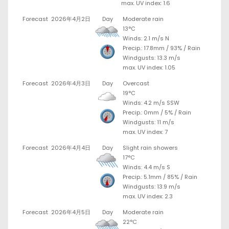
max. UV index: 1.6
Forecast
2026年4月2日
Day
Moderate rain
13°C
Winds: 2.1 m/s N
Precip.:
17.8mm
/
93%
/
Rain
Windgusts: 13.3 m/s
max. UV index: 1.05
Forecast
2026年4月3日
Day
Overcast
19°C
Winds: 4.2 m/s SSW
Precip.:
0mm
/
5%
/
Rain
Windgusts: 11 m/s
max. UV index: 7
Forecast
2026年4月4日
Day
Slight rain showers
17°C
Winds: 4.4 m/s S
Precip.:
5.1mm
/
85%
/
Rain
Windgusts: 13.9 m/s
max. UV index: 2.3
Forecast
2026年4月5日
Day
Moderate rain
22°C