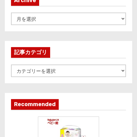
Archive
A
r
c
h
i
記事カテゴリ
v
e
記
事
カ
テ
ゴ
Recommended
リ