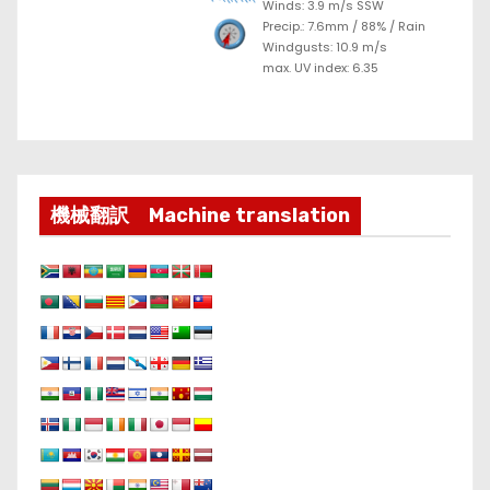
Winds: 3.9 m/s SSW
Precip.:
7.6mm
/
88%
/
Rain
Windgusts: 10.9 m/s
max. UV index: 6.35
機械翻訳 Machine translation