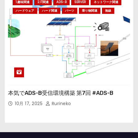
1.趣味関連
2.IT関連
ADS-B
SERVER
ネットワーク関連
ハードウェア
ハード関連
パーツ
乗り物関連
無線
本気でADS-B受信環境構築 第7回 #ADS-B
10月 17, 2025
Rurineko