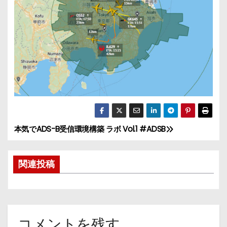
本気でADS-B受信環境構築 ラボ Vol.1 #ADSB
投
稿
関連投稿
ナ
ビ
ゲ
コメントを残す