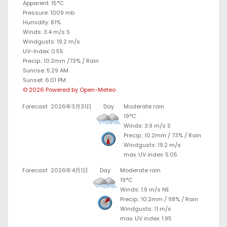
Apparent: 15°C
Pressure: 1009 mb
Humidity: 81%
Winds: 3.4 m/s S
Windgusts: 19.2 m/s
UV-Index: 0.55
Precip.:
10.2mm
/
73%
/
Rain
Sunrise: 5:29 AM
Sunset: 6:01 PM
© 2026 Powered by Open-Meteo
Forecast
2026年3月31日
Day
Moderate rain
19°C
Winds: 3.9 m/s S
Precip.:
10.2mm
/
73%
/
Rain
Windgusts: 19.2 m/s
max. UV index: 5.05
Forecast
2026年4月1日
Day
Moderate rain
19°C
Winds: 1.9 m/s NE
Precip.:
10.2mm
/
98%
/
Rain
Windgusts: 11 m/s
max. UV index: 1.95