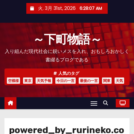
コ
火. 3月 31st, 2026
6:28:08 AM
ン
テ
ン
～下町物語～
ツ
へ
入り組んだ現代社会に鋭いメスを入れ、おもしろおかしく
ス
書綴るブログである
キ
ッ
人気のタグ
プ
空模様
東京
天気予報
今日の一言
最後の一言
関東
天気
powered_by_rurineko.co