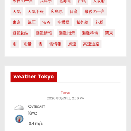
今日の一言
兵庫県
北海道
台風
大阪府
天気
天気予報
広島県
日産
最後の一言
東京
気圧
渋谷
空模様
紫外線
花粉
避難勧告
避難情報
避難指示
避難準備
関東
雨
雨量
雪
雪情報
風速
高速道路
weather Tokyo
Tokyo
2026年3月31日, 2:36 PM
Overcast
16°C
3.4 m/s