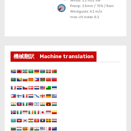
Winds: 3.2 m/s SW
Precip.:
2.5mm
/
70%
/
Rain
Windgusts: 9.2 m/s
max. UV index: 6.2
機械翻訳 Machine translation