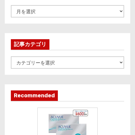
A
r
c
h
i
記事カテゴリ
v
e
記
事
カ
テ
ゴ
Recommended
リ