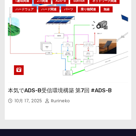
1.趣味関連
2.IT関連
ADS-B
SERVER
ネットワーク関連
ハードウェア
ハード関連
パーツ
乗り物関連
無線
本気でADS-B受信環境構築 第7回 #ADS-B
10月 17, 2025
Rurineko