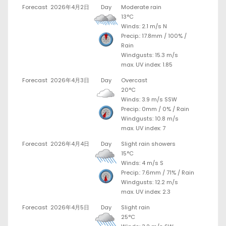
Forecast
2026年4月2日
Day
Moderate rain
13°C
Winds: 2.1 m/s N
Precip.:
17.8mm
/
100%
/
Rain
Windgusts: 15.3 m/s
max. UV index: 1.85
Forecast
2026年4月3日
Day
Overcast
20°C
Winds: 3.9 m/s SSW
Precip.:
0mm
/
0%
/
Rain
Windgusts: 10.8 m/s
max. UV index: 7
Forecast
2026年4月4日
Day
Slight rain showers
15°C
Winds: 4 m/s S
Precip.:
7.6mm
/
71%
/
Rain
Windgusts: 12.2 m/s
max. UV index: 2.3
Forecast
2026年4月5日
Day
Slight rain
25°C