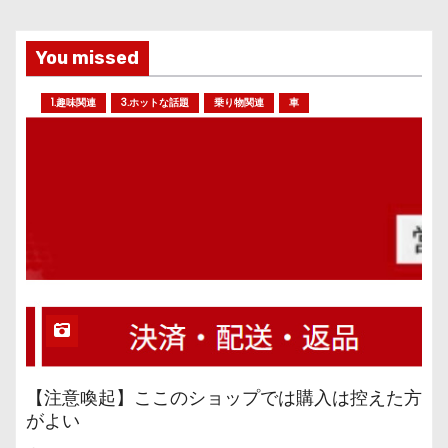
You missed
1.趣味関連
3.ホットな話題
乗り物関連
車
【注意喚起】ここのショップでは購入は控えた方
がよい