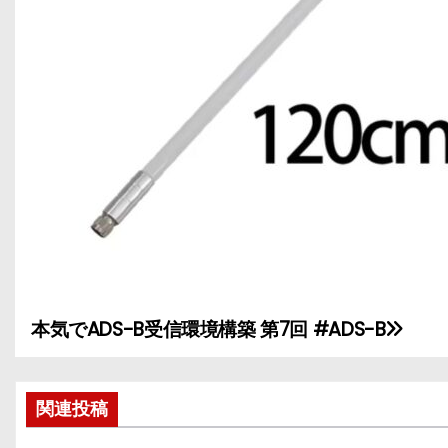
本気でADS-B受信環境構築 第7回 #ADS-B
投
稿
関連投稿
ナ