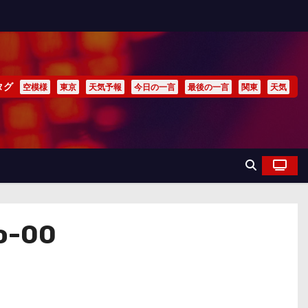
タグ
空模様
東京
天気予報
今日の一言
最後の一言
関東
天気
o-00