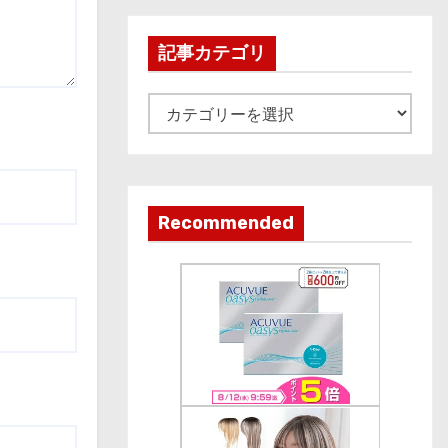
h
i
記事カテゴリ
v
e
記
事
カ
テ
ゴ
Recommended
リ