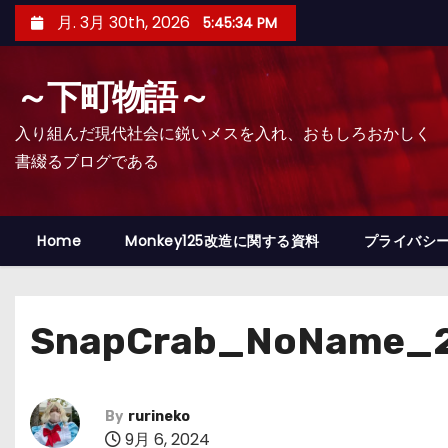
コ
月. 3月 30th, 2026
5:45:35 PM
ン
テ
～下町物語～
ン
ツ
入り組んだ現代社会に鋭いメスを入れ、おもしろおかしく
へ
書綴るブログである
ス
キ
ッ
Home
Monkey125改造に関する資料
プライバシ
プ
SnapCrab_NoName_2
By
rurineko
9月 6, 2024