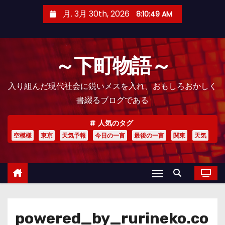
コ
月. 3月 30th, 2026
8:10:50 AM
ン
テ
ン
～下町物語～
ツ
へ
入り組んだ現代社会に鋭いメスを入れ、おもしろおかしく
ス
書綴るブログである
キ
ッ
人気のタグ
プ
空模様
東京
天気予報
今日の一言
最後の一言
関東
天気
powered_by_rurineko.co