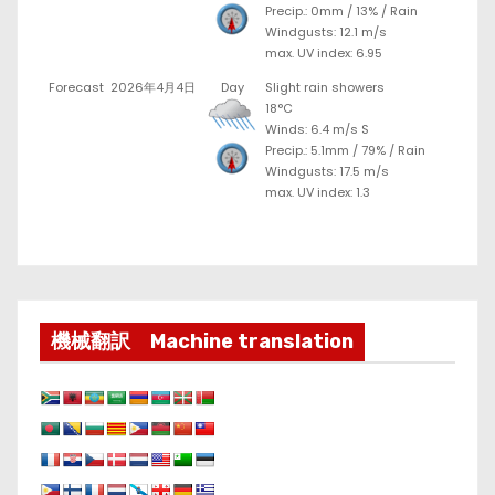
Precip.:
0mm
/
13%
/
Rain
Windgusts: 12.1 m/s
max. UV index: 6.95
Forecast
2026年4月4日
Day
Slight rain showers
18°C
Winds: 6.4 m/s S
Precip.:
5.1mm
/
79%
/
Rain
Windgusts: 17.5 m/s
max. UV index: 1.3
機械翻訳 Machine translation