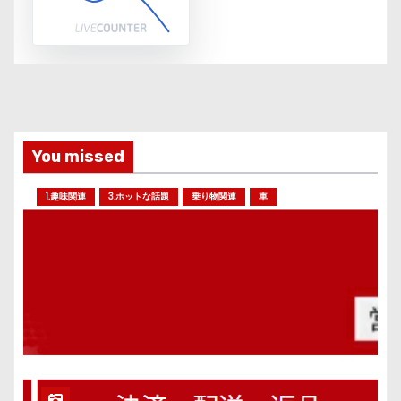
You missed
1.趣味関連
3.ホットな話題
乗り物関連
車