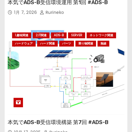
本気でADS-B受信環境運用 第1回 #ADS-B
1月 7, 2026
Rurineko
1.趣味関連
2.IT関連
ADS-B
SERVER
ネットワーク関連
ハードウェア
ハード関連
パーツ
乗り物関連
無線
本気でADS-B受信環境構築 第7回 #ADS-B