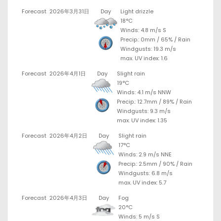
Forecast
2026年3月31日
Day
Light drizzle
18°C
Winds: 4.8 m/s S
Precip.:
0mm
/
65%
/
Rain
Windgusts: 19.3 m/s
max. UV index: 1.6
Forecast
2026年4月1日
Day
Slight rain
19°C
Winds: 4.1 m/s NNW
Precip.:
12.7mm
/
89%
/
Rain
Windgusts: 9.3 m/s
max. UV index: 1.35
Forecast
2026年4月2日
Day
Slight rain
17°C
Winds: 2.9 m/s NNE
Precip.:
2.5mm
/
90%
/
Rain
Windgusts: 6.8 m/s
max. UV index: 5.7
Forecast
2026年4月3日
Day
Fog
20°C
Winds: 5 m/s S