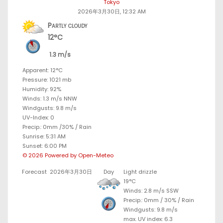
Tokyo
2026年3月30日, 12:32 AM
Partly cloudy
12°C
1.3 m/s
Apparent: 12°C
Pressure: 1021 mb
Humidity: 92%
Winds: 1.3 m/s NNW
Windgusts: 9.8 m/s
UV-Index: 0
Precip.:
0mm
/
30%
/
Rain
Sunrise: 5:31 AM
Sunset: 6:00 PM
© 2026 Powered by Open-Meteo
Forecast
2026年3月30日
Day
Light drizzle
19°C
Winds: 2.8 m/s SSW
Precip.:
0mm
/
30%
/
Rain
Windgusts: 9.8 m/s
max. UV index: 6.3