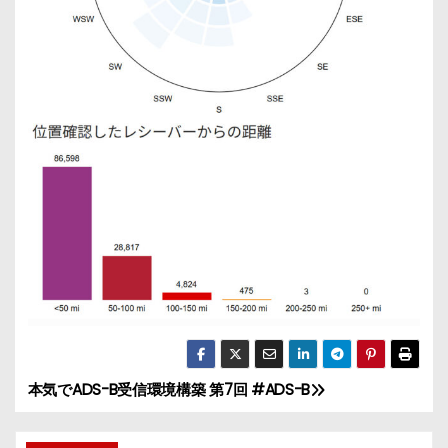
本気でADS-B受信環境構築 第7回 #ADS-B
投
稿