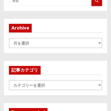
Archive
A
r
c
h
i
記事カテゴリ
v
e
記
事
カ
テ
ゴ