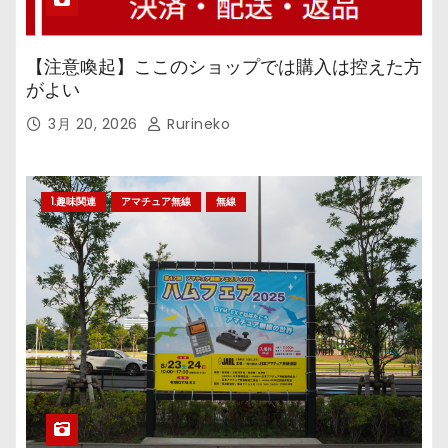
【注意喚起】ここのショップでは購入は控えた方
がよい
3月 20, 2026
Rurineko
1.趣味関連
アマチュア無線
無線