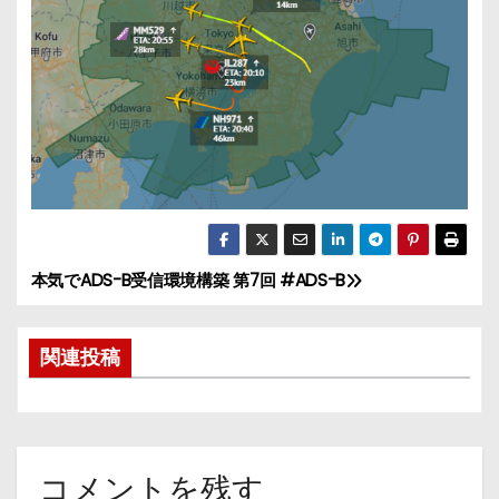
本気でADS-B受信環境構築 第7回 #ADS-B
投
稿
関連投稿
ナ
ビ
ゲ
コメントを残す