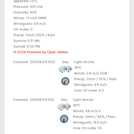
Apparent: 12°C
Pressure: 1021 mb
Humidity: 92%
Winds: 1.3 m/s NNW
Windgusts: 9.8 m/s
UV-Index: 0
Precip.:
0mm
/
30%
/
Rain
Sunrise: 5:31 AM
Sunset: 6:00 PM
© 2026 Powered by Open-Meteo
Forecast
2026年3月30日
Day
Light drizzle
19°C
Winds: 2.8 m/s SSW
Precip.:
0mm
/
30%
/
Rain
Windgusts: 9.8 m/s
max. UV index: 6.3
Forecast
2026年3月31日
Day
Light drizzle
18°C
Winds: 4.8 m/s S
Precip.:
0mm
/
65%
/
Rain
Windgusts: 19.3 m/s
max. UV index: 1.6