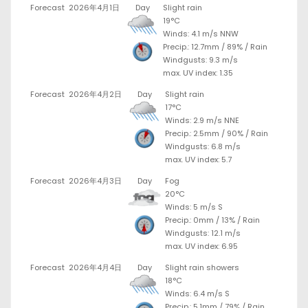
Forecast
2026年4月1日
Day
Slight rain
19°C
Winds: 4.1 m/s NNW
Precip.:
12.7mm
/
89%
/
Rain
Windgusts: 9.3 m/s
max. UV index: 1.35
Forecast
2026年4月2日
Day
Slight rain
17°C
Winds: 2.9 m/s NNE
Precip.:
2.5mm
/
90%
/
Rain
Windgusts: 6.8 m/s
max. UV index: 5.7
Forecast
2026年4月3日
Day
Fog
20°C
Winds: 5 m/s S
Precip.:
0mm
/
13%
/
Rain
Windgusts: 12.1 m/s
max. UV index: 6.95
Forecast
2026年4月4日
Day
Slight rain showers
18°C
Winds: 6.4 m/s S
Precip.:
5.1mm
/
79%
/
Rain