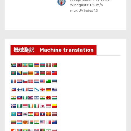
Windgusts: 17.5 m/s
max. UV index: 1.3
機械翻訳 Machine translation