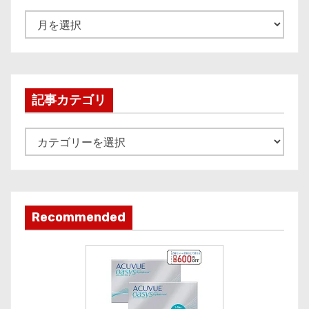
A
r
c
h
i
記事カテゴリ
v
e
記
事
カ
テ
ゴ
Recommended
リ