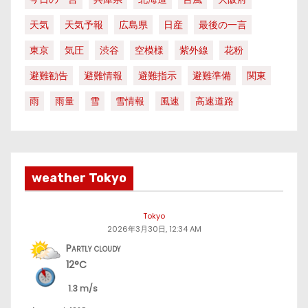
天気
天気予報
広島県
日産
最後の一言
東京
気圧
渋谷
空模様
紫外線
花粉
避難勧告
避難情報
避難指示
避難準備
関東
雨
雨量
雪
雪情報
風速
高速道路
weather Tokyo
Tokyo
2026年3月30日, 12:34 AM
Partly cloudy
12°C
1.3 m/s