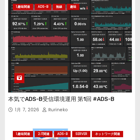
1.趣味関連
ADS-B
無線
趣味
本気でADS-B受信環境運用 第1回 #ADS-B
1月 7, 2026
Rurineko
1.趣味関連
2.IT関連
ADS-B
SERVER
ネットワーク関連