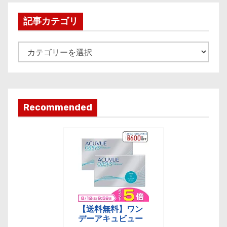
h
i
記事カテゴリ
v
e
記
事
カ
テ
ゴ
Recommended
リ