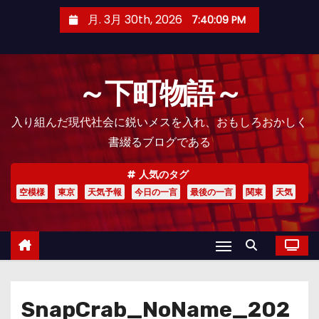
コ
月. 3月 30th, 2026
7:40:10 PM
ン
テ
ン
～下町物語～
ツ
へ
入り組んだ現代社会に鋭いメスを入れ、おもしろおかしく
ス
書綴るブログである
キ
ッ
人気のタグ
プ
空模様
東京
天気予報
今日の一言
最後の一言
関東
天気
SnapCrab_NoName_202