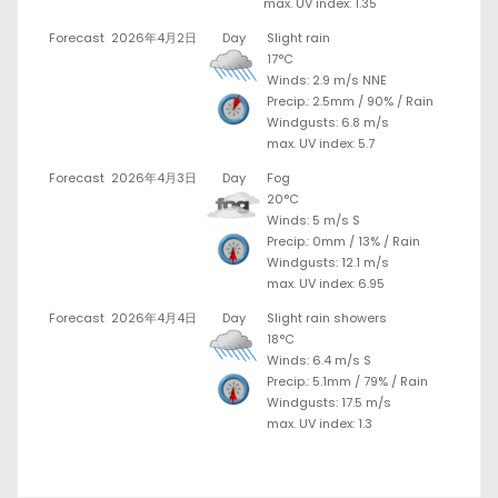
max. UV index: 1.35
Forecast
2026年4月2日
Day
Slight rain
17°C
Winds: 2.9 m/s NNE
Precip.:
2.5mm
/
90%
/
Rain
Windgusts: 6.8 m/s
max. UV index: 5.7
Forecast
2026年4月3日
Day
Fog
20°C
Winds: 5 m/s S
Precip.:
0mm
/
13%
/
Rain
Windgusts: 12.1 m/s
max. UV index: 6.95
Forecast
2026年4月4日
Day
Slight rain showers
18°C
Winds: 6.4 m/s S
Precip.:
5.1mm
/
79%
/
Rain
Windgusts: 17.5 m/s
max. UV index: 1.3