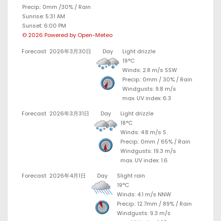
Precip.:
0mm
/
30%
/
Rain
Sunrise: 5:31 AM
Sunset: 6:00 PM
© 2026 Powered by Open-Meteo
Forecast
2026年3月30日
Day
Light drizzle
19°C
Winds: 2.8 m/s SSW
Precip.:
0mm
/
30%
/
Rain
Windgusts: 9.8 m/s
max. UV index: 6.3
Forecast
2026年3月31日
Day
Light drizzle
18°C
Winds: 4.8 m/s S
Precip.:
0mm
/
65%
/
Rain
Windgusts: 19.3 m/s
max. UV index: 1.6
Forecast
2026年4月1日
Day
Slight rain
19°C
Winds: 4.1 m/s NNW
Precip.:
12.7mm
/
89%
/
Rain
Windgusts: 9.3 m/s