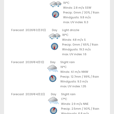
19°C
Winds: 2.8 m/s SSW
Precip.:
0mm
/
30%
/
Rain
Windgusts: 9.8 m/s
max. UV index: 6.3
Forecast
2026年3月31日
Day
Light drizzle
18°C
Winds: 4.8 m/s S
Precip.:
0mm
/
65%
/
Rain
Windgusts: 19.3 m/s
max. UV index: 1.6
Forecast
2026年4月1日
Day
Slight rain
19°C
Winds: 4.1 m/s NNW
Precip.:
12.7mm
/
89%
/
Rain
Windgusts: 9.3 m/s
max. UV index: 1.35
Forecast
2026年4月2日
Day
Slight rain
17°C
Winds: 2.9 m/s NNE
Precip.:
2.5mm
/
90%
/
Rain
Windgusts: 6.8 m/s