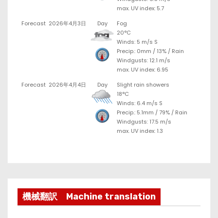
max. UV index: 5.7
Forecast
2026年4月3日
Day
Fog
20°C
Winds: 5 m/s S
Precip.:
0mm
/
13%
/
Rain
Windgusts: 12.1 m/s
max. UV index: 6.95
Forecast
2026年4月4日
Day
Slight rain showers
18°C
Winds: 6.4 m/s S
Precip.:
5.1mm
/
79%
/
Rain
Windgusts: 17.5 m/s
max. UV index: 1.3
機械翻訳 Machine translation