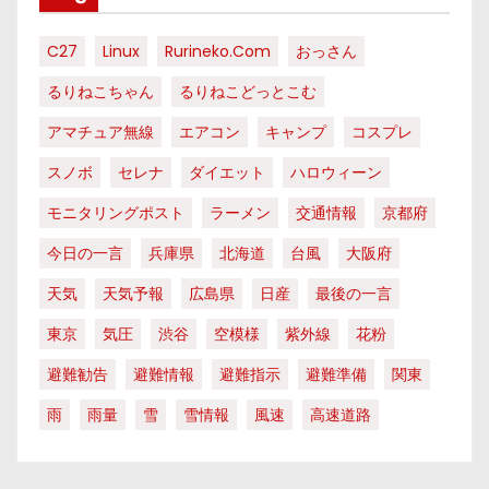
C27
Linux
Rurineko.com
おっさん
るりねこちゃん
るりねこどっとこむ
アマチュア無線
エアコン
キャンプ
コスプレ
スノボ
セレナ
ダイエット
ハロウィーン
モニタリングポスト
ラーメン
交通情報
京都府
今日の一言
兵庫県
北海道
台風
大阪府
天気
天気予報
広島県
日産
最後の一言
東京
気圧
渋谷
空模様
紫外線
花粉
避難勧告
避難情報
避難指示
避難準備
関東
雨
雨量
雪
雪情報
風速
高速道路