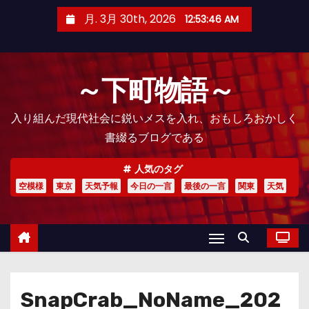
コ
月. 3月 30th, 2026
12:53:47 AM
ン
テ
ン
～下町物語～
ツ
へ
入り組んだ現代社会に鋭いメスを入れ、おもしろおかしく
ス
書綴るブログである
キ
ッ
人気のタグ
プ
空模様
東京
天気予報
今日の一言
最後の一言
関東
天気
SnapCrab_NoName_202