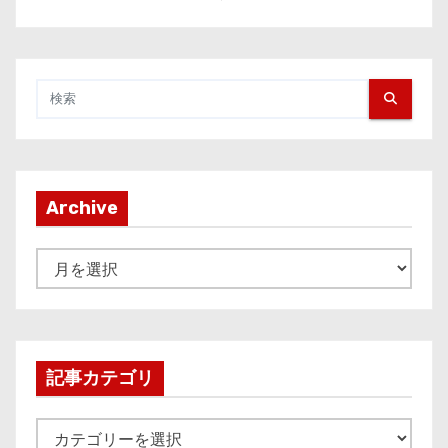
Archive
A
r
c
h
i
記事カテゴリ
v
e
記