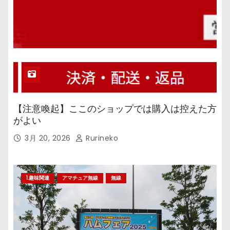
【注意喚起】ここのショップでは購入は控えた方
がよい
3月 20, 2026
Rurineko
1.趣味関連
アマチュア無線
無線