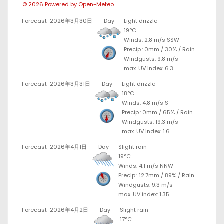
© 2026 Powered by Open-Meteo
Forecast
2026年3月30日
Day
Light drizzle
19°C
Winds: 2.8 m/s SSW
Precip.:
0mm
/
30%
/
Rain
Windgusts: 9.8 m/s
max. UV index: 6.3
Forecast
2026年3月31日
Day
Light drizzle
18°C
Winds: 4.8 m/s S
Precip.:
0mm
/
65%
/
Rain
Windgusts: 19.3 m/s
max. UV index: 1.6
Forecast
2026年4月1日
Day
Slight rain
19°C
Winds: 4.1 m/s NNW
Precip.:
12.7mm
/
89%
/
Rain
Windgusts: 9.3 m/s
max. UV index: 1.35
Forecast
2026年4月2日
Day
Slight rain
17°C