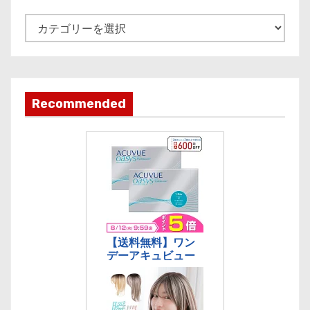
v
e
記
事
カ
テ
ゴ
Recommended
リ