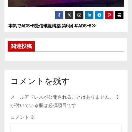
本気でADS-B受信環境構築 第6回 #ADS-B
投
稿
関連投稿
ナ
ビ
ゲ
コメントを残す
ー
メールアドレスが公開されることはありません。
※
シ
が付いている欄は必須項目です
ョ
コメント
※
ン