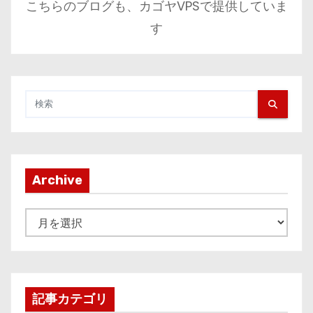
こちらのブログも、カゴヤVPSで提供していま
す
Archive
A
r
c
h
i
記事カテゴリ