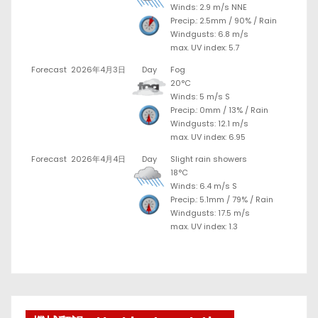
Winds: 2.9 m/s NNE
Precip.:
2.5mm
/
90%
/
Rain
Windgusts: 6.8 m/s
max. UV index: 5.7
Forecast
2026年4月3日
Day
Fog
20°C
Winds: 5 m/s S
Precip.:
0mm
/
13%
/
Rain
Windgusts: 12.1 m/s
max. UV index: 6.95
Forecast
2026年4月4日
Day
Slight rain showers
18°C
Winds: 6.4 m/s S
Precip.:
5.1mm
/
79%
/
Rain
Windgusts: 17.5 m/s
max. UV index: 1.3