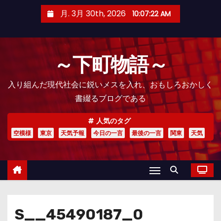
コ
月. 3月 30th, 2026
10:07:23 AM
ン
テ
ン
～下町物語～
ツ
へ
入り組んだ現代社会に鋭いメスを入れ、おもしろおかしく
ス
書綴るブログである
キ
ッ
人気のタグ
プ
空模様
東京
天気予報
今日の一言
最後の一言
関東
天気
S__45490187_0