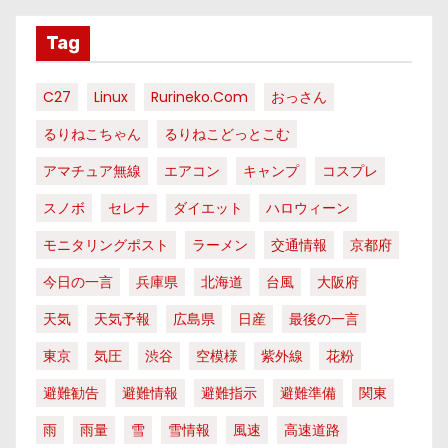
Tag
C27
Linux
Rurineko.com
おっさん
るりねこちゃん
るりねこどっとこむ
アマチュア無線
エアコン
キャンプ
コスプレ
スノボ
セレナ
ダイエット
ハロウィーン
モニタリングポスト
ラーメン
交通情報
京都府
今日の一言
兵庫県
北海道
台風
大阪府
天気
天気予報
広島県
日産
最後の一言
東京
気圧
渋谷
空模様
紫外線
花粉
避難勧告
避難情報
避難指示
避難準備
関東
雨
雨量
雪
雪情報
風速
高速道路