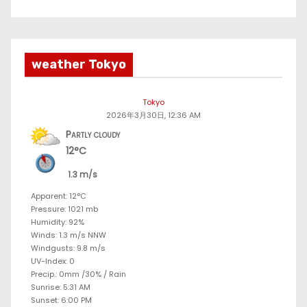
weather Tokyo
Tokyo
2026年3月30日, 12:36 AM
Partly cloudy
12°C
1.3 m/s
Apparent: 12°C
Pressure: 1021 mb
Humidity: 92%
Winds: 1.3 m/s NNW
Windgusts: 9.8 m/s
UV-Index: 0
Precip.:
0mm
/
30%
/
Rain
Sunrise: 5:31 AM
Sunset: 6:00 PM