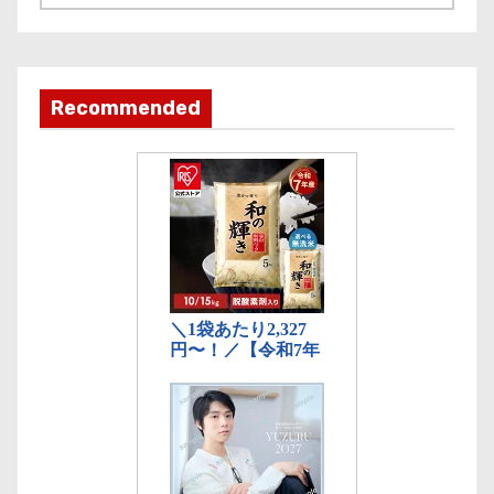
事
カ
テ
ゴ
Recommended
リ