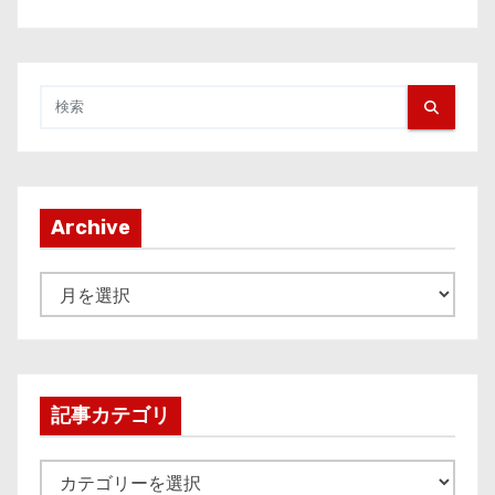
Archive
A
r
c
h
i
記事カテゴリ
v
e
記