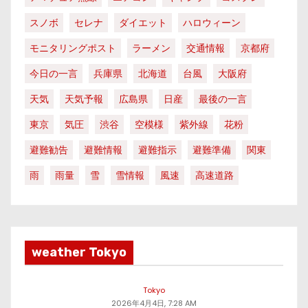
スノボ
セレナ
ダイエット
ハロウィーン
モニタリングポスト
ラーメン
交通情報
京都府
今日の一言
兵庫県
北海道
台風
大阪府
天気
天気予報
広島県
日産
最後の一言
東京
気圧
渋谷
空模様
紫外線
花粉
避難勧告
避難情報
避難指示
避難準備
関東
雨
雨量
雪
雪情報
風速
高速道路
weather Tokyo
Tokyo
2026年4月4日, 7:28 AM