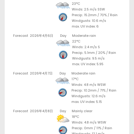
23°C
Winds: 2.5 m/s SSW
Precip.:
15.2mm
/
70%
/
Rain
Windgusts: 10.6 m/s
max. UV index: 6
Forecast
2026年4月6日
Day
Moderate rain
22°C
Winds: 2.4 m/s S
Precip.:
5.1mm
/
20%
/
Rain
Windgusts: 9.5 m/s
max. UV index: 5.95
Forecast
2026年4月7日
Day
Moderate rain
17°C
Winds: 4.8 m/s WSW
Precip.:
10.2mm
/
71%
/
Rain
Windgusts: 12.6 m/s
max. UV index: 5.15
Forecast
2026年4月8日
Day
Mainly clear
18°C
Winds: 4.8 m/s WSW
Precip.:
0mm
/
11%
/
Rain
Windgusts: 12.1 m/s