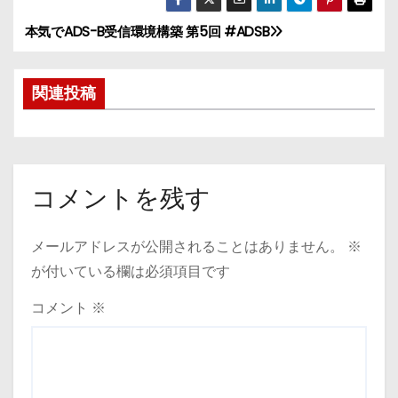
本気でADS-B受信環境構築 第5回 #ADSB
投
稿
関連投稿
ナ
ビ
ゲ
コメントを残す
ー
メールアドレスが公開されることはありません。
※
シ
が付いている欄は必須項目です
ョ
コメント
※
ン