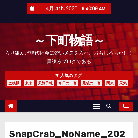
コ
土. 4月 4th, 2026
6:40:10 AM
ン
テ
ン
～下町物語～
ツ
へ
入り組んだ現代社会に鋭いメスを入れ、おもしろおかしく
ス
書綴るブログである
キ
ッ
人気のタグ
プ
空模様
東京
天気予報
今日の一言
最後の一言
関東
天気
SnapCrab_NoName_202