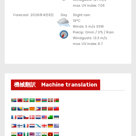
max. UV index: 7.05
Forecast
2026年4月9日
Day
Slight rain
19°C
Winds: 5 m/s SSW
Precip.:
0mm
/
0%
/
Rain
Windgusts: 13.3 m/s
max. UV index: 6.7
機械翻訳 Machine translation