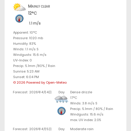
Mainly clear
12°C
1.1 m/s
Apparent: 10°C
Pressure: 1020 mb
Humidity: 83%
Winds: 1.1 m/s S
Windgusts: 15.6 m/s
UV-Index: 0
Precip.:
5.1mm
/
80%
/
Rain
Sunrise: 5:23 AM
Sunset: 6:04 PM
© 2026 Powered by Open-Meteo
Forecast
2026年4月4日
Day
Dense drizzle
17°C
Winds: 3.8 m/s S
Precip.:
5.1mm
/
80%
/
Rain
Windgusts: 15.6 m/s
max. UV index: 2.05
Forecast
2026年4月5日
Day
Moderate rain