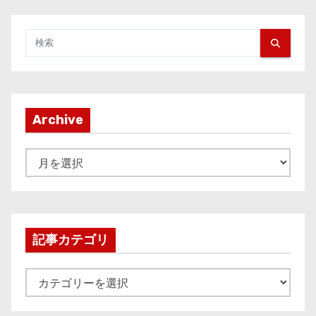
Archive
A
r
c
h
i
記事カテゴリ
v
e
記
事