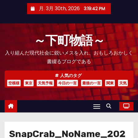
コ
月. 3月 30th, 2026
3:19:43 PM
ン
テ
ン
～下町物語～
ツ
へ
入り組んだ現代社会に鋭いメスを入れ、おもしろおかしく
ス
書綴るブログである
キ
ッ
人気のタグ
プ
空模様
東京
天気予報
今日の一言
最後の一言
関東
天気
SnapCrab_NoName_202