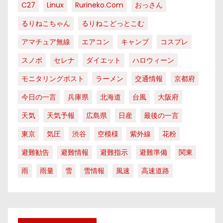
C27
Linux
Rurineko.com
おっさん
るりねこちゃん
るりねこどっとこむ
アマチュア無線
エアコン
キャンプ
コスプレ
スノボ
セレナ
ダイエット
ハロウィーン
モニタリングポスト
ラーメン
交通情報
京都府
今日の一言
兵庫県
北海道
台風
大阪府
天気
天気予報
広島県
日産
最後の一言
東京
気圧
渋谷
空模様
紫外線
花粉
避難勧告
避難情報
避難指示
避難準備
関東
雨
雨量
雪
雪情報
風速
高速道路