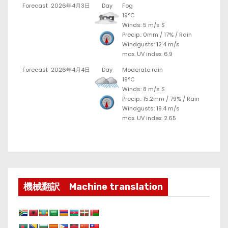
Forecast
2026年4月3日
Day
Fog
19°C
Winds: 5 m/s S
Precip.:
0mm
/
17%
/
Rain
Windgusts: 12.4 m/s
max. UV index: 6.9
Forecast
2026年4月4日
Day
Moderate rain
19°C
Winds: 8 m/s S
Precip.:
15.2mm
/
79%
/
Rain
Windgusts: 19.4 m/s
max. UV index: 2.65
機械翻訳 Machine translation