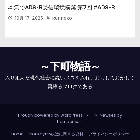
本気でADS-B受信環境構築 第7回 #ADS-B
10月 17, 2025
Rurineko
～下町物語～
入り組んだ現代社会に鋭いメスを入れ、おもしろおかしく
書綴るブログである
Proudly powered by WordPress
|
テーマ: Newses by
Themeansar
。
Home
Monkey125改造に関する資料
プライバシーポリシー