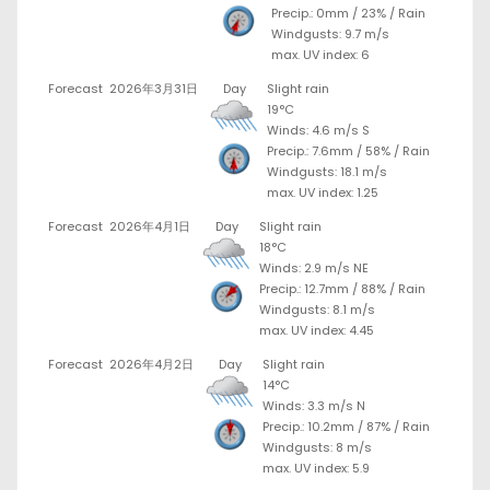
Precip.:
0mm
/
23%
/
Rain
Windgusts: 9.7 m/s
max. UV index: 6
Forecast
2026年3月31日
Day
Slight rain
19°C
Winds: 4.6 m/s S
Precip.:
7.6mm
/
58%
/
Rain
Windgusts: 18.1 m/s
max. UV index: 1.25
Forecast
2026年4月1日
Day
Slight rain
18°C
Winds: 2.9 m/s NE
Precip.:
12.7mm
/
88%
/
Rain
Windgusts: 8.1 m/s
max. UV index: 4.45
Forecast
2026年4月2日
Day
Slight rain
14°C
Winds: 3.3 m/s N
Precip.:
10.2mm
/
87%
/
Rain
Windgusts: 8 m/s
max. UV index: 5.9