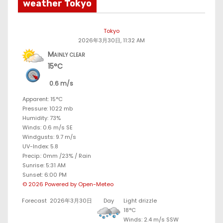
weather Tokyo
Tokyo
2026年3月30日, 11:32 AM
Mainly clear
15°C
0.6 m/s
Apparent: 15°C
Pressure: 1022 mb
Humidity: 73%
Winds: 0.6 m/s SE
Windgusts: 9.7 m/s
UV-Index: 5.8
Precip.:
0mm
/
23%
/
Rain
Sunrise: 5:31 AM
Sunset: 6:00 PM
© 2026 Powered by Open-Meteo
Forecast
2026年3月30日
Day
Light drizzle
18°C
Winds: 2.4 m/s SSW