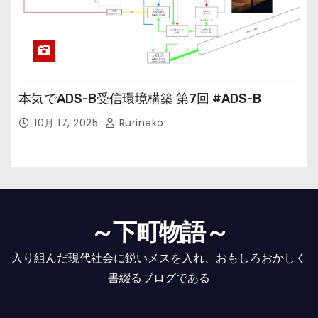
本気でADS-B受信環境構築 第7回 #ADS-B
10月 17, 2025
Rurineko
～下町物語～
入り組んだ現代社会に鋭いメスを入れ、おもしろおかしく
書綴るブログである