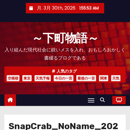
コ
月. 3月 30th, 2026
1:55:54 AM
ン
テ
ン
～下町物語～
ツ
へ
入り組んだ現代社会に鋭いメスを入れ、おもしろおかしく
ス
書綴るブログである
キ
ッ
人気のタグ
プ
空模様
東京
天気予報
今日の一言
最後の一言
関東
天気
SnapCrab_NoName_202