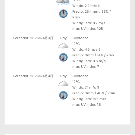
Winds: 2.2 m/s N
Precip.:
25.4mm
/
98%
/
Rain
Windgusts: 11.2 m/s
max. UV index: 1.25
Forecast
2026年4月3日
Day
Overcast
19°C
Winds: 4.6 m/s S
Precip.:
0mm
/
14%
/
Rain
Windgusts: 11.6 m/s
max. UV index: 7
Forecast
2026年4月4日
Day
Overcast
19°C
Winds: 7.1 m/s S
Precip.:
0mm
/
46%
/
Rain
Windgusts: 18.3 m/s
max. UV index: 1.8