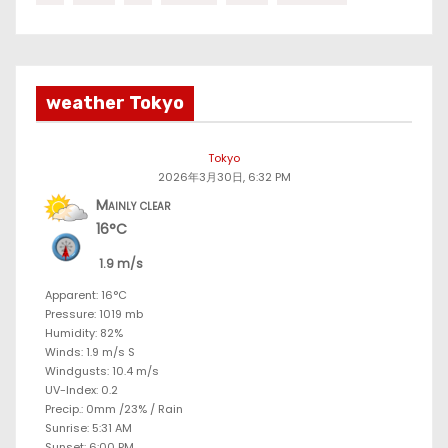
weather Tokyo
Tokyo
2026年3月30日, 6:32 PM
Mainly clear
16°C
1.9 m/s
Apparent: 16°C
Pressure: 1019 mb
Humidity: 82%
Winds: 1.9 m/s S
Windgusts: 10.4 m/s
UV-Index: 0.2
Precip.:
0mm
/
23%
/
Rain
Sunrise: 5:31 AM
Sunset: 6:00 PM