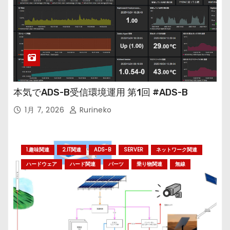
本気でADS-B受信環境運用 第1回 #ADS-B
1月 7, 2026
Rurineko
1.趣味関連
2.IT関連
ADS-B
SERVER
ネットワーク関連
ハードウェア
ハード関連
パーツ
乗り物関連
無線