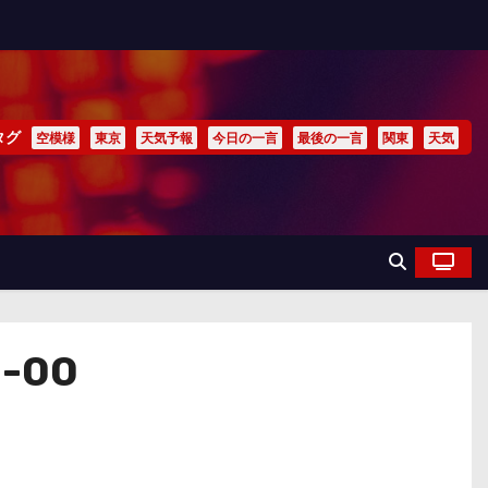
タグ
空模様
東京
天気予報
今日の一言
最後の一言
関東
天気
-00