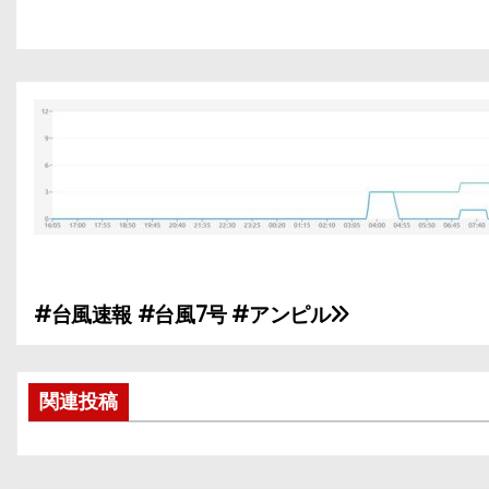
#台風速報 #台風7号 #アンピル
投
稿
関連投稿
ナ
ビ