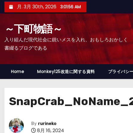
コ
月. 3月 30th, 2026
3:01:57 AM
ン
テ
～下町物語～
ン
ツ
入り組んだ現代社会に鋭いメスを入れ、おもしろおかしく
へ
書綴るブログである
ス
キ
ッ
Home
Monkey125改造に関する資料
プライバシ
プ
SnapCrab_NoName_2
By
rurineko
8月 16, 2024