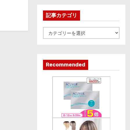
h
i
記事カテゴリ
v
e
記
事
カ
テ
ゴ
Recommended
リ