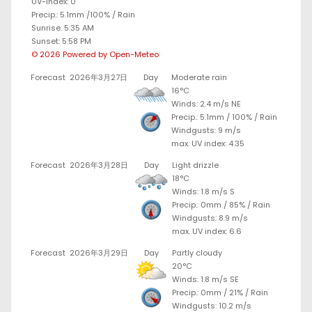
UV-Index: 0
Precip.:
5.1mm
/
100%
/
Rain
Sunrise: 5:35 AM
Sunset: 5:58 PM
© 2026 Powered by Open-Meteo
Forecast
2026年3月27日
Day
Moderate rain
16°C
Winds: 2.4 m/s NE
Precip.:
5.1mm
/
100%
/
Rain
Windgusts: 9 m/s
max. UV index: 4.35
Forecast
2026年3月28日
Day
Light drizzle
18°C
Winds: 1.8 m/s S
Precip.:
0mm
/
85%
/
Rain
Windgusts: 8.9 m/s
max. UV index: 6.6
Forecast
2026年3月29日
Day
Partly cloudy
20°C
Winds: 1.8 m/s SE
Precip.:
0mm
/
21%
/
Rain
Windgusts: 10.2 m/s