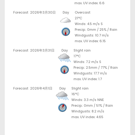
max. UV index: 6.6
Forecast
2026年3月30日
Day
Overcast
21°C
Winds: 4.5 m/s S
Precip.:
0mm
/
25%
/
Rain
Windgusts: 10.7 m/s
max. UV index: 6.15
Forecast
2026年3月31日
Day
Slight rain
17°C
Winds: 7.2 m/s S
Precip.:
2.5mm
/
77%
/
Rain
Windgusts: 17.7 m/s
max. UV index: 1.7
Forecast
2026年4月1日
Day
Slight rain
16°C
Winds: 3.3 m/s NNE
Precip.:
0mm
/
51%
/
Rain
Windgusts: 8.2 m/s
max. UV index: 4.65