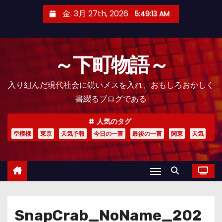
コ
金. 3月 27th, 2026
5:49:14 AM
ン
テ
ン
～下町物語～
ツ
へ
入り組んだ現代社会に鋭いメスを入れ、おもしろおかしく
ス
書綴るブログである
キ
ッ
人気のタグ
プ
空模様
東京
天気予報
今日の一言
最後の一言
関東
天気
SnapCrab_NoName_202