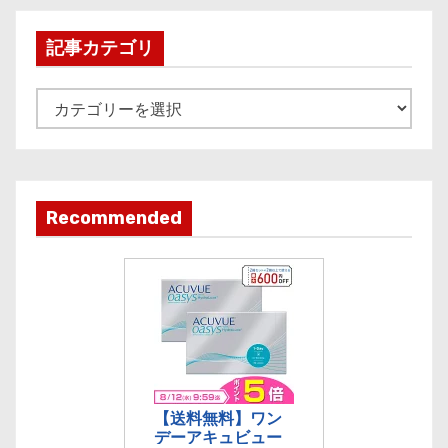
h
i
記事カテゴリ
v
e
記
事
カ
テ
ゴ
Recommended
リ