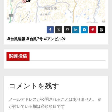
#台風速報 #台風7号 #アンピル
投
稿
関連投稿
ナ
ビ
ゲ
コメントを残す
ー
メールアドレスが公開されることはありません。
※
シ
が付いている欄は必須項目です