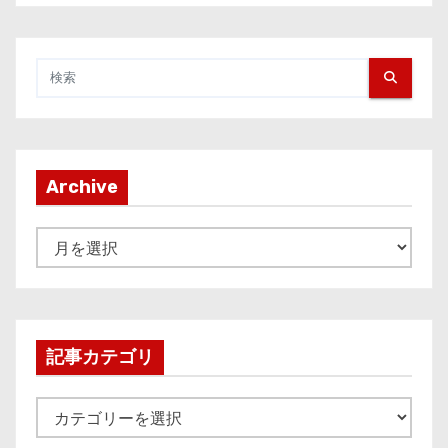
Archive
A
r
c
h
i
記事カテゴリ
v
e
記
事