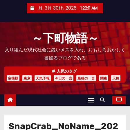
コ
月. 3月 30th, 2026
1:22:13 AM
ン
テ
ン
～下町物語～
ツ
へ
入り組んだ現代社会に鋭いメスを入れ、おもしろおかしく
ス
書綴るブログである
キ
ッ
人気のタグ
プ
空模様
東京
天気予報
今日の一言
最後の一言
関東
天気
SnapCrab_NoName_202