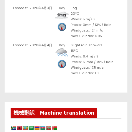
Forecast
2026年4月3日
Day
Fog
20°C
Winds: 5 m/s S
Precip.:
0mm
/
13%
/
Rain
Windgusts: 12.1 m/s
max. UV index: 6.95
Forecast
2026年4月4日
Day
Slight rain showers
18°C
Winds: 6.4 m/s S
Precip.:
5.1mm
/
79%
/
Rain
Windgusts: 17.5 m/s
max. UV index: 1.3
機械翻訳 Machine translation