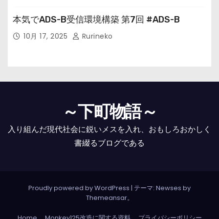
本気でADS-B受信環境構築 第7回 #ADS-B
10月 17, 2025
Rurineko
～下町物語～
入り組んだ現代社会に鋭いメスを入れ、おもしろおかしく
書綴るブログである
Proudly powered by WordPress
|
テーマ: Newses by
Themeansar
。
Home
Monkey125改造に関する資料
プライバシーポリシー