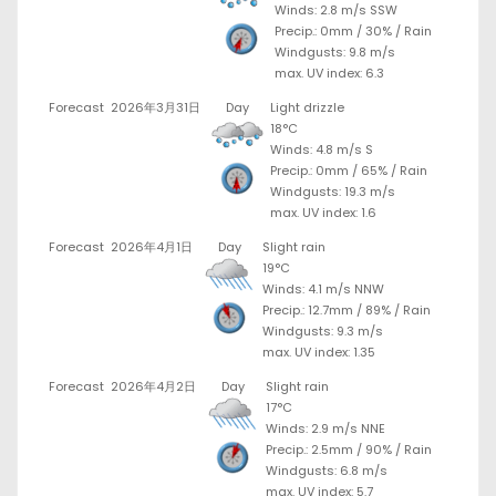
Winds: 2.8 m/s SSW
Precip.:
0mm
/
30%
/
Rain
Windgusts: 9.8 m/s
max. UV index: 6.3
Forecast
2026年3月31日
Day
Light drizzle
18°C
Winds: 4.8 m/s S
Precip.:
0mm
/
65%
/
Rain
Windgusts: 19.3 m/s
max. UV index: 1.6
Forecast
2026年4月1日
Day
Slight rain
19°C
Winds: 4.1 m/s NNW
Precip.:
12.7mm
/
89%
/
Rain
Windgusts: 9.3 m/s
max. UV index: 1.35
Forecast
2026年4月2日
Day
Slight rain
17°C
Winds: 2.9 m/s NNE
Precip.:
2.5mm
/
90%
/
Rain
Windgusts: 6.8 m/s
max. UV index: 5.7