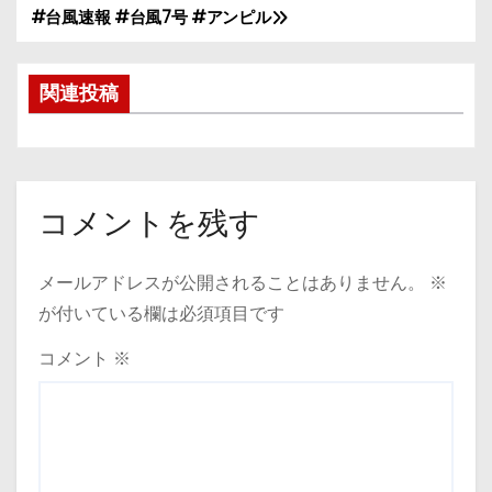
#台風速報 #台風7号 #アンピル
投
稿
関連投稿
ナ
ビ
ゲ
コメントを残す
ー
メールアドレスが公開されることはありません。
※
シ
が付いている欄は必須項目です
ョ
コメント
※
ン