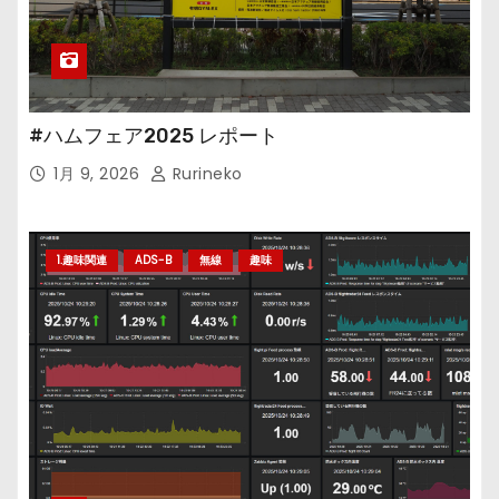
#ハムフェア2025 レポート
1月 9, 2026
Rurineko
1.趣味関連
ADS-B
無線
趣味