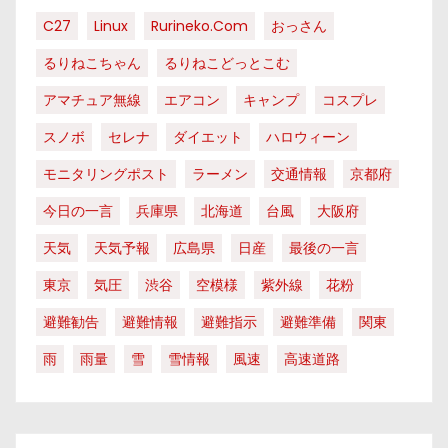
C27
Linux
Rurineko.com
おっさん
るりねこちゃん
るりねこどっとこむ
アマチュア無線
エアコン
キャンプ
コスプレ
スノボ
セレナ
ダイエット
ハロウィーン
モニタリングポスト
ラーメン
交通情報
京都府
今日の一言
兵庫県
北海道
台風
大阪府
天気
天気予報
広島県
日産
最後の一言
東京
気圧
渋谷
空模様
紫外線
花粉
避難勧告
避難情報
避難指示
避難準備
関東
雨
雨量
雪
雪情報
風速
高速道路