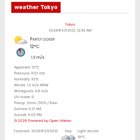
weather Tokyo
Tokyo
2026年3月30日, 12:39 AM
Partly cloudy
12°C
1.3 m/s
Apparent: 12°C
Pressure: 1021 mb
Humidity: 92%
Winds: 1.3 m/s NNW
Windgusts: 9.8 m/s
UV-Index: 0
Precip.:
0mm
/
30%
/
Rain
Sunrise: 5:31 AM
Sunset: 6:00 PM
© 2026 Powered by Open-Meteo
Forecast
2026年3月30日
Day
Light drizzle
19°C