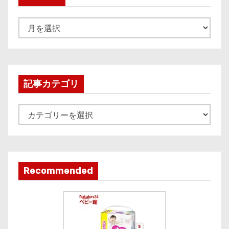
A
r
c
h
i
記事カテゴリ
v
e
記
事
カ
テ
ゴ
Recommended
リ