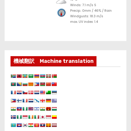
Winds: 7.1 m/s S
Precip.:
0mm
/
46%
/
Rain
Windgusts: 18.3 m/s
max. UV index: 1.4
機械翻訳 Machine translation