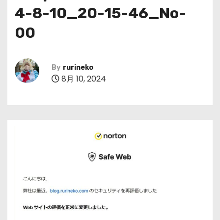
4-8-10_20-15-46_No-
00
By
rurineko
8月 10, 2024