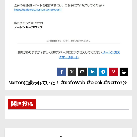
Nortonに嫌われていた！ #safeWeb #block #Norton
投
稿
関連投稿
ナ
ビ