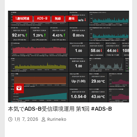
1.趣味関連
ADS-B
無線
趣味
本気でADS-B受信環境運用 第1回 #ADS-B
1月 7, 2026
Rurineko