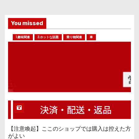
You missed
1.趣味関連
3.ホットな話題
乗り物関連
車
【注意喚起】ここのショップでは購入は控えた方
がよい