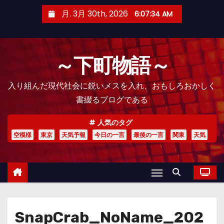
コ
月. 3月 30th, 2026
6:07:35 AM
ン
テ
ン
～下町物語～
ツ
へ
入り組んだ現代社会に鋭いメスを入れ、おもしろおかしく
ス
書綴るブログである
キ
ッ
人気のタグ
プ
空模様
東京
天気予報
今日の一言
最後の一言
関東
天気
SnapCrab_NoName_202