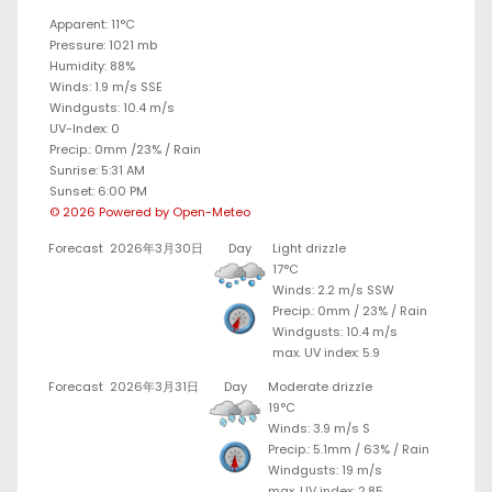
Apparent: 11°C
Pressure: 1021 mb
Humidity: 88%
Winds: 1.9 m/s SSE
Windgusts: 10.4 m/s
UV-Index: 0
Precip.:
0mm
/
23%
/
Rain
Sunrise: 5:31 AM
Sunset: 6:00 PM
© 2026 Powered by Open-Meteo
Forecast
2026年3月30日
Day
Light drizzle
17°C
Winds: 2.2 m/s SSW
Precip.:
0mm
/
23%
/
Rain
Windgusts: 10.4 m/s
max. UV index: 5.9
Forecast
2026年3月31日
Day
Moderate drizzle
19°C
Winds: 3.9 m/s S
Precip.:
5.1mm
/
63%
/
Rain
Windgusts: 19 m/s
max. UV index: 2.85