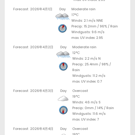
Forecast
2026年4月1日
Day
Moderate rain
17°C
Winds: 2.1 m/s NNE
Precip.:
15.2mm
/
96%
/
Rain
Windgusts: 9.6 m/s
max. UV index: 2.95
Forecast
2026年4月2日
Day
Moderate rain
12°C
Winds: 2.2 m/s N
Precip.:
25.4mm
/
98%
/
Rain
Windgusts: 11.2 m/s
max. UV index: 0.7
Forecast
2026年4月3日
Day
Overcast
19°C
Winds: 4.6 m/s S
Precip.:
0mm
/
14%
/
Rain
Windgusts: 11.6 m/s
max. UV index: 7
Forecast
2026年4月4日
Day
Overcast
19°C