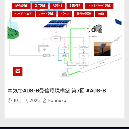
1.趣味関連
2.IT関連
ADS-B
SERVER
ネットワーク関連
ハードウェア
ハード関連
パーツ
乗り物関連
無線
本気でADS-B受信環境構築 第7回 #ADS-B
10月 17, 2025
Rurineko