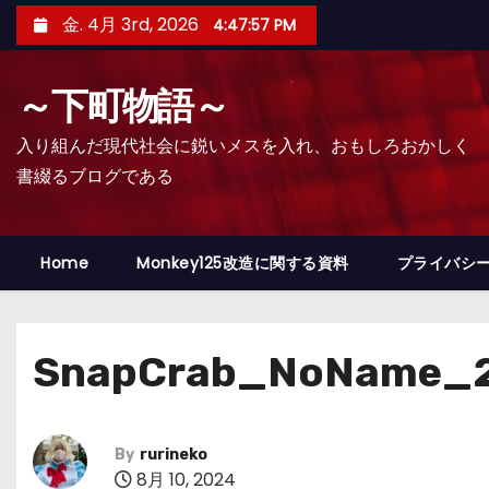
コ
金. 4月 3rd, 2026
4:47:58 PM
ン
テ
～下町物語～
ン
ツ
入り組んだ現代社会に鋭いメスを入れ、おもしろおかしく
へ
書綴るブログである
ス
キ
ッ
Home
Monkey125改造に関する資料
プライバシ
プ
SnapCrab_NoName_2
By
rurineko
8月 10, 2024