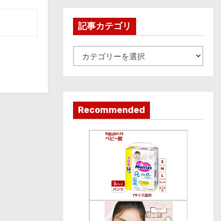
h
i
記事カテゴリ
v
e
記
事
カ
テ
ゴ
Recommended
リ