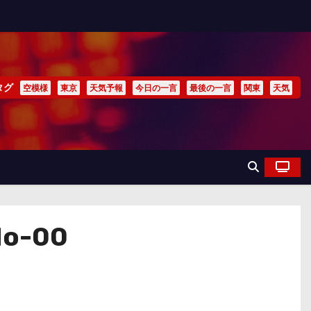
タグ
空模様
東京
天気予報
今日の一言
最後の一言
関東
天気
No-00