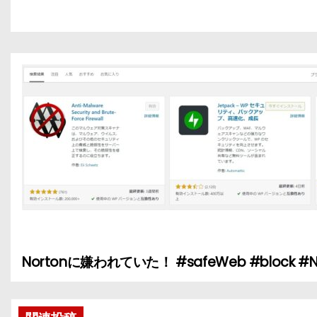
Nortonに嫌われていた！ #safeWeb #block #N
投
稿