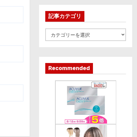
h
i
記事カテゴリ
v
e
記
事
カ
テ
ゴ
Recommended
リ