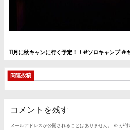
11月に秋キャンに行く予定！！#ソロキャンプ 
投
稿
関連投稿
ナ
ビ
ゲ
コメントを残す
ー
メールアドレスが公開されることはありません。
※
が付
シ