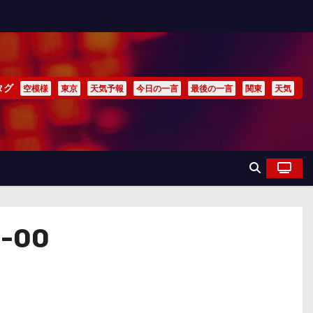
タグ
空模様
東京
天気予報
今日の一言
最後の一言
関東
天気
-00