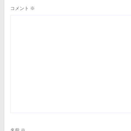
ョ
コメント
※
ン
名前
※