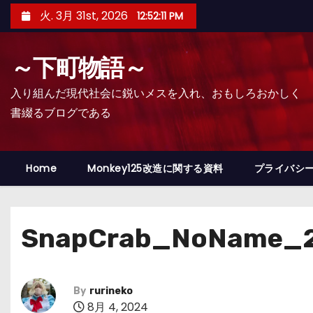
コ
火. 3月 31st, 2026
12:52:12 PM
ン
テ
～下町物語～
ン
ツ
入り組んだ現代社会に鋭いメスを入れ、おもしろおかしく
へ
書綴るブログである
ス
キ
ッ
Home
Monkey125改造に関する資料
プライバシ
プ
SnapCrab_NoName_2
By
rurineko
8月 4, 2024