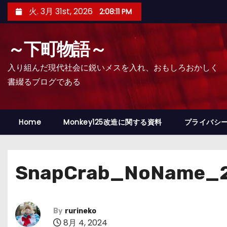
コ
火. 3月 31st, 2026
2:08:12 PM
ン
テ
～下町物語～
ン
ツ
入り組んだ現代社会に鋭いメスを入れ、おもしろおかしく
へ
書綴るブログである
ス
キ
ッ
Home
Monkey125改造に関する資料
プライバシ
プ
SnapCrab_NoName_2
By
rurineko
8月 4, 2024