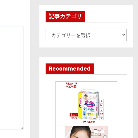
h
i
記事カテゴリ
v
e
記
事
カ
テ
ゴ
Recommended
リ