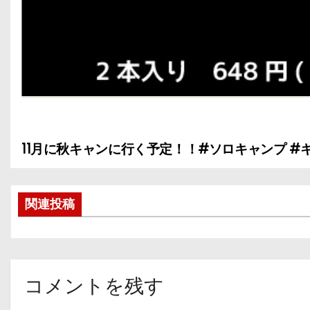
11月に秋キャンに行く予定！！#ソロキャンプ 
投
稿
関連投稿
ナ
ビ
ゲ
コメントを残す
ー