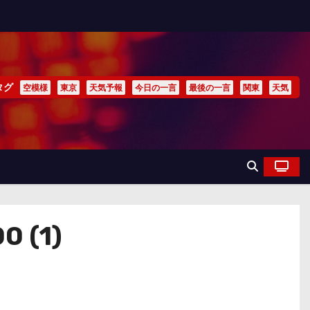
タグ
空模様
東京
天気予報
今日の一言
最後の一言
関東
天気
 (1)