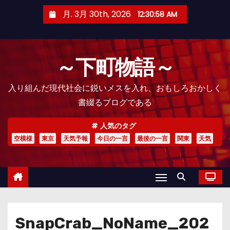
コ
月. 3月 30th, 2026
12:30:59 AM
ン
テ
ン
～下町物語～
ツ
へ
入り組んだ現代社会に鋭いメスを入れ、おもしろおかしく
ス
書綴るブログである
キ
ッ
人気のタグ
プ
空模様
東京
天気予報
今日の一言
最後の一言
関東
天気
SnapCrab_NoName_202