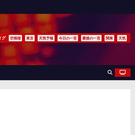
タグ
空模様
東京
天気予報
今日の一言
最後の一言
関東
天気