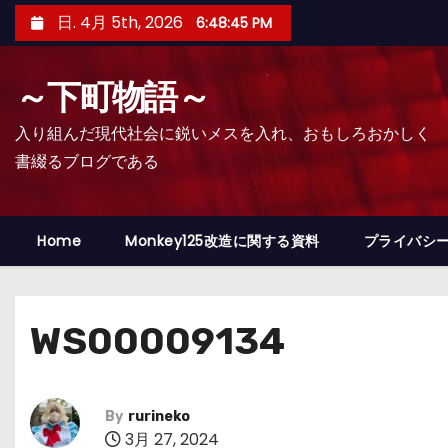
コ
日. 4月 5th, 2026
6:48:46 PM
ン
テ
～下町物語～
ン
ツ
入り組んだ現代社会に鋭いメスを入れ、おもしろおかしく
へ
書綴るブログである
ス
キ
ッ
Home
Monkey125改造に関する資料
プライバシ
プ
WS00009134
By
rurineko
3月 27, 2024