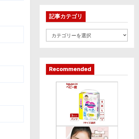
h
i
記事カテゴリ
v
e
記
事
カ
テ
ゴ
Recommended
リ