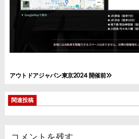
アウトドアジャパン東京2024 開催前
投
稿
関連投稿
ナ
ビ
ゲ
コメントを残す