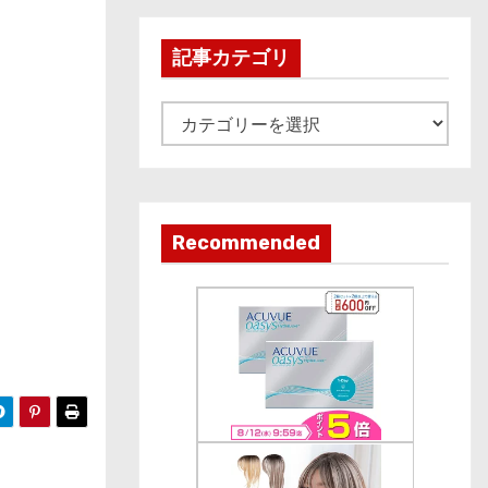
h
i
記事カテゴリ
v
e
記
事
カ
テ
ゴ
Recommended
リ