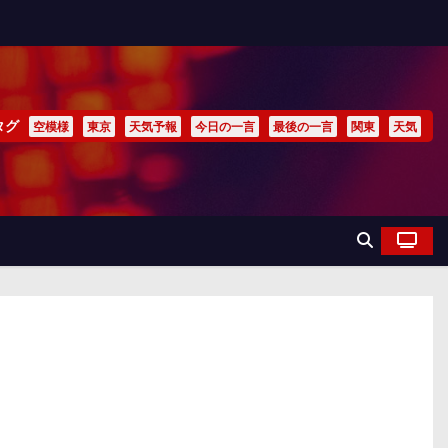
タグ
空模様
東京
天気予報
今日の一言
最後の一言
関東
天気