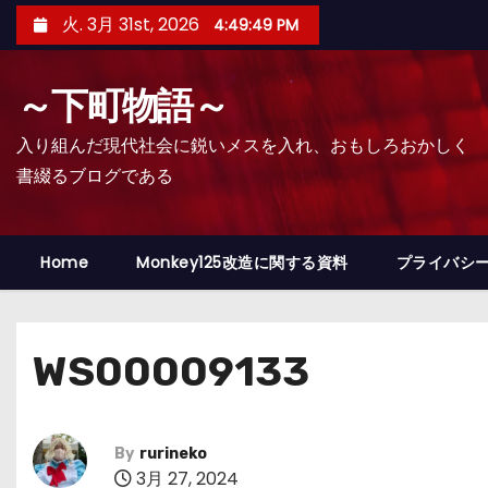
コ
火. 3月 31st, 2026
4:49:51 PM
ン
テ
～下町物語～
ン
ツ
入り組んだ現代社会に鋭いメスを入れ、おもしろおかしく
へ
書綴るブログである
ス
キ
ッ
Home
Monkey125改造に関する資料
プライバシ
プ
WS00009133
By
rurineko
3月 27, 2024