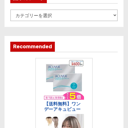
v
e
記
事
カ
テ
ゴ
Recommended
リ