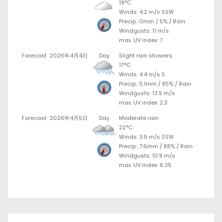
19°C
Winds: 4.2 m/s SSW
Precip.:
0mm
/
5%
/
Rain
Windgusts: 11 m/s
max. UV index: 7
Forecast
2026年4月4日
Day
Slight rain showers
17°C
Winds: 4.4 m/s S
Precip.:
5.1mm
/
85%
/
Rain
Windgusts: 13.9 m/s
max. UV index: 2.3
Forecast
2026年4月5日
Day
Moderate rain
22°C
Winds: 3.9 m/s SSW
Precip.:
7.6mm
/
88%
/
Rain
Windgusts: 10.9 m/s
max. UV index: 6.35