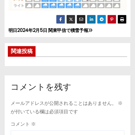
明日2024年2月5日 関東甲信で積雪予報
投
稿
関連投稿
ナ
ビ
ゲ
コメントを残す
ー
メールアドレスが公開されることはありません。
※
シ
が付いている欄は必須項目です
ョ
コメント
※
ン