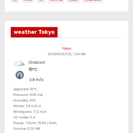
weather Tokyo
Tokyo
2026年3月31日, 7:34 AM
Overcast
16°C
2.8 m/s
Apparent: 15°C
Pressure: 1016 mb
Humidity: 81%
Winds: 2.8 m/s S
Windgusts: 17.2 m/s
UV-Index: 0.4
Precip.:
7.6mm
/
53%
/
Rain
Sunrise: 5:29 AM