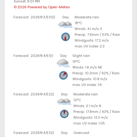
Sunset: 6:01 PM
© 2026 Powered by Open-Meteo
Forecast
2026年3月31日
Day
Moderate rain
18°C
Winds: 4.1 m/s S
Precip.:
7.6mm
/
53%
/
Rain
Windgusts: 17.2 m/s
max. UV index: 2.3
Forecast
2026年4月1日
Day
Slight rain
19°C
Winds: 1.8 m/s NE
Precip.:
10.2mm
/
92%
/
Rain
Windgusts: 10.8 m/s
max. UV index: 1.6
Forecast
2026年4月2日
Day
Moderate rain
13°C
Winds: 2.1 m/s N
Precip.:
17.8mm
/
93%
/
Rain
Windgusts: 13.3 m/s
max. UV index: 1.05
Forecast
2026年4月3日
Day
Overcast