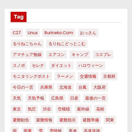
Tag
C27
Linux
Rurineko.com
おっさん
るりねこちゃん
るりねこどっとこむ
アマチュア無線
エアコン
キャンプ
コスプレ
スノボ
セレナ
ダイエット
ハロウィーン
モニタリングポスト
ラーメン
交通情報
京都府
今日の一言
兵庫県
北海道
台風
大阪府
天気
天気予報
広島県
日産
最後の一言
東京
気圧
渋谷
空模様
紫外線
花粉
避難勧告
避難情報
避難指示
避難準備
関東
雨
雨量
雪
雪情報
風速
高速道路