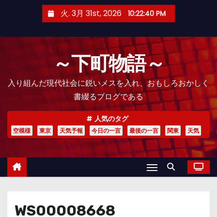
コ
火. 3月 31st, 2026
10:22:41 PM
ン
テ
ン
～下町物語～
ツ
へ
入り組んだ現代社会に鋭いメスを入れ、おもしろおかしく
ス
書綴るブログである
キ
ッ
人気のタグ
プ
空模様
東京
天気予報
今日の一言
最後の一言
関東
天気
WS00008668