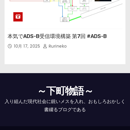
本気でADS-B受信環境構築 第7回 #ADS-B
10月 17, 2025
Rurineko
～下町物語～
入り組んだ現代社会に鋭いメスを入れ、おもしろおかしく
書綴るブログである