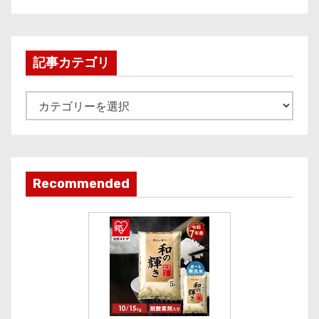
c
h
i
記事カテゴリ
v
e
記
事
カ
テ
ゴ
Recommended
リ