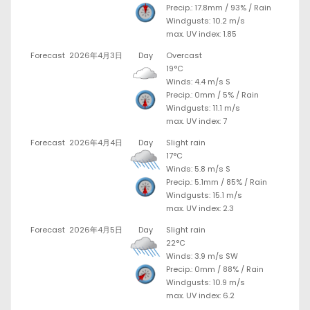
Precip.:
17.8mm
/
93%
/
Rain
Windgusts: 10.2 m/s
max. UV index: 1.85
Forecast
2026年4月3日
Day
Overcast
19°C
Winds: 4.4 m/s S
Precip.:
0mm
/
5%
/
Rain
Windgusts: 11.1 m/s
max. UV index: 7
Forecast
2026年4月4日
Day
Slight rain
17°C
Winds: 5.8 m/s S
Precip.:
5.1mm
/
85%
/
Rain
Windgusts: 15.1 m/s
max. UV index: 2.3
Forecast
2026年4月5日
Day
Slight rain
22°C
Winds: 3.9 m/s SW
Precip.:
0mm
/
88%
/
Rain
Windgusts: 10.9 m/s
max. UV index: 6.2