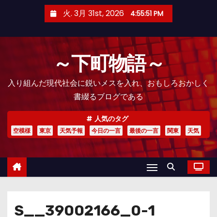
コ
火. 3月 31st, 2026
4:55:52 PM
ン
テ
ン
～下町物語～
ツ
へ
入り組んだ現代社会に鋭いメスを入れ、おもしろおかしく
ス
書綴るブログである
キ
ッ
人気のタグ
プ
空模様
東京
天気予報
今日の一言
最後の一言
関東
天気
S__39002166_0-1