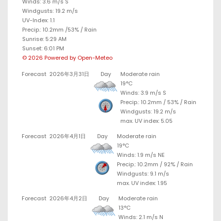
Winds: 3.6 m/s S
Windgusts: 19.2 m/s
UV-Index: 1.1
Precip.:
10.2mm
/
53%
/
Rain
Sunrise: 5:29 AM
Sunset: 6:01 PM
© 2026 Powered by Open-Meteo
Forecast
2026年3月31日
Day
Moderate rain
19°C
Winds: 3.9 m/s S
Precip.:
10.2mm
/
53%
/
Rain
Windgusts: 19.2 m/s
max. UV index: 5.05
Forecast
2026年4月1日
Day
Moderate rain
19°C
Winds: 1.9 m/s NE
Precip.:
10.2mm
/
92%
/
Rain
Windgusts: 9.1 m/s
max. UV index: 1.95
Forecast
2026年4月2日
Day
Moderate rain
13°C
Winds: 2.1 m/s N