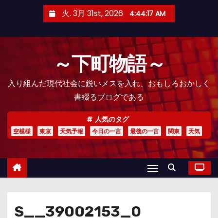
コ
火. 3月 31st, 2026
4:44:18 AM
ン
テ
ン
～下町物語～
ツ
へ
入り組んだ現代社会に鋭いメスを入れ、おもしろおかしく
ス
書綴るブログである
キ
ッ
人気のタグ
プ
空模様
東京
天気予報
今日の一言
最後の一言
関東
天気
S__39002153_0