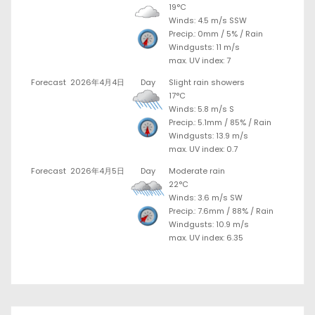
19°C
Winds: 4.5 m/s SSW
Precip.:
0mm
/
5%
/
Rain
Windgusts: 11 m/s
max. UV index: 7
Forecast
2026年4月4日
Day
Slight rain showers
17°C
Winds: 5.8 m/s S
Precip.:
5.1mm
/
85%
/
Rain
Windgusts: 13.9 m/s
max. UV index: 0.7
Forecast
2026年4月5日
Day
Moderate rain
22°C
Winds: 3.6 m/s SW
Precip.:
7.6mm
/
88%
/
Rain
Windgusts: 10.9 m/s
max. UV index: 6.35