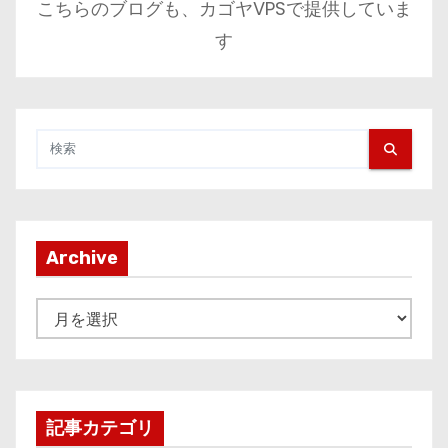
こちらのブログも、カゴヤVPSで提供していま
す
Archive
A
r
c
h
i
記事カテゴリ