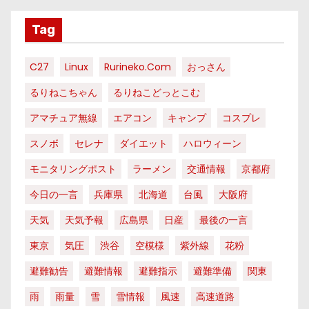
Tag
C27
Linux
Rurineko.com
おっさん
るりねこちゃん
るりねこどっとこむ
アマチュア無線
エアコン
キャンプ
コスプレ
スノボ
セレナ
ダイエット
ハロウィーン
モニタリングポスト
ラーメン
交通情報
京都府
今日の一言
兵庫県
北海道
台風
大阪府
天気
天気予報
広島県
日産
最後の一言
東京
気圧
渋谷
空模様
紫外線
花粉
避難勧告
避難情報
避難指示
避難準備
関東
雨
雨量
雪
雪情報
風速
高速道路