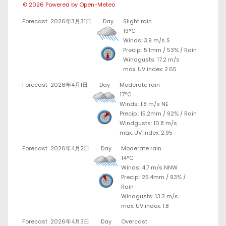
© 2026 Powered by Open-Meteo
Forecast
2026年3月31日
Day
Slight rain
19°C
Winds: 3.9 m/s S
Precip.:
5.1mm
/
53%
/
Rain
Windgusts: 17.2 m/s
max. UV index: 2.65
Forecast
2026年4月1日
Day
Moderate rain
17°C
Winds: 1.8 m/s NE
Precip.:
15.2mm
/
92%
/
Rain
Windgusts: 10.8 m/s
max. UV index: 2.95
Forecast
2026年4月2日
Day
Moderate rain
14°C
Winds: 4.7 m/s NNW
Precip.:
25.4mm
/
93%
/
Rain
Windgusts: 13.3 m/s
max. UV index: 1.8
Forecast
2026年4月3日
Day
Overcast