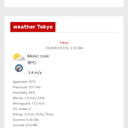
weather Tokyo
Tokyo
2026年3月31日, 2:33 AM
Mainly clear
16°C
2.4 m/s
Apparent: 15°C
Pressure: 1017 mb
Humidity: 89%
Winds: 2.4 m/s SSW
Windgusts: 17.2 m/s
UV-Index: 0
Precip.:
5.1mm
/
53%
/
Rain
Sunrise: 5:29 AM
Sunset: 6:01 PM