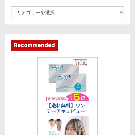
v
e
記
事
カ
テ
ゴ
Recommended
リ