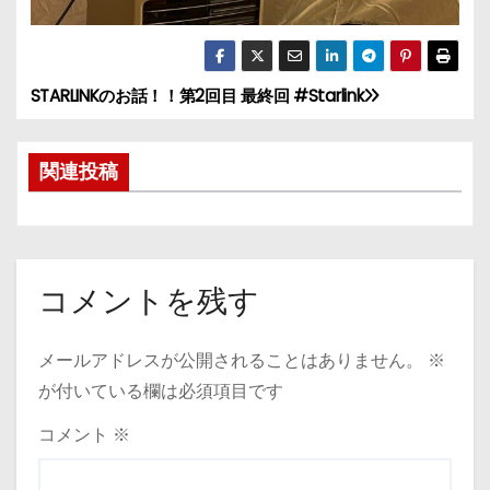
STARLINKのお話！！第2回目 最終回 #Starlink
投
稿
関連投稿
ナ
ビ
ゲ
コメントを残す
ー
メールアドレスが公開されることはありません。
※
シ
が付いている欄は必須項目です
ョ
コメント
※
ン