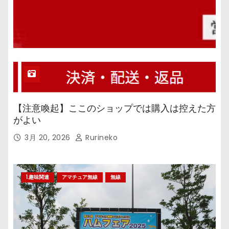
【注意喚起】ここのショップでは購入は控えた方
がよい
3月 20, 2026
Rurineko
1.趣味関連
アマチュア無線
無線