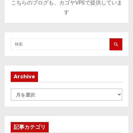
こちらのブログも、カゴヤVPSで提供していま
す
Archive
A
r
c
h
i
記事カテゴリ