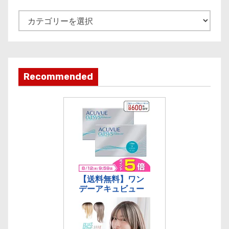
v
e
記
事
カ
テ
ゴ
Recommended
リ