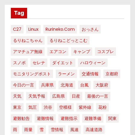
Tag
C27
Linux
Rurineko.com
おっさん
るりねこちゃん
るりねこどっとこむ
アマチュア無線
エアコン
キャンプ
コスプレ
スノボ
セレナ
ダイエット
ハロウィーン
モニタリングポスト
ラーメン
交通情報
京都府
今日の一言
兵庫県
北海道
台風
大阪府
天気
天気予報
広島県
日産
最後の一言
東京
気圧
渋谷
空模様
紫外線
花粉
避難勧告
避難情報
避難指示
避難準備
関東
雨
雨量
雪
雪情報
風速
高速道路