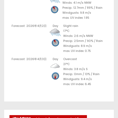
Winds: 4.1 m/s NNW
Precip.:
12.7mm
/
89%
/
Rain
Windgusts: 9.8 m/s
max. UV index: 1.95
Forecast
2026年4月2日
Day
Slight rain
17°C
Winds: 2.6 m/s NNW
Precip.:
2.5mm
/
90%
/
Rain
Windgusts: 8.9 m/s
max. UV index: 0.75
Forecast
2026年4月3日
Day
Overcast
21°C
Winds: 3.8 m/s S
Precip.:
0mm
/
13%
/
Rain
Windgusts: 9.4 m/s
max. UV index: 6.45