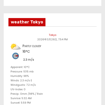
weather Tokyo
Tokyo
2026年3月29日, 7:54 PM
Partly cloudy
16°C
2.3 m/s
Apparent: 10°C
Pressure: 1015 mb
Humidity: 98%
Winds: 2.3 m/s E
Windgusts: 7.2 m/s
UV-Index: 0
Precip.:
0mm
/
98%
/
Rain
Sunrise: 5:32 AM
Sunset: 5:59 PM