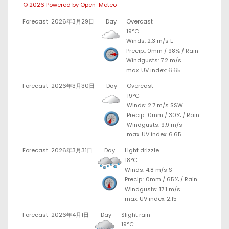
© 2026 Powered by Open-Meteo
Forecast
2026年3月29日
Day
Overcast
19°C
Winds: 2.3 m/s E
Precip.:
0mm
/
98%
/
Rain
Windgusts: 7.2 m/s
max. UV index: 6.65
Forecast
2026年3月30日
Day
Overcast
19°C
Winds: 2.7 m/s SSW
Precip.:
0mm
/
30%
/
Rain
Windgusts: 9.9 m/s
max. UV index: 6.65
Forecast
2026年3月31日
Day
Light drizzle
18°C
Winds: 4.8 m/s S
Precip.:
0mm
/
65%
/
Rain
Windgusts: 17.1 m/s
max. UV index: 2.15
Forecast
2026年4月1日
Day
Slight rain
19°C