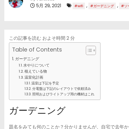
5月 29, 2021
,
,
#wifi
#ガーデニング
#ソ
この記事を読む およそ時間
2
分
Table of Contents
ガーデニング
水やりについて
植えている物
温室化計画
温室は下記を予定
分電盤は下記のレイアウトで依頼済み
照明およびライトアップ用の機材はこれ
ガーデニング
題名をみても何のことか？分かりませんが、自宅で去年から