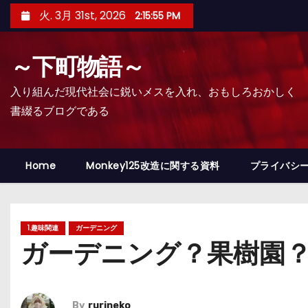
コ
火. 3月 31st, 2026
2:15:57 PM
ン
テ
～下町物語～
ン
ツ
入り組んだ現代社会に鋭いメスを入れ、おもしろおかしく
へ
書綴るブログである
ス
キ
ッ
Home
Monkey125改造に関する資料
プライバシ
プ
1.趣味関連
ガーデニング
ガーデニング？果樹園？
By
rurineko