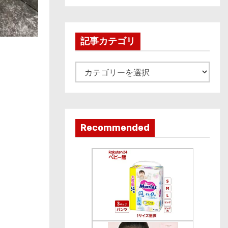
c
h
i
記事カテゴリ
v
e
記
事
カ
テ
ゴ
Recommended
リ