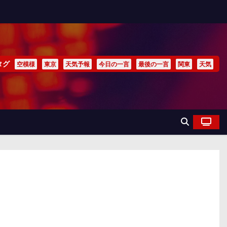
タグ
空模様
東京
天気予報
今日の一言
最後の一言
関東
天気