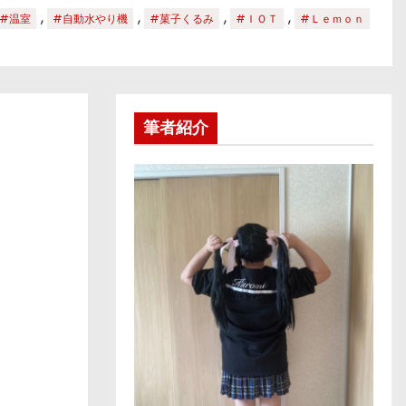
,
,
,
,
#温室
#自動水やり機
#菓子くるみ
#ＩＯＴ
#Ｌｅｍｏｎ
筆者紹介