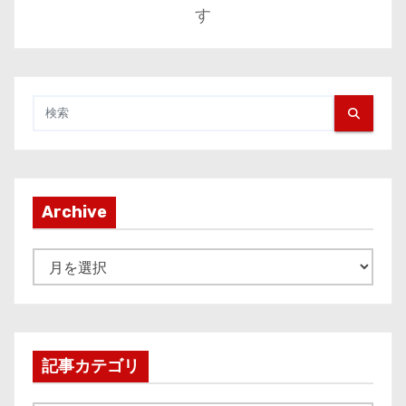
す
Archive
A
r
c
h
i
記事カテゴリ
v