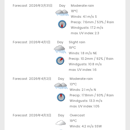
Forecast
2026年3月31日
Day
Moderate rain
18°C
Winds: 4.1 m/s S
Precip.:
7.6mm
/
53%
/
Rain
Windgusts: 17.2 m/s
max. UV index: 2.3
Forecast
2026年4月1日
Day
Slight rain
19°C
Winds: 1.8 m/s NE
Precip.:
10.2mm
/
92%
/
Rain
Windgusts: 10.8 m/s
max. UV index: 1.6
Forecast
2026年4月2日
Day
Moderate rain
13°C
Winds: 2.1 m/s N
Precip.:
17.8mm
/
93%
/
Rain
Windgusts: 13.3 m/s
max. UV index: 1.05
Forecast
2026年4月3日
Day
Overcast
19°C
Winds: 4.2 m/s SSW