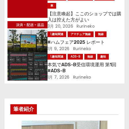
ゲ
車
【注意喚起】ここのショップでは購
ー
入は控えた方がよい
3月 20, 2026
Rurineko
シ
1.趣味関連
アマチュア無線
無線
ョ
#ハムフェア2025 レポート
1月 9, 2026
Rurineko
ン
1.趣味関連
ADS-B
無線
趣味
本気でADS-B受信環境運用 第1回
#ADS-B
1月 7, 2026
Rurineko
筆者紹介