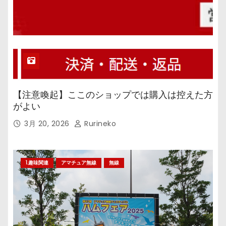
【注意喚起】ここのショップでは購入は控えた方
がよい
3月 20, 2026
Rurineko
1.趣味関連
アマチュア無線
無線