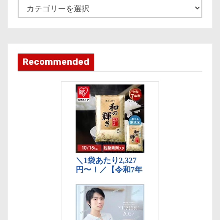
e
記
事
カ
テ
ゴ
Recommended
リ