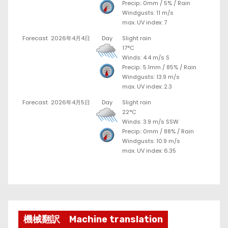
Precip.:
0mm
/
5%
/
Rain
Windgusts: 11 m/s
max. UV index: 7
Forecast
2026年4月4日
Day
Slight rain
17°C
Winds: 4.4 m/s S
Precip.:
5.1mm
/
85%
/
Rain
Windgusts: 13.9 m/s
max. UV index: 2.3
Forecast
2026年4月5日
Day
Slight rain
22°C
Winds: 3.9 m/s SSW
Precip.:
0mm
/
88%
/
Rain
Windgusts: 10.9 m/s
max. UV index: 6.35
機械翻訳 Machine translation