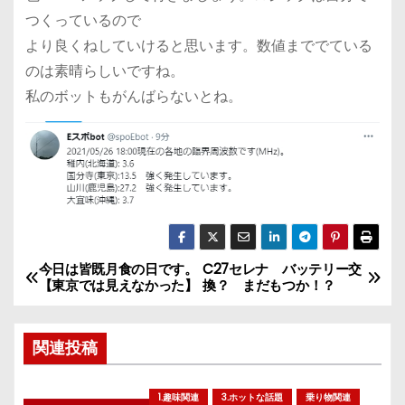
つくっているので
より良くねしていけると思います。数値まででている
のは素晴らしいですね。
私のボットもがんばらないとね。
今日は皆既月食の日です。
C27セレナ バッテリー交
投
【東京では見えなかった】
換？ まだもつか！？
稿
関連投稿
ナ
ビ
1.趣味関連
3.ホットな話題
乗り物関連