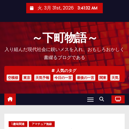
コ
火. 3月 31st, 2026
3:41:34 AM
ン
テ
ン
～下町物語～
ツ
へ
入り組んだ現代社会に鋭いメスを入れ、おもしろおかしく
ス
書綴るブログである
キ
ッ
人気のタグ
プ
空模様
東京
天気予報
今日の一言
最後の一言
関東
天気
1.趣味関連
アマチュア無線