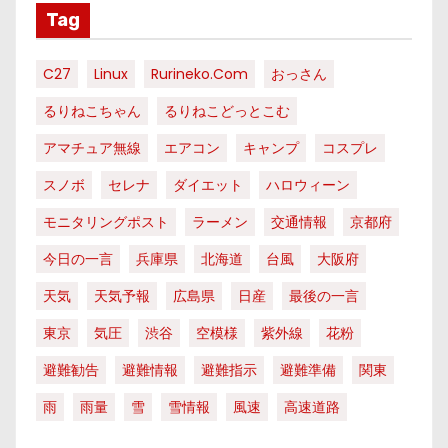
Tag
C27
Linux
Rurineko.com
おっさん
るりねこちゃん
るりねこどっとこむ
アマチュア無線
エアコン
キャンプ
コスプレ
スノボ
セレナ
ダイエット
ハロウィーン
モニタリングポスト
ラーメン
交通情報
京都府
今日の一言
兵庫県
北海道
台風
大阪府
天気
天気予報
広島県
日産
最後の一言
東京
気圧
渋谷
空模様
紫外線
花粉
避難勧告
避難情報
避難指示
避難準備
関東
雨
雨量
雪
雪情報
風速
高速道路