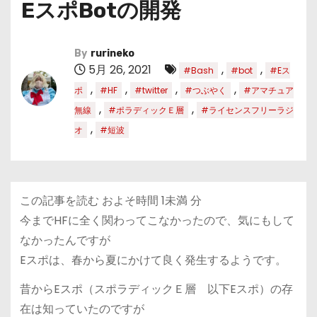
EスポBotの開発
By
rurineko
5月 26, 2021
,
,
#Bash
#bot
#Eス
,
,
,
,
ポ
#HF
#twitter
#つぶやく
#アマチュア
,
,
無線
#ポラディックＥ層
#ライセンスフリーラジ
,
オ
#短波
この記事を読む およそ時間
1未満
分
今までHFに全く関わってこなかったので、気にもして
なかったんですが
Eスポは、春から夏にかけて良く発生するようです。
昔からEスポ（スポラディックＥ層 以下Eスポ）の存
在は知っていたのですが