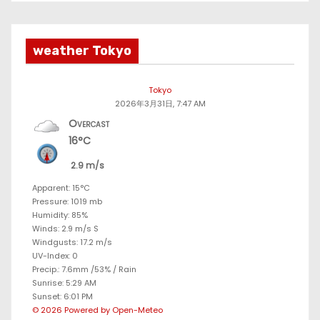
weather Tokyo
Tokyo
2026年3月31日, 7:47 AM
Overcast
16°C
2.9 m/s
Apparent: 15°C
Pressure: 1019 mb
Humidity: 85%
Winds: 2.9 m/s S
Windgusts: 17.2 m/s
UV-Index: 0
Precip.:
7.6mm
/
53%
/
Rain
Sunrise: 5:29 AM
Sunset: 6:01 PM
© 2026 Powered by Open-Meteo