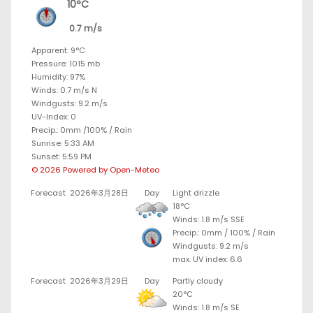
10°C
0.7 m/s
Apparent: 9°C
Pressure: 1015 mb
Humidity: 97%
Winds: 0.7 m/s N
Windgusts: 9.2 m/s
UV-Index: 0
Precip.:
0mm
/
100%
/
Rain
Sunrise: 5:33 AM
Sunset: 5:59 PM
© 2026 Powered by Open-Meteo
Forecast
2026年3月28日
Day
Light drizzle
18°C
Winds: 1.8 m/s SSE
Precip.:
0mm
/
100%
/
Rain
Windgusts: 9.2 m/s
max. UV index: 6.6
Forecast
2026年3月29日
Day
Partly cloudy
20°C
Winds: 1.8 m/s SE