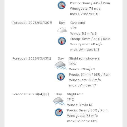
Precip.:
0mm
/
44%
/
Rain
Windgusts: 7.8 m/s
max. UV index: 6.6
Forecast
2026年3月30日
Day
Overcast
21°C
Winds: 5.3 m/s S
Precip.:
0mm
/
45%
/
Rain
Windgusts: 12.6 m/s
max. UV index: 6.15
Forecast
2026年3月31日
Day
Slight rain showers
18°C
Winds: 7.3 m/s S
Precip.:
5.1mm
/
95%
/
Rain
Windgusts: 19.7 m/s
max. UV index: 1.7
Forecast
2026年4月1日
Day
Slight rain
17°C
Winds: 3 m/s NE
Precip.:
0mm
/
50%
/
Rain
Windgusts: 7.3 m/s
max. UV index: 4.65