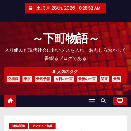
コ
土. 3月 28th, 2026
8:28:53 AM
ン
テ
ン
～下町物語～
ツ
へ
入り組んだ現代社会に鋭いメスを入れ、おもしろおかしく
ス
書綴るブログである
キ
ッ
人気のタグ
プ
空模様
東京
天気予報
今日の一言
最後の一言
関東
天気
1.趣味関連
アマチュア無線