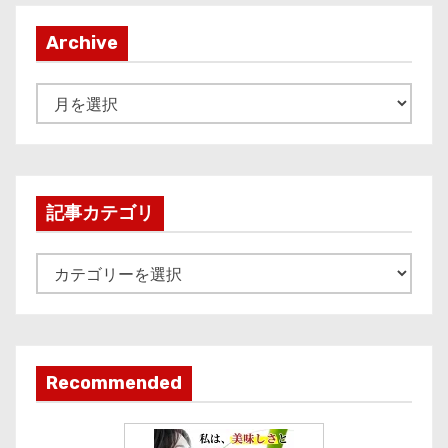
Archive
A
r
c
h
i
記事カテゴリ
v
e
記
事
カ
テ
ゴ
Recommended
リ