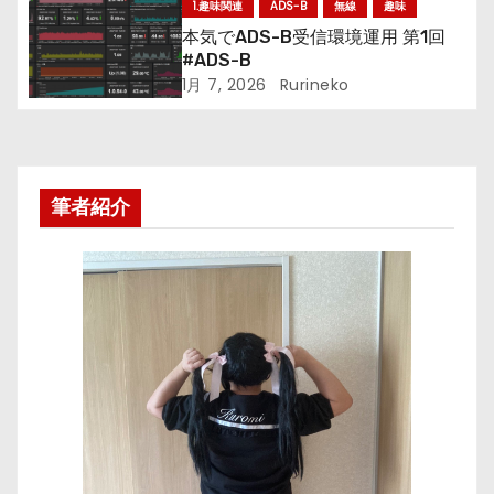
ン
1.趣味関連
ADS-B
無線
趣味
本気でADS-B受信環境運用 第1回
#ADS-B
1月 7, 2026
Rurineko
筆者紹介