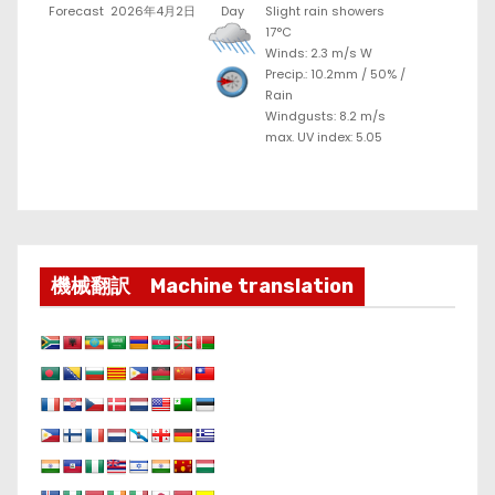
Forecast
2026年4月2日
Day
Slight rain showers
17°C
Winds: 2.3 m/s W
Precip.:
10.2mm
/
50%
/
Rain
Windgusts: 8.2 m/s
max. UV index: 5.05
機械翻訳 Machine translation