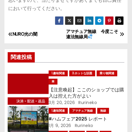
思いますので、当たりませですがあくまでも自己責任
において行ってください。
アマチュア無線 今度こそ
投
NURO光の闇
違法無線局
稿
関連投稿
ナ
ビ
1.趣味関連
3.ホットな話題
乗り物関連
ゲ
車
【注意喚起】ここのショップでは購
ー
入は控えた方がよい
3月 20, 2026
Rurineko
シ
1.趣味関連
アマチュア無線
無線
ョ
#ハムフェア2025 レポート
1月 9, 2026
Rurineko