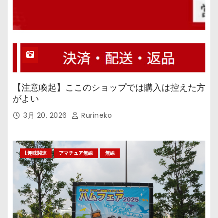
【注意喚起】ここのショップでは購入は控えた方
がよい
3月 20, 2026
Rurineko
1.趣味関連
アマチュア無線
無線