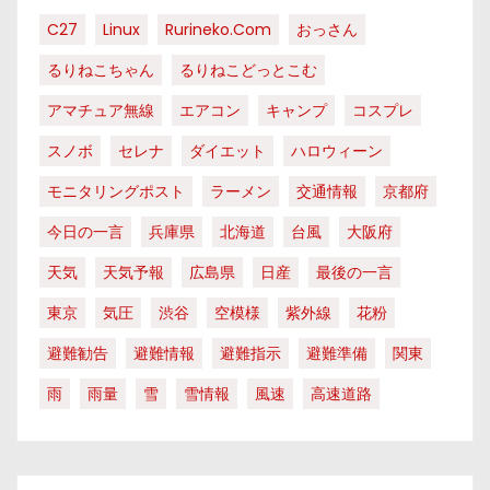
C27
Linux
Rurineko.com
おっさん
るりねこちゃん
るりねこどっとこむ
アマチュア無線
エアコン
キャンプ
コスプレ
スノボ
セレナ
ダイエット
ハロウィーン
モニタリングポスト
ラーメン
交通情報
京都府
今日の一言
兵庫県
北海道
台風
大阪府
天気
天気予報
広島県
日産
最後の一言
東京
気圧
渋谷
空模様
紫外線
花粉
避難勧告
避難情報
避難指示
避難準備
関東
雨
雨量
雪
雪情報
風速
高速道路