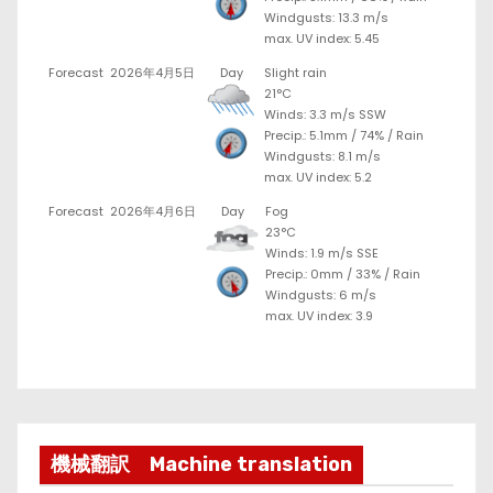
Windgusts: 13.3 m/s
max. UV index: 5.45
Forecast
2026年4月5日
Day
Slight rain
21°C
Winds: 3.3 m/s SSW
Precip.:
5.1mm
/
74%
/
Rain
Windgusts: 8.1 m/s
max. UV index: 5.2
Forecast
2026年4月6日
Day
Fog
23°C
Winds: 1.9 m/s SSE
Precip.:
0mm
/
33%
/
Rain
Windgusts: 6 m/s
max. UV index: 3.9
機械翻訳 Machine translation