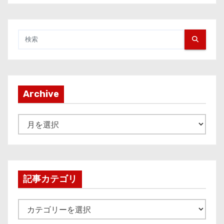
Archive
A
r
c
h
i
記事カテゴリ
v
e
記
事