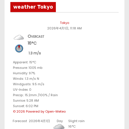
weather Tokyo
Tokyo
2026年4月1日, 11:18 AM
Overcast
16°C
1.3 m/s
Apparent: 15°C
Pressure: 1005 mb
Humidity: 97%
Winds: 1.3 m/s N
Windgusts: 9.5 m/s
UV-Index: 0
Precip.:
15.2mm
/
100%
/
Rain
Sunrise: 5:28 AM
Sunset: 6:02 PM
© 2026 Powered by Open-Meteo
Forecast
2026年4月1日
Day
Slight rain
16°C