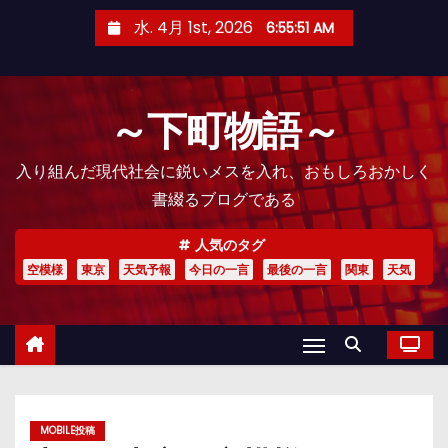
コ
水. 4月 1st, 2026
6:55:52 AM
ン
テ
ン
～下町物語～
ツ
へ
入り組んだ現代社会に鋭いメスを入れ、おもしろおかしく
ス
書綴るブログである
キ
ッ
人気のタグ
プ
空模様
東京
天気予報
今日の一言
最後の一言
関東
天気
MOBILE投稿