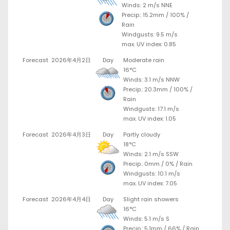
Winds: 2 m/s NNE
Precip.:
15.2mm
/
100%
/
Rain
Windgusts: 9.5 m/s
max. UV index: 0.85
Forecast
2026年4月2日
Day
Moderate rain
16°C
Winds: 3.1 m/s NNW
Precip.:
20.3mm
/
100%
/
Rain
Windgusts: 17.1 m/s
max. UV index: 1.05
Forecast
2026年4月3日
Day
Partly cloudy
18°C
Winds: 2.1 m/s SSW
Precip.:
0mm
/
0%
/
Rain
Windgusts: 10.1 m/s
max. UV index: 7.05
Forecast
2026年4月4日
Day
Slight rain showers
16°C
Winds: 5.1 m/s S
Precip.:
5.1mm
/
66%
/
Rain