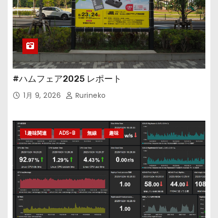
#ハムフェア2025 レポート
1月 9, 2026
Rurineko
1.趣味関連
ADS-B
無線
趣味