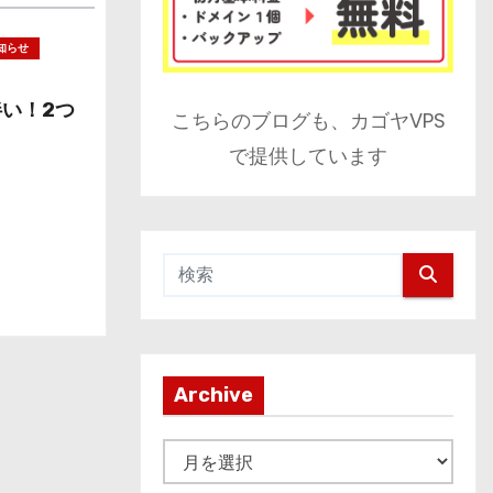
知らせ
伴い！2つ
こちらのブログも、カゴヤVPS
で提供しています
Archive
A
r