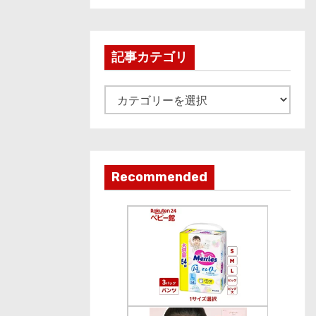
c
h
i
記事カテゴリ
v
e
記
事
カ
テ
ゴ
Recommended
リ