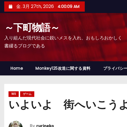
コ
金. 3月 27th, 2026
4:00:10 AM
ン
テ
～下町物語～
ン
ツ
入り組んだ現代社会に鋭いメスを入れ、おもしろおかしく
へ
書綴るブログである
ス
キ
ッ
Home
Monkey125改造に関する資料
プライバシ
プ
WII
ゲーム
いよいよ 街へいこうよ
By
rurineko