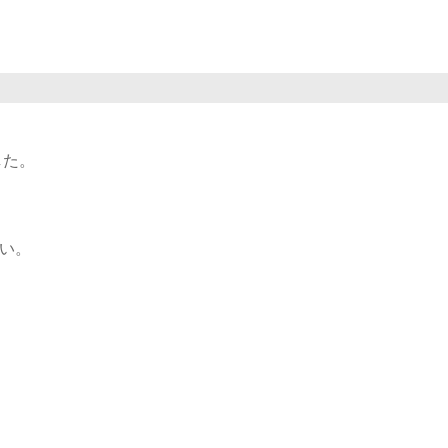
した。
い。