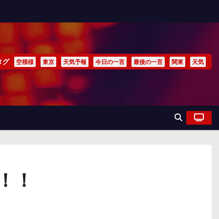
タグ
空模様
東京
天気予報
今日の一言
最後の一言
関東
天気
！！