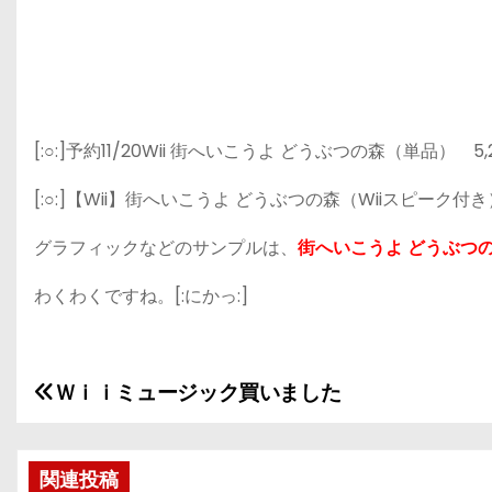
[:○:]予約11/20Wii 街へいこうよ どうぶつの森（単品） 5,
[:○:]【Wii】街へいこうよ どうぶつの森（Wiiスピーク付き
グラフィックなどのサンプルは、
街へいこうよ どうぶつ
わくわくですね。[:にかっ:]
Ｗｉｉミュージック買いました
投
稿
関連投稿