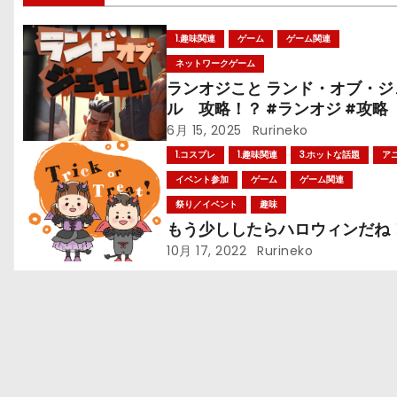
ナ
ビ
1.趣味関連
ゲーム
ゲーム関連
ネットワークゲーム
ゲ
ランオジこと ランド・オブ・ジ
ー
ル 攻略！？ #ランオジ #攻略
6月 15, 2025
Rurineko
シ
1.コスプレ
1.趣味関連
3.ホットな話題
ア
ョ
イベント参加
ゲーム
ゲーム関連
祭り／イベント
趣味
ン
もう少ししたらハロウィンだね
10月 17, 2022
Rurineko