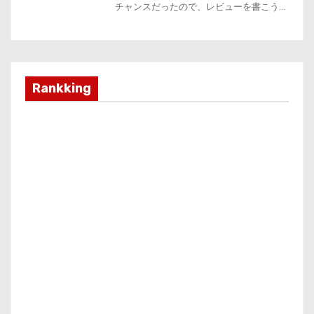
Rankking