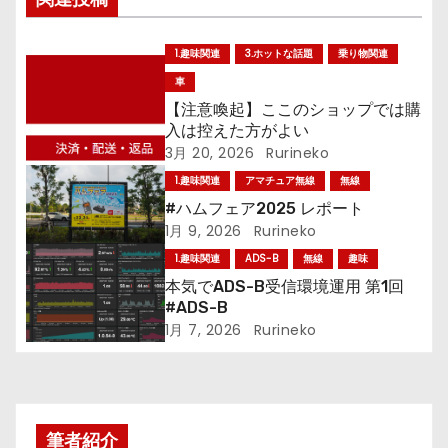
ナ
ビ
1.趣味関連
3.ホットな話題
乗り物関連
ゲ
車
【注意喚起】ここのショップでは購
ー
入は控えた方がよい
3月 20, 2026
Rurineko
シ
1.趣味関連
アマチュア無線
無線
ョ
#ハムフェア2025 レポート
1月 9, 2026
Rurineko
ン
1.趣味関連
ADS-B
無線
趣味
本気でADS-B受信環境運用 第1回
#ADS-B
1月 7, 2026
Rurineko
筆者紹介