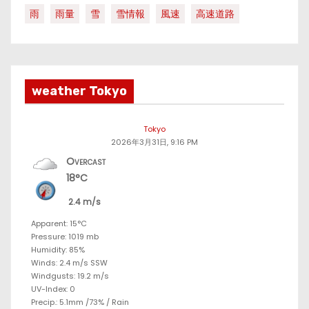
雨
雨量
雪
雪情報
風速
高速道路
weather Tokyo
Tokyo
2026年3月31日, 9:16 PM
Overcast
18°C
2.4 m/s
Apparent: 15°C
Pressure: 1019 mb
Humidity: 85%
Winds: 2.4 m/s SSW
Windgusts: 19.2 m/s
UV-Index: 0
Precip.:
5.1mm
/
73%
/
Rain