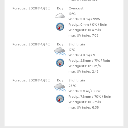
Forecast
2026年4月3日
Day
Overcast
19°C
Winds: 3.8 m/s SSW
Precip.:
0mm
/
0%
/
Rain
Windgusts: 10.4 m/s
max. UV index: 7.05
Forecast
2026年4月4日
Day
Slight rain
17°C
Winds: 4.8 m/s S
Precip.:
2.5mm
/
71%
/
Rain
Windgusts: 12.9 m/s
max. UV index: 2.45
Forecast
2026年4月5日
Day
Slight rain
25°C
Winds: 3.6 m/s SSW
Precip.:
7.6mm
/
70%
/
Rain
Windgusts: 10.5 m/s
max. UV index: 6.35