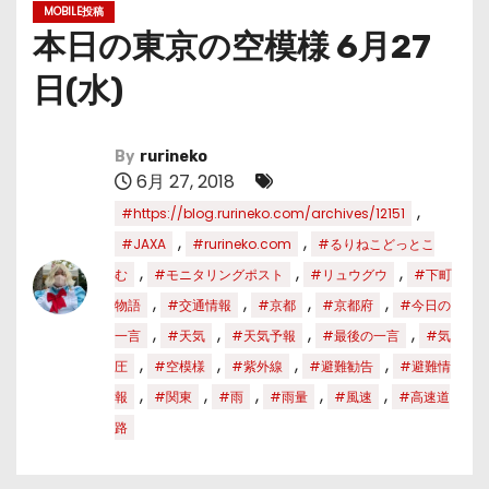
MOBILE投稿
本日の東京の空模様 6月27
日(水)
By
rurineko
6月 27, 2018
,
#https://blog.rurineko.com/archives/12151
,
,
#JAXA
#rurineko.com
#るりねこどっとこ
,
,
,
む
#モニタリングポスト
#リュウグウ
#下町
,
,
,
,
物語
#交通情報
#京都
#京都府
#今日の
,
,
,
,
一言
#天気
#天気予報
#最後の一言
#気
,
,
,
,
圧
#空模様
#紫外線
#避難勧告
#避難情
,
,
,
,
,
報
#関東
#雨
#雨量
#風速
#高速道
路