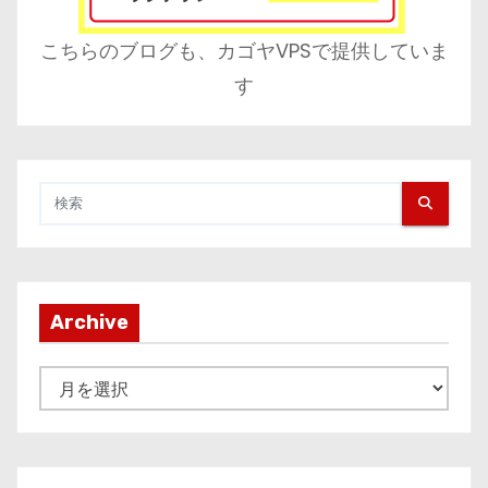
こちらのブログも、カゴヤVPSで提供していま
す
Archive
A
r
c
h