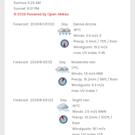
Sunrise: 5:29 AM
Sunset: 6:01 PM
© 2026 Powered by Open-Meteo
Forecast
2026年3月31日
Day
Dense drizzle
18°C
Winds: 3.9 m/s S
Precip.:
5.1mm
/
73%
/
Rain
Windgusts: 19.2 m/s
max. UV index: 3.45
Forecast
2026年4月1日
Day
Moderate rain
17°C
Winds: 1.8 m/s NNE
Precip.:
15.2mm
/
98%
/
Rain
Windgusts: 9.3 m/s
max. UV index: 1
Forecast
2026年4月2日
Day
Slight rain
16°C
Winds: 2.5 m/s NNW
Precip.:
10.2mm
/
100%
/
Rain
Windgusts: 18.1 m/s
max. UV index: 1.55