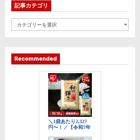
i
記事カテゴリ
v
e
記
事
カ
テ
ゴ
Recommended
リ