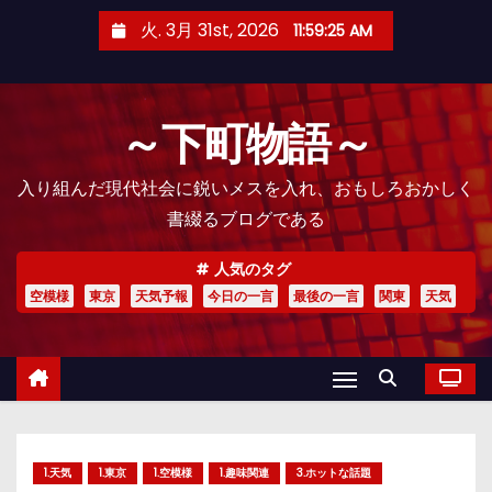
コ
火. 3月 31st, 2026
11:59:26 AM
ン
テ
ン
～下町物語～
ツ
へ
入り組んだ現代社会に鋭いメスを入れ、おもしろおかしく
ス
書綴るブログである
キ
ッ
人気のタグ
プ
空模様
東京
天気予報
今日の一言
最後の一言
関東
天気
1.天気
1.東京
1.空模様
1.趣味関連
3.ホットな話題