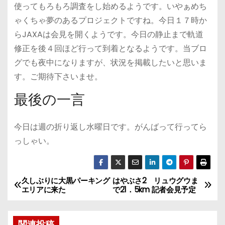
使ってもろもろ調査をし始めるようです。いやぁめち
ゃくちゃ夢のあるプロジェクトですね。今日１７時か
らJAXAは会見を開くようです。今日の静止まで軌道
修正を後４回ほど行って到着となるようです。当ブロ
グでも夜中になりますが、状況を掲載したいと思いま
す。ご期待下さいませ。
最後の一言
今日は週の折り返し水曜日です。がんばって行ってら
っしゃい。
久しぶりに大黒パーキング
はやぶさ2 リュウグウま
投
エリアに来た
で21．5km 記者会見予定
稿
関連投稿