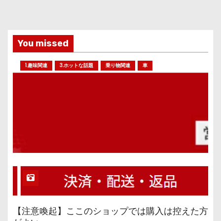
You missed
1.趣味関連
3.ホットな話題
乗り物関連
車
【注意喚起】ここのショップでは購入は控えた方