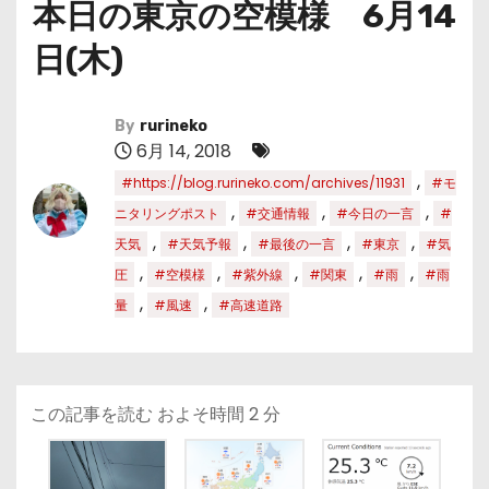
本日の東京の空模様 6月14
日(木)
By
rurineko
6月 14, 2018
,
#https://blog.rurineko.com/archives/11931
#モ
,
,
,
ニタリングポスト
#交通情報
#今日の一言
#
,
,
,
,
天気
#天気予報
#最後の一言
#東京
#気
,
,
,
,
,
圧
#空模様
#紫外線
#関東
#雨
#雨
,
,
量
#風速
#高速道路
この記事を読む およそ時間
2
分