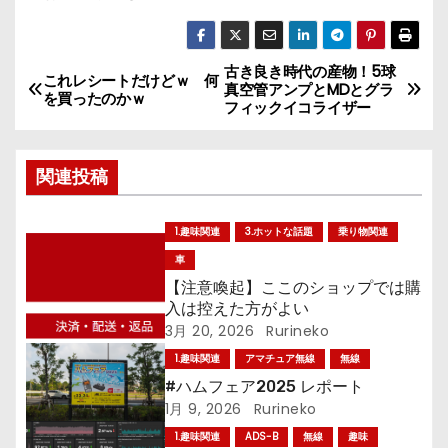
古き良き時代の産物！5球
投
これレシートだけどｗ 何
真空管アンプとMDとグラ
を買ったのかｗ
フィックイコライザー
稿
ナ
関連投稿
ビ
1.趣味関連
3.ホットな話題
乗り物関連
ゲ
車
ー
【注意喚起】ここのショップでは購
入は控えた方がよい
シ
3月 20, 2026
Rurineko
1.趣味関連
アマチュア無線
無線
ョ
#ハムフェア2025 レポート
1月 9, 2026
Rurineko
ン
1.趣味関連
ADS-B
無線
趣味