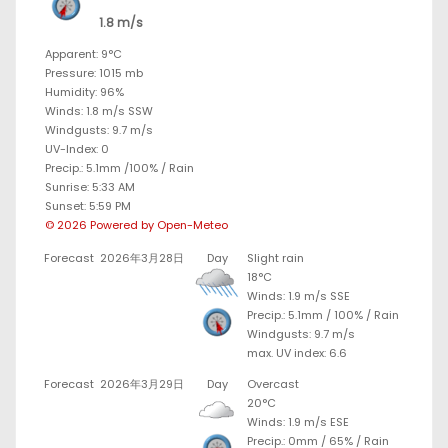
1.8 m/s
Apparent: 9°C
Pressure: 1015 mb
Humidity: 96%
Winds: 1.8 m/s SSW
Windgusts: 9.7 m/s
UV-Index: 0
Precip.:
5.1mm
/
100%
/
Rain
Sunrise: 5:33 AM
Sunset: 5:59 PM
© 2026 Powered by Open-Meteo
Forecast
2026年3月28日
Day
Slight rain
18°C
Winds: 1.9 m/s SSE
Precip.:
5.1mm
/
100%
/
Rain
Windgusts: 9.7 m/s
max. UV index: 6.6
Forecast
2026年3月29日
Day
Overcast
20°C
Winds: 1.9 m/s ESE
Precip.:
0mm
/
65%
/
Rain