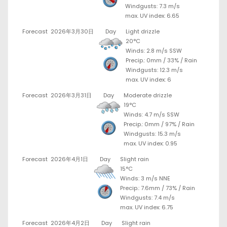
Windgusts: 7.3 m/s
max. UV index: 6.65
Forecast
2026年3月30日
Day
Light drizzle
20°C
Winds: 2.8 m/s SSW
Precip.:
0mm
/
33%
/
Rain
Windgusts: 12.3 m/s
max. UV index: 6
Forecast
2026年3月31日
Day
Moderate drizzle
19°C
Winds: 4.7 m/s SSW
Precip.:
0mm
/
97%
/
Rain
Windgusts: 15.3 m/s
max. UV index: 0.95
Forecast
2026年4月1日
Day
Slight rain
15°C
Winds: 3 m/s NNE
Precip.:
7.6mm
/
73%
/
Rain
Windgusts: 7.4 m/s
max. UV index: 6.75
Forecast
2026年4月2日
Day
Slight rain