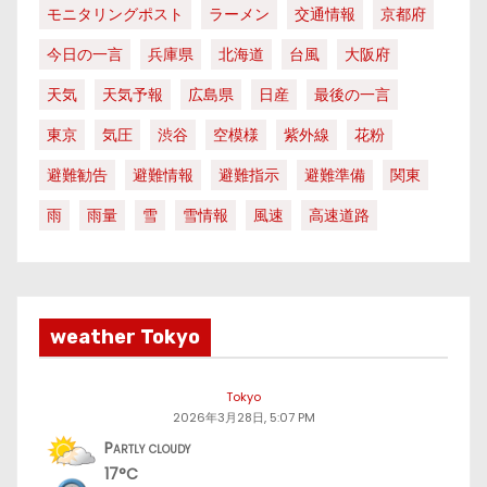
モニタリングポスト
ラーメン
交通情報
京都府
今日の一言
兵庫県
北海道
台風
大阪府
天気
天気予報
広島県
日産
最後の一言
東京
気圧
渋谷
空模様
紫外線
花粉
避難勧告
避難情報
避難指示
避難準備
関東
雨
雨量
雪
雪情報
風速
高速道路
weather Tokyo
Tokyo
2026年3月28日, 5:07 PM
Partly cloudy
17°C