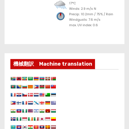
17°C
Winds: 2.9 m/s N
Precip.:
10.2mm
/
75%
/
Rain
Windgusts: 7.6 m/s
max. UV index: 0.6
機械翻訳 Machine translation