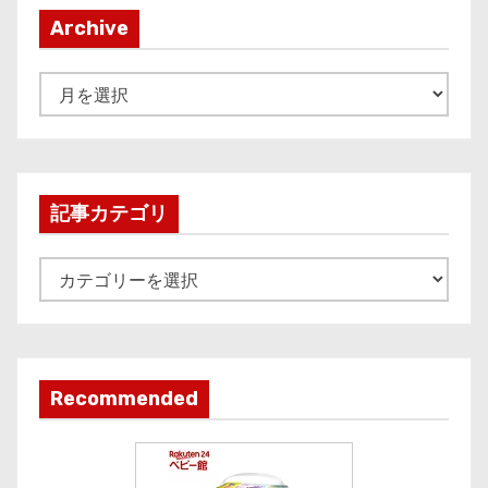
Archive
A
r
c
h
i
記事カテゴリ
v
e
記
事
カ
テ
ゴ
Recommended
リ