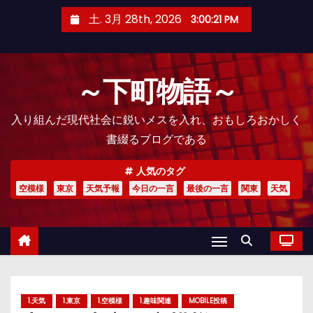
コ
土. 3月 28th, 2026
3:00:22 PM
ン
テ
ン
～下町物語～
ツ
へ
入り組んだ現代社会に鋭いメスを入れ、おもしろおかしく
ス
書綴るブログである
キ
ッ
人気のタグ
プ
空模様
東京
天気予報
今日の一言
最後の一言
関東
天気
1.天気
1.東京
1.空模様
1.趣味関連
MOBILE投稿