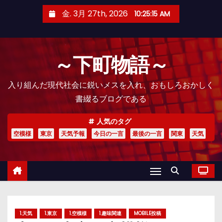
コ
金. 3月 27th, 2026
10:25:16 AM
ン
テ
ン
～下町物語～
ツ
へ
入り組んだ現代社会に鋭いメスを入れ、おもしろおかしく
ス
書綴るブログである
キ
ッ
人気のタグ
プ
空模様
東京
天気予報
今日の一言
最後の一言
関東
天気
1.天気
1.東京
1.空模様
1.趣味関連
MOBILE投稿