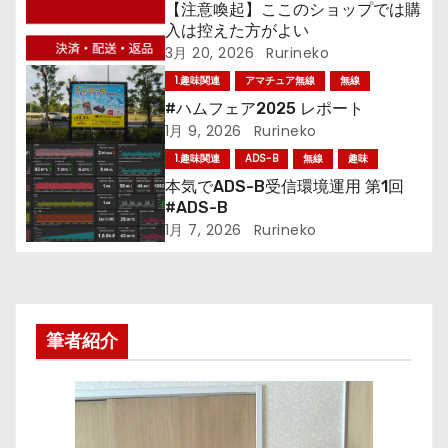
【注意喚起】ここのショップでは購
ー
入は控えた方がよい
3月 20, 2026
Rurineko
シ
1.趣味関連
アマチュア無線
無線
ョ
#ハムフェア2025 レポート
1月 9, 2026
Rurineko
ン
1.趣味関連
ADS-B
無線
趣味
本気でADS-B受信環境運用 第1回
#ADS-B
1月 7, 2026
Rurineko
筆者紹介