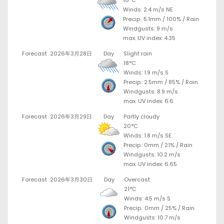
Winds: 2.4 m/s NE
Precip.:
5.1mm
/
100%
/
Rain
Windgusts: 9 m/s
max. UV index: 4.35
Forecast
2026年3月28日
Day
Slight rain
18°C
Winds: 1.9 m/s S
Precip.:
2.5mm
/
85%
/
Rain
Windgusts: 8.9 m/s
max. UV index: 6.6
Forecast
2026年3月29日
Day
Partly cloudy
20°C
Winds: 1.8 m/s SE
Precip.:
0mm
/
21%
/
Rain
Windgusts: 10.2 m/s
max. UV index: 6.65
Forecast
2026年3月30日
Day
Overcast
21°C
Winds: 4.5 m/s S
Precip.:
0mm
/
25%
/
Rain
Windgusts: 10.7 m/s