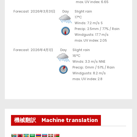
max. UV index: 6.65
Forecast
2026年3月31日
Day
Slight rain
17°C
Winds: 7.2 m/s S
Precip.:
2.5mm
/
77%
/
Rain
Windgusts: 17.7 m/s
max. UV index: 2.05
Forecast
2026年4月1日
Day
Slight rain
16°C
Winds: 3.3 m/s NNE
Precip.:
0mm
/
51%
/
Rain
Windgusts: 8.2 m/s
max. UV index: 2.8
機械翻訳 Machine translation