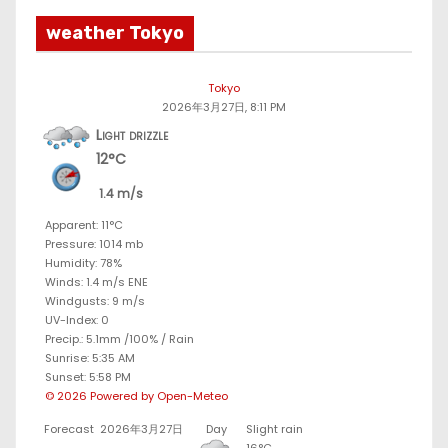
weather Tokyo
Tokyo
2026年3月27日, 8:11 PM
Light drizzle
12°C
1.4 m/s
Apparent: 11°C
Pressure: 1014 mb
Humidity: 78%
Winds: 1.4 m/s ENE
Windgusts: 9 m/s
UV-Index: 0
Precip.:
5.1mm
/
100%
/
Rain
Sunrise: 5:35 AM
Sunset: 5:58 PM
© 2026 Powered by Open-Meteo
Forecast
2026年3月27日
Day
Slight rain
16°C