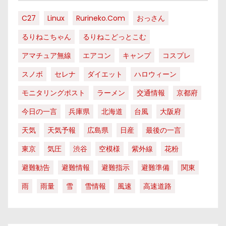
C27
Linux
Rurineko.com
おっさん
るりねこちゃん
るりねこどっとこむ
アマチュア無線
エアコン
キャンプ
コスプレ
スノボ
セレナ
ダイエット
ハロウィーン
モニタリングポスト
ラーメン
交通情報
京都府
今日の一言
兵庫県
北海道
台風
大阪府
天気
天気予報
広島県
日産
最後の一言
東京
気圧
渋谷
空模様
紫外線
花粉
避難勧告
避難情報
避難指示
避難準備
関東
雨
雨量
雪
雪情報
風速
高速道路