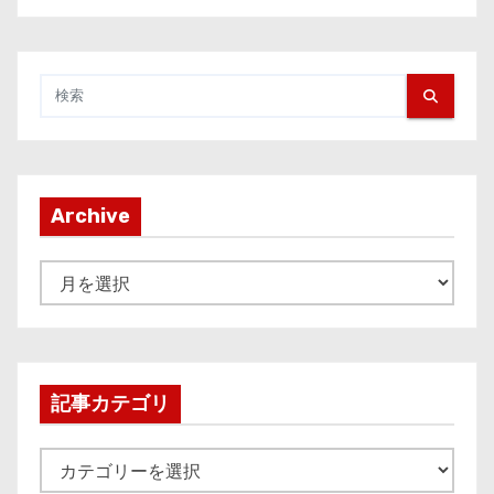
Archive
A
r
c
h
i
記事カテゴリ
v
e
記
事