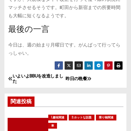
マッチさせるそうです。町田から新宿までの所要時間
も大幅に短くなるようです。
最後の一言
今日は、週の始まり月曜日です。がんばって行ってら
っしゃい。
いよいよBBUを改造しまし
投
昨日の晩餐
た
稿
関連投稿
ナ
ビ
1.趣味関連
3.ホットな話題
乗り物関連
ゲ
車