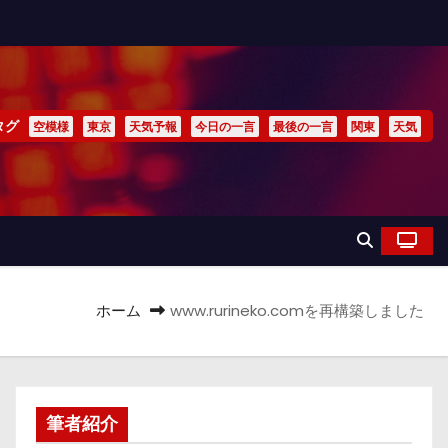
タグ
空模様
東京
天気予報
今日の一言
最後の一言
関東
天気
ホーム
www.rurineko.comを再構築しました
筆者紹介