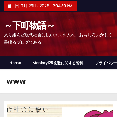
コ
日. 3月 29th, 2026
2:04:41 PM
ン
テ
～下町物語～
ン
ツ
入り組んだ現代社会に鋭いメスを入れ、おもしろおかしく
へ
書綴るブログである
ス
キ
ッ
Home
Monkey125改造に関する資料
プライバシ
プ
www