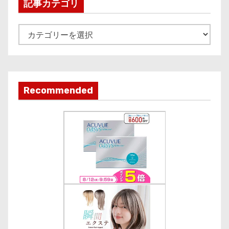
i
記事カテゴリ
v
e
記
事
カ
テ
ゴ
Recommended
リ