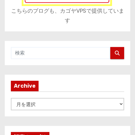
こちらのブログも、カゴヤVPSで提供していま
す
Archive
A
r
c
h