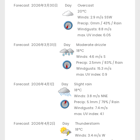
Forecast
2026年3月30日
Day
Overcast
20°C
Winds: 2.9 m/s SSW
Precip.:
0mm
/
43%
/
Rain
Windgusts: 8.8 m/s
max. UV index: 6.05
Forecast
2026年3月31日
Day
Moderate drizzle
18°C
Winds: 4.6 m/s S
Precip.:
2.5mm
/
83%
/
Rain
Windgusts: 15.3 m/s
max. UV index: 0.9
Forecast
2026年4月1日
Day
Slight rain
18°C
Winds: 3.8 m/s NNE
Precip.:
5.1mm
/
79%
/
Rain
Windgusts: 7.4 m/s
max. UV index: 4.1
Forecast
2026年4月2日
Day
Thunderstorm
18°C
Winds: 3.4 m/s W