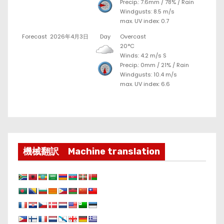
Precip.:
7.6mm
/
78%
/
Rain
Windgusts: 8.5 m/s
max. UV index: 0.7
Forecast
2026年4月3日
Day
Overcast
20°C
Winds: 4.2 m/s S
Precip.:
0mm
/
21%
/
Rain
Windgusts: 10.4 m/s
max. UV index: 6.6
機械翻訳 Machine translation