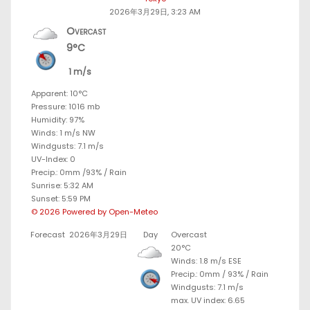
2026年3月29日, 3:23 AM
Overcast
9°C
1 m/s
Apparent: 10°C
Pressure: 1016 mb
Humidity: 97%
Winds: 1 m/s NW
Windgusts: 7.1 m/s
UV-Index: 0
Precip.:
0mm
/
93%
/
Rain
Sunrise: 5:32 AM
Sunset: 5:59 PM
© 2026 Powered by Open-Meteo
Forecast
2026年3月29日
Day
Overcast
20°C
Winds: 1.8 m/s ESE
Precip.:
0mm
/
93%
/
Rain
Windgusts: 7.1 m/s
max. UV index: 6.65