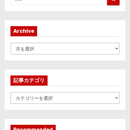
Archive
A
r
c
h
i
記事カテゴリ
v
e
記
事
カ
テ
ゴ
Recommended