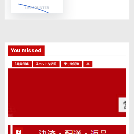
You missed
1.趣味関連
3.ホットな話題
乗り物関連
車