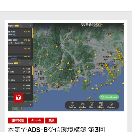
1.趣味関連
ADS-B
無線
本気でADS-B受信環境構築 第3回