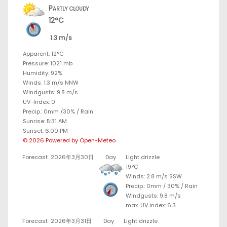
Partly cloudy
12°C
1.3 m/s
Apparent: 12°C
Pressure: 1021 mb
Humidity: 92%
Winds: 1.3 m/s NNW
Windgusts: 9.8 m/s
UV-Index: 0
Precip.:
0mm
/
30%
/
Rain
Sunrise: 5:31 AM
Sunset: 6:00 PM
© 2026 Powered by Open-Meteo
Forecast
2026年3月30日
Day
Light drizzle
19°C
Winds: 2.8 m/s SSW
Precip.:
0mm
/
30%
/
Rain
Windgusts: 9.8 m/s
max. UV index: 6.3
Forecast
2026年3月31日
Day
Light drizzle