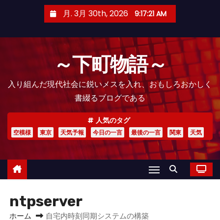
コ
月. 3月 30th, 2026
9:17:22 AM
ン
テ
ン
～下町物語～
ツ
へ
入り組んだ現代社会に鋭いメスを入れ、おもしろおかしく
ス
書綴るブログである
キ
ッ
人気のタグ
プ
空模様
東京
天気予報
今日の一言
最後の一言
関東
天気
ntpserver
ホーム
自宅内時刻同期システムの構築