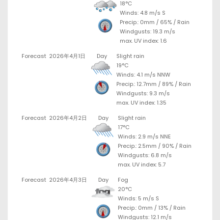
18°C
Winds: 4.8 m/s S
Precip.:
0mm
/
65%
/
Rain
Windgusts: 19.3 m/s
max. UV index: 1.6
Forecast
2026年4月1日
Day
Slight rain
19°C
Winds: 4.1 m/s NNW
Precip.:
12.7mm
/
89%
/
Rain
Windgusts: 9.3 m/s
max. UV index: 1.35
Forecast
2026年4月2日
Day
Slight rain
17°C
Winds: 2.9 m/s NNE
Precip.:
2.5mm
/
90%
/
Rain
Windgusts: 6.8 m/s
max. UV index: 5.7
Forecast
2026年4月3日
Day
Fog
20°C
Winds: 5 m/s S
Precip.:
0mm
/
13%
/
Rain
Windgusts: 12.1 m/s