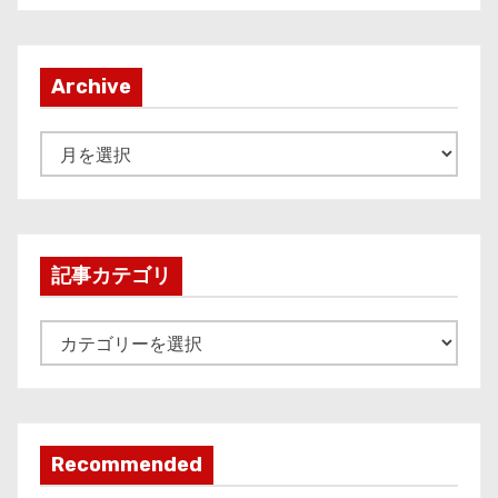
Archive
A
r
c
h
i
記事カテゴリ
v
e
記
事
カ
テ
ゴ
Recommended
リ