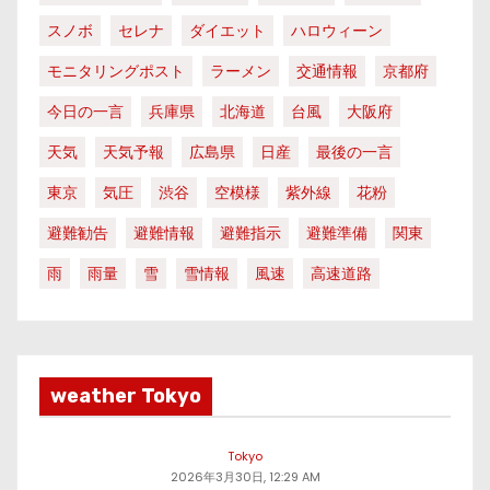
スノボ
セレナ
ダイエット
ハロウィーン
モニタリングポスト
ラーメン
交通情報
京都府
今日の一言
兵庫県
北海道
台風
大阪府
天気
天気予報
広島県
日産
最後の一言
東京
気圧
渋谷
空模様
紫外線
花粉
避難勧告
避難情報
避難指示
避難準備
関東
雨
雨量
雪
雪情報
風速
高速道路
weather Tokyo
Tokyo
2026年3月30日, 12:29 AM