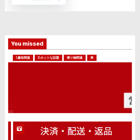
You missed
1.趣味関連
3.ホットな話題
乗り物関連
車