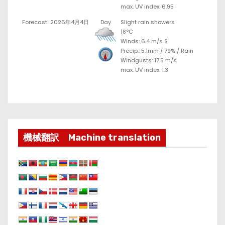
max. UV index: 6.95
Forecast
2026年4月4日
Day
Slight rain showers
18°C
Winds: 6.4 m/s S
Precip.:
5.1mm
/
79%
/
Rain
Windgusts: 17.5 m/s
max. UV index: 1.3
機械翻訳 Machine translation