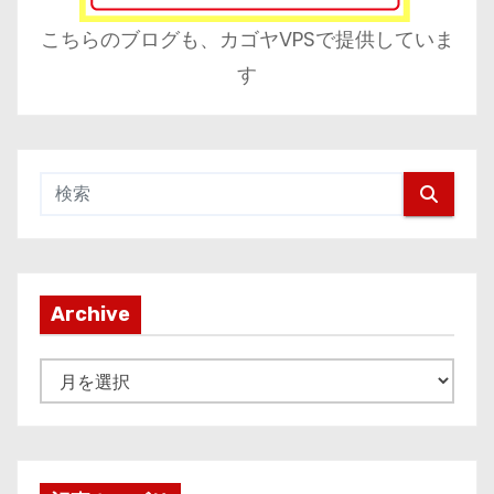
こちらのブログも、カゴヤVPSで提供していま
す
Archive
A
r
c
h