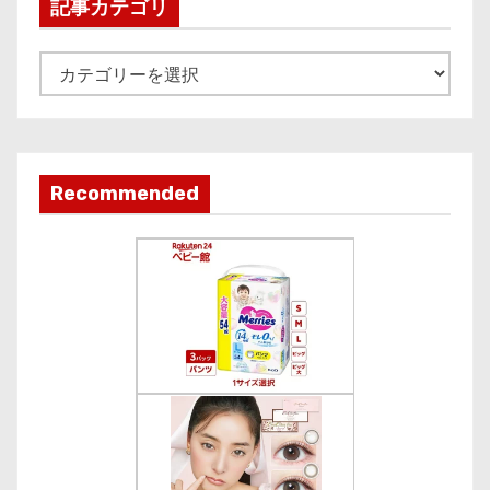
i
記事カテゴリ
v
e
記
事
カ
テ
ゴ
Recommended
リ