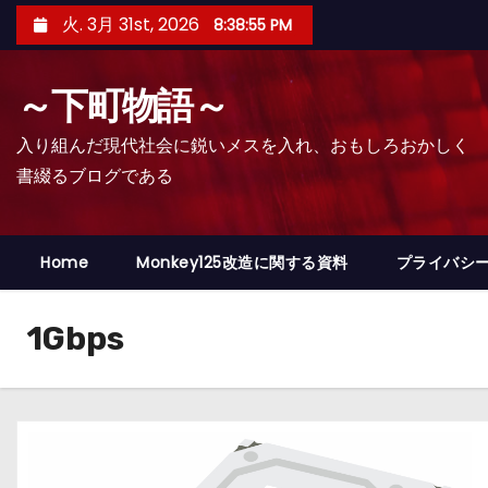
コ
火. 3月 31st, 2026
8:38:56 PM
ン
テ
～下町物語～
ン
ツ
入り組んだ現代社会に鋭いメスを入れ、おもしろおかしく
へ
書綴るブログである
ス
キ
ッ
Home
Monkey125改造に関する資料
プライバシ
プ
1Gbps