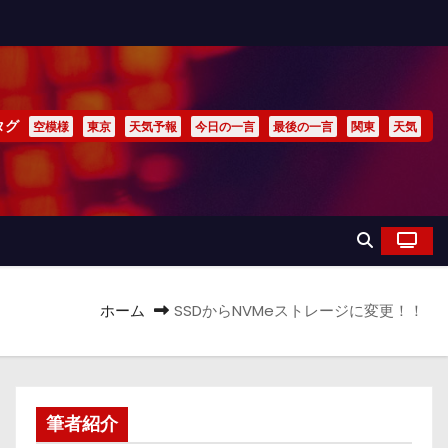
タグ
空模様
東京
天気予報
今日の一言
最後の一言
関東
天気
ホーム
SSDからNVMeストレージに変更！！
筆者紹介