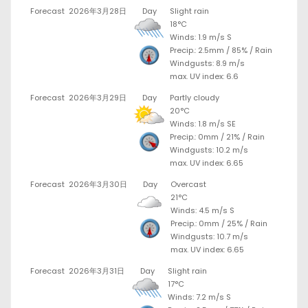
Forecast
2026年3月28日
Day
Slight rain
18°C
Winds: 1.9 m/s S
Precip.:
2.5mm
/
85%
/
Rain
Windgusts: 8.9 m/s
max. UV index: 6.6
Forecast
2026年3月29日
Day
Partly cloudy
20°C
Winds: 1.8 m/s SE
Precip.:
0mm
/
21%
/
Rain
Windgusts: 10.2 m/s
max. UV index: 6.65
Forecast
2026年3月30日
Day
Overcast
21°C
Winds: 4.5 m/s S
Precip.:
0mm
/
25%
/
Rain
Windgusts: 10.7 m/s
max. UV index: 6.65
Forecast
2026年3月31日
Day
Slight rain
17°C
Winds: 7.2 m/s S