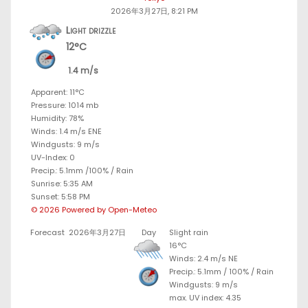
2026年3月27日, 8:21 PM
Light drizzle
12°C
1.4 m/s
Apparent: 11°C
Pressure: 1014 mb
Humidity: 78%
Winds: 1.4 m/s ENE
Windgusts: 9 m/s
UV-Index: 0
Precip.:
5.1mm
/
100%
/
Rain
Sunrise: 5:35 AM
Sunset: 5:58 PM
© 2026 Powered by Open-Meteo
Forecast
2026年3月27日
Day
Slight rain
16°C
Winds: 2.4 m/s NE
Precip.:
5.1mm
/
100%
/
Rain
Windgusts: 9 m/s
max. UV index: 4.35