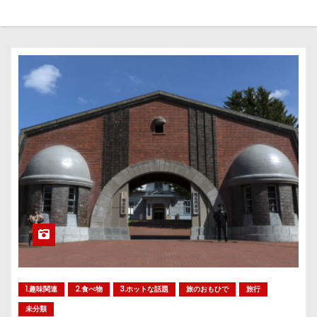
1.趣味関連
2.食べ物
3.ホットな話題
旅のおもひで
旅行
未分類