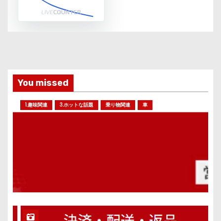
You missed
1.趣味関連
3.ホットな話題
乗り物関連
車