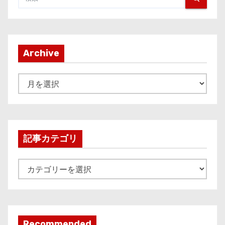
Archive
A
r
c
h
i
記事カテゴリ
v
e
記
事
カ
テ
ゴ
Recommended