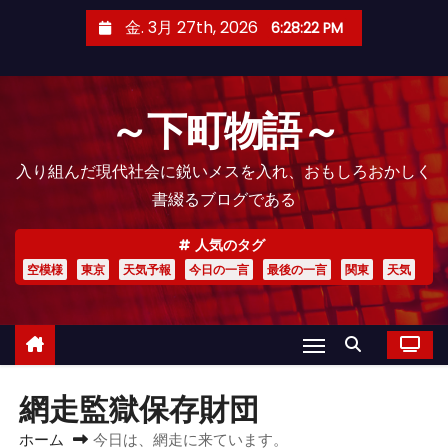
コ
金. 3月 27th, 2026
6:28:23 PM
ン
テ
ン
～下町物語～
ツ
へ
入り組んだ現代社会に鋭いメスを入れ、おもしろおかしく
ス
書綴るブログである
キ
ッ
人気のタグ
プ
空模様
東京
天気予報
今日の一言
最後の一言
関東
天気
網走監獄保存財団
ホーム
今日は、網走に来ています。