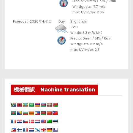
Precip.:
2.5mm
/
77%
/
Rain
Windgusts: 17.7 m/s
max. UV index: 2.05
Forecast
2026年4月1日
Day
Slight rain
16°C
Winds: 3.3 m/s NNE
Precip.:
0mm
/
51%
/
Rain
Windgusts: 8.2 m/s
max. UV index: 2.8
機械翻訳 Machine translation