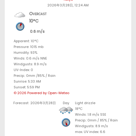
2026年3月28日, 12:24 AM
Overcast
10°C
0.6 m/s
Apparent: 10°C
Pressure: 1015 mb
Humidity: 93%
Winds: 0.6 m/s NNE
Windgusts: 8.9 m/s
UV-Index: 0
Precip.:
0mm
/
85%
/
Rain
Sunrise: 5:33 AM
Sunset: 5:59 PM
© 2026 Powered by Open-Meteo
Forecast
2026年3月28日
Day
Light drizzle
18°C
Winds: 1.8 m/s SSE
Precip.:
0mm
/
85%
/
Rain
Windgusts: 8.9 m/s
max. UV index: 6.6