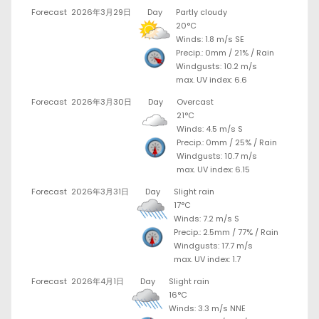
Forecast
2026年3月29日
Day
Partly cloudy
20°C
Winds: 1.8 m/s SE
Precip.:
0mm
/
21%
/
Rain
Windgusts: 10.2 m/s
max. UV index: 6.6
Forecast
2026年3月30日
Day
Overcast
21°C
Winds: 4.5 m/s S
Precip.:
0mm
/
25%
/
Rain
Windgusts: 10.7 m/s
max. UV index: 6.15
Forecast
2026年3月31日
Day
Slight rain
17°C
Winds: 7.2 m/s S
Precip.:
2.5mm
/
77%
/
Rain
Windgusts: 17.7 m/s
max. UV index: 1.7
Forecast
2026年4月1日
Day
Slight rain
16°C
Winds: 3.3 m/s NNE