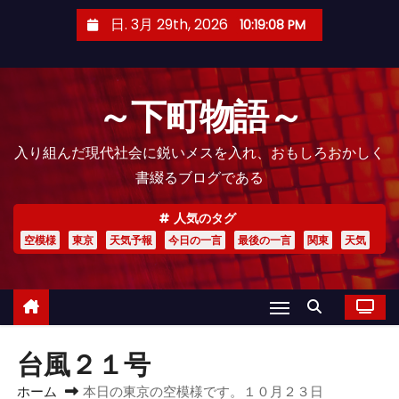
コ
日. 3月 29th, 2026
10:19:09 PM
ン
テ
ン
～下町物語～
ツ
へ
入り組んだ現代社会に鋭いメスを入れ、おもしろおかしく
ス
書綴るブログである
キ
ッ
人気のタグ
プ
空模様
東京
天気予報
今日の一言
最後の一言
関東
天気
台風２１号
ホーム
本日の東京の空模様です。１０月２３日