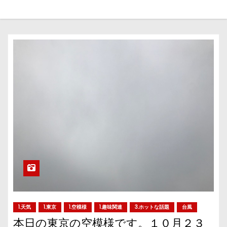
1.天気
1.東京
1.空模様
1.趣味関連
3.ホットな話題
台風
本日の東京の空模様です。１０月２３