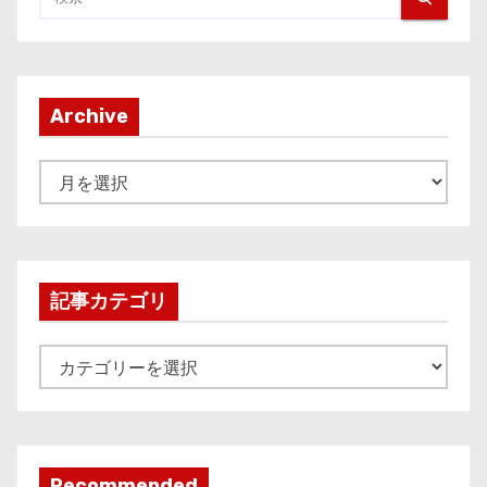
Archive
A
r
c
h
i
記事カテゴリ
v
e
記
事
カ
テ
ゴ
Recommended