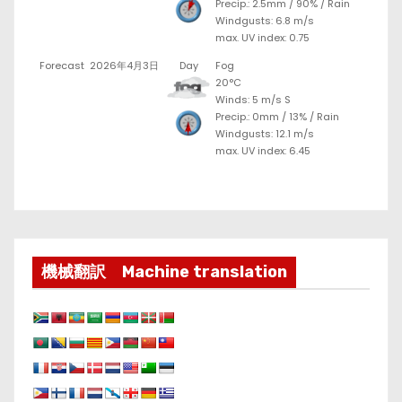
Precip.:
2.5mm
/
90%
/
Rain
Windgusts: 6.8 m/s
max. UV index: 0.75
Forecast
2026年4月3日
Day
Fog
20°C
Winds: 5 m/s S
Precip.:
0mm
/
13%
/
Rain
Windgusts: 12.1 m/s
max. UV index: 6.45
機械翻訳 Machine translation