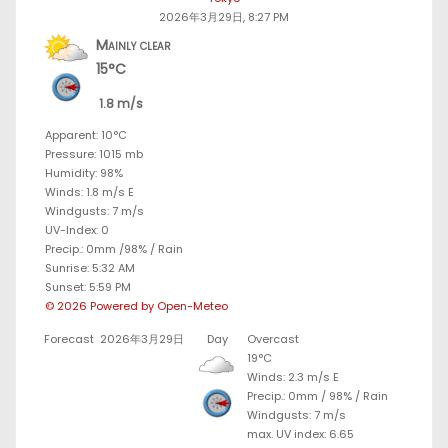
2026年3月29日, 8:27 PM
Mainly clear
15°C
1.8 m/s
Apparent: 10°C
Pressure: 1015 mb
Humidity: 98%
Winds: 1.8 m/s E
Windgusts: 7 m/s
UV-Index: 0
Precip.:
0mm
/
98%
/
Rain
Sunrise: 5:32 AM
Sunset: 5:59 PM
© 2026 Powered by Open-Meteo
Forecast
2026年3月29日
Day
Overcast
19°C
Winds: 2.3 m/s E
Precip.:
0mm
/
98%
/
Rain
Windgusts: 7 m/s
max. UV index: 6.65