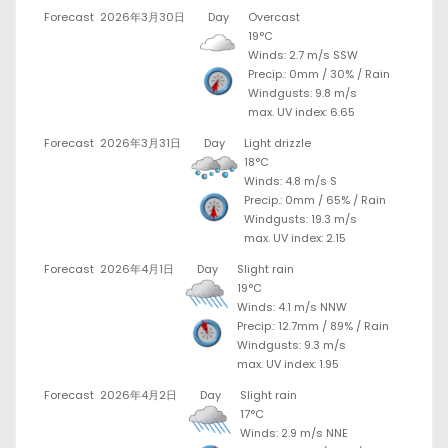
Forecast
2026年3月30日
Day
Overcast
19°C
Winds: 2.7 m/s SSW
Precip.:
0mm
/
30%
/
Rain
Windgusts: 9.8 m/s
max. UV index: 6.65
Forecast
2026年3月31日
Day
Light drizzle
18°C
Winds: 4.8 m/s S
Precip.:
0mm
/
65%
/
Rain
Windgusts: 19.3 m/s
max. UV index: 2.15
Forecast
2026年4月1日
Day
Slight rain
19°C
Winds: 4.1 m/s NNW
Precip.:
12.7mm
/
89%
/
Rain
Windgusts: 9.3 m/s
max. UV index: 1.95
Forecast
2026年4月2日
Day
Slight rain
17°C
Winds: 2.9 m/s NNE