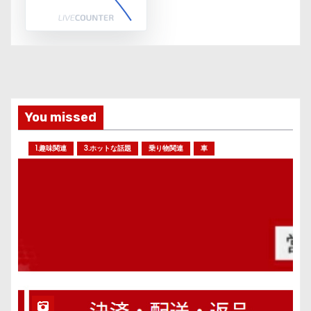
You missed
1.趣味関連
3.ホットな話題
乗り物関連
車