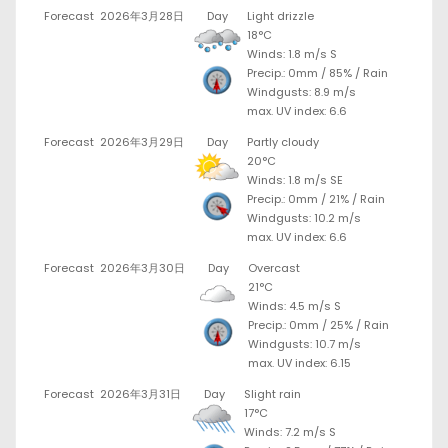
Forecast
2026年3月28日
Day
Light drizzle
18°C
Winds: 1.8 m/s S
Precip.:
0mm
/
85%
/
Rain
Windgusts: 8.9 m/s
max. UV index: 6.6
Forecast
2026年3月29日
Day
Partly cloudy
20°C
Winds: 1.8 m/s SE
Precip.:
0mm
/
21%
/
Rain
Windgusts: 10.2 m/s
max. UV index: 6.6
Forecast
2026年3月30日
Day
Overcast
21°C
Winds: 4.5 m/s S
Precip.:
0mm
/
25%
/
Rain
Windgusts: 10.7 m/s
max. UV index: 6.15
Forecast
2026年3月31日
Day
Slight rain
17°C
Winds: 7.2 m/s S