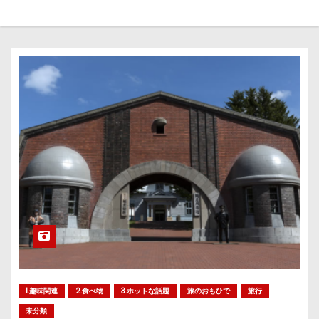
1.趣味関連
2.食べ物
3.ホットな話題
旅のおもひで
旅行
未分類