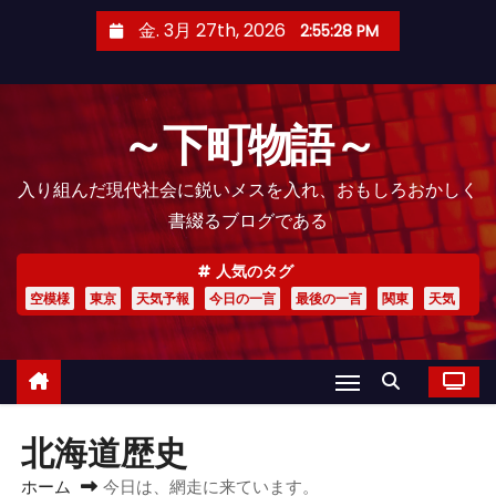
コ
金. 3月 27th, 2026
2:55:29 PM
ン
テ
ン
～下町物語～
ツ
へ
入り組んだ現代社会に鋭いメスを入れ、おもしろおかしく
ス
書綴るブログである
キ
ッ
人気のタグ
プ
空模様
東京
天気予報
今日の一言
最後の一言
関東
天気
北海道歴史
ホーム
今日は、網走に来ています。