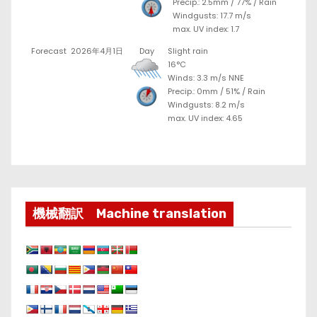
Precip.:
2.5mm
/
77%
/
Rain
Windgusts: 17.7 m/s
max. UV index: 1.7
Forecast
2026年4月1日
Day
Slight rain
16°C
Winds: 3.3 m/s NNE
Precip.:
0mm
/
51%
/
Rain
Windgusts: 8.2 m/s
max. UV index: 4.65
機械翻訳 Machine translation