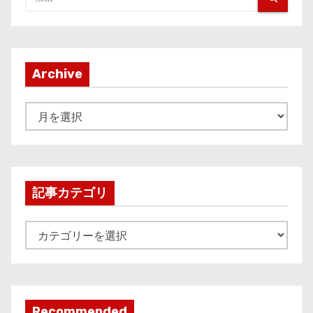
Archive
A
r
c
h
i
記事カテゴリ
v
e
記
事
カ
テ
ゴ
Recommended