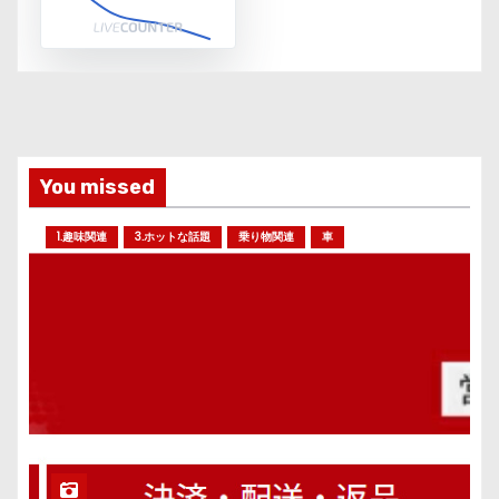
You missed
1.趣味関連
3.ホットな話題
乗り物関連
車