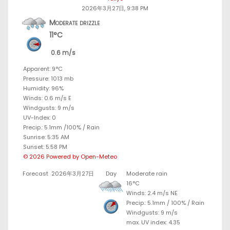
2026年3月27日, 9:38 PM
Moderate drizzle
11°C
0.6 m/s
Apparent: 9°C
Pressure: 1013 mb
Humidity: 96%
Winds: 0.6 m/s E
Windgusts: 9 m/s
UV-Index: 0
Precip.:
5.1mm
/
100%
/
Rain
Sunrise: 5:35 AM
Sunset: 5:58 PM
© 2026 Powered by Open-Meteo
Forecast
2026年3月27日
Day
Moderate rain
16°C
Winds: 2.4 m/s NE
Precip.:
5.1mm
/
100%
/
Rain
Windgusts: 9 m/s
max. UV index: 4.35