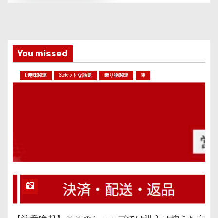
You missed
1.趣味関連
3.ホットな話題
乗り物関連
車