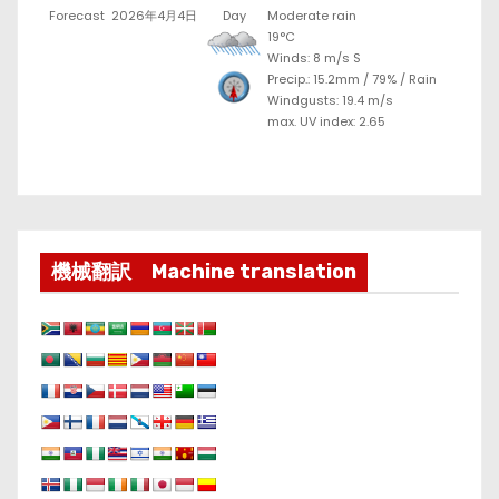
Forecast
2026年4月4日
Day
Moderate rain
19°C
Winds: 8 m/s S
Precip.:
15.2mm
/
79%
/
Rain
Windgusts: 19.4 m/s
max. UV index: 2.65
機械翻訳 Machine translation