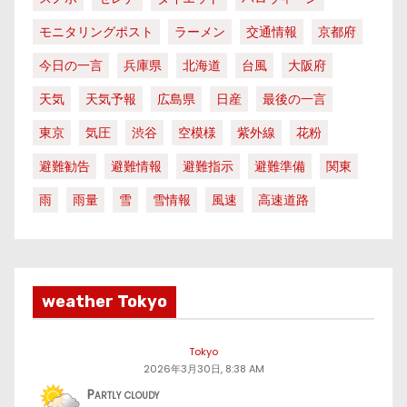
モニタリングポスト
ラーメン
交通情報
京都府
今日の一言
兵庫県
北海道
台風
大阪府
天気
天気予報
広島県
日産
最後の一言
東京
気圧
渋谷
空模様
紫外線
花粉
避難勧告
避難情報
避難指示
避難準備
関東
雨
雨量
雪
雪情報
風速
高速道路
weather Tokyo
Tokyo
2026年3月30日, 8:38 AM
Partly cloudy