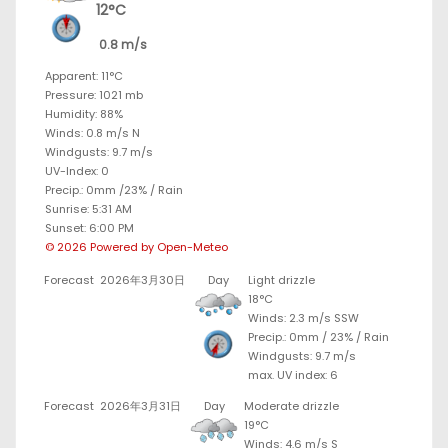
12°C
0.8 m/s
Apparent: 11°C
Pressure: 1021 mb
Humidity: 88%
Winds: 0.8 m/s N
Windgusts: 9.7 m/s
UV-Index: 0
Precip.:
0mm
/
23%
/
Rain
Sunrise: 5:31 AM
Sunset: 6:00 PM
© 2026 Powered by Open-Meteo
Forecast
2026年3月30日
Day
Light drizzle
18°C
Winds: 2.3 m/s SSW
Precip.:
0mm
/
23%
/
Rain
Windgusts: 9.7 m/s
max. UV index: 6
Forecast
2026年3月31日
Day
Moderate drizzle
19°C
Winds: 4.6 m/s S