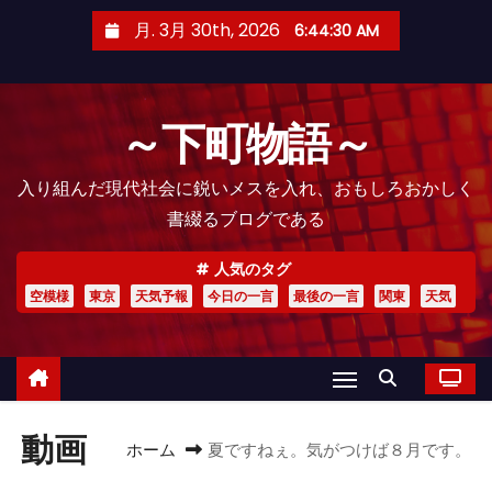
コ
月. 3月 30th, 2026
6:44:32 AM
ン
テ
ン
～下町物語～
ツ
へ
入り組んだ現代社会に鋭いメスを入れ、おもしろおかしく
ス
書綴るブログである
キ
ッ
人気のタグ
プ
空模様
東京
天気予報
今日の一言
最後の一言
関東
天気
動画
ホーム
夏ですねぇ。気がつけば８月です。