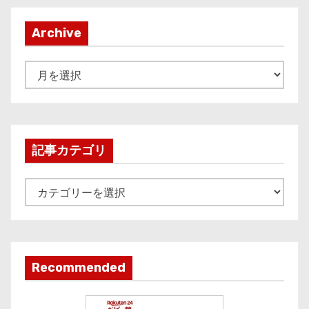
Archive
A
r
c
h
i
記事カテゴリ
v
e
記
事
カ
テ
ゴ
Recommended
リ