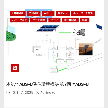
1.趣味関連
2.IT関連
ADS-B
SERVER
ネットワーク関連
ハードウェア
ハード関連
パーツ
乗り物関連
無線
本気でADS-B受信環境構築 第7回 #ADS-B
10月 17, 2025
Rurineko