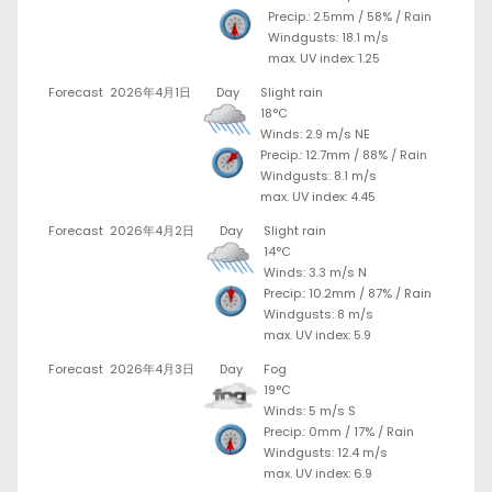
Precip.:
2.5mm
/
58%
/
Rain
Windgusts: 18.1 m/s
max. UV index: 1.25
Forecast
2026年4月1日
Day
Slight rain
18°C
Winds: 2.9 m/s NE
Precip.:
12.7mm
/
88%
/
Rain
Windgusts: 8.1 m/s
max. UV index: 4.45
Forecast
2026年4月2日
Day
Slight rain
14°C
Winds: 3.3 m/s N
Precip.:
10.2mm
/
87%
/
Rain
Windgusts: 8 m/s
max. UV index: 5.9
Forecast
2026年4月3日
Day
Fog
19°C
Winds: 5 m/s S
Precip.:
0mm
/
17%
/
Rain
Windgusts: 12.4 m/s
max. UV index: 6.9